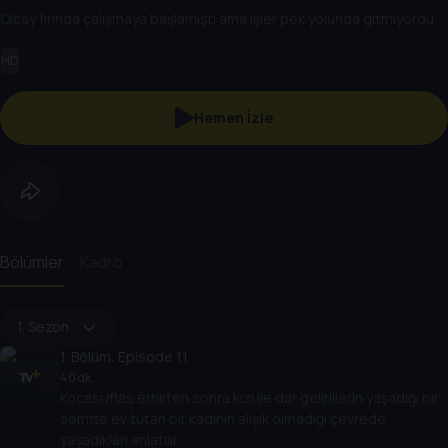
Olcay fırında çalışmaya başlamıştı ama işler pek yolunda gitmiyordu.
HD
Hemen İzle
Bölümler
Kadro
1. Sezon
1
. Bölüm:
Episode 1.1
40 dk
Kocası iflas ettikten sonra kızı ile dar gelirlilerin yaşadığı bir
semtte ev tutan bir kadının alışık olmadığı çevrede
yaşadıkları anlatılır.