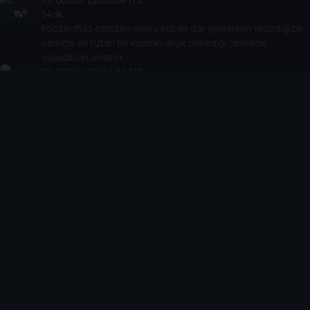
54 dk
Kocası iflas ettikten sonra kızı ile dar gelirlilerin yaşadığı bir
semtte ev tutan bir kadının alışık olmadığı çevrede
yaşadıkları anlatılır.
16
. Bölüm:
Episode 1.16
44 dk
Kocası iflas ettikten sonra kızı ile dar gelirlilerin yaşadığı bir
semtte ev tutan bir kadının alışık olmadığı çevrede
yaşadıkları anlatılır.
17
. Bölüm:
Episode 1.17
50 dk
Olcay geri döner ve Yusuf’un ona karşi olan ilgisini
Derya’dan öğrenir.
18
. Bölüm:
Episode 1.18
44 dk
Olcay’ın sakladığı silahı bulan biri, işleri karıştırır.
19
. Bölüm:
Episode 1.19
49 dk
Amir Nevzat'ın yaktığı senetler yüzünden Rüstem, Ferhan
ve Yusuf'u tehdit eder.
20
. Bölüm:
Episode 1.20