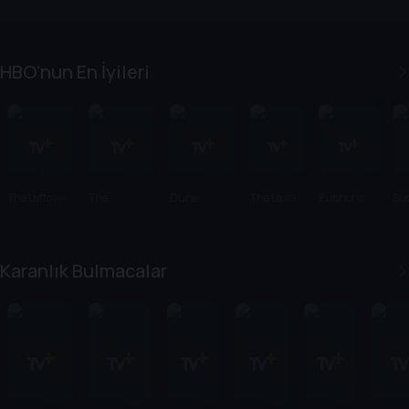
HBO'nun En İyileri
The Leftovers
The
Dune:
The Last of
Euphoria
Su
Sopranos
Prophecy
Us
Karanlık Bulmacalar