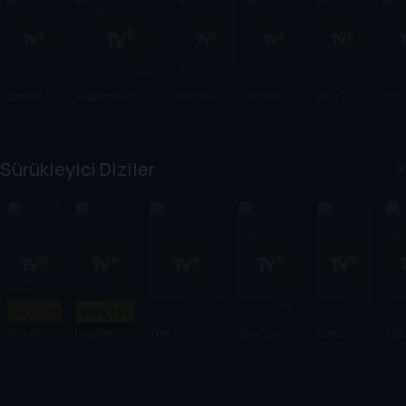
Sahipli
Yaşamayanlar
Kafayı
Bizden
Börü 2039
7YÜ
Yersin
Olur Mu?
Sürükleyici Diziler
Sadece TV+'ta
Sadece TV+'ta
School
Lawmen:
The
The Chair
Halo
The
Spirits
Bass Reeves
Handmaid's
Company
Pen
Tale