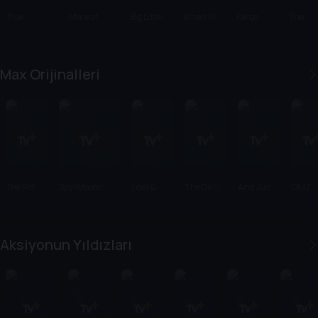
True
Mare of
Big Little
When No
Fargo
The
Detective
Easttown
Lies
One Sees
Stairca
Us
Max Orijinalleri
The Pitt
Spy/Master
Love &
The Girls
And Just
DMZ
Death
on the Bus
Like That...
Aksiyonun Yıldızları