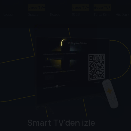
Sadece TV+'ta
Sadece TV+'ta
Sadece TV+'ta
Kaosun
Special
Rogue
1883
Tulsa King
His Dark
Anatomisi
Ops:
Heroes
Materials
Lioness
Smart TV'den izle