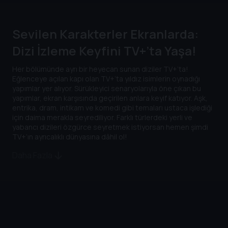
Sevilen Karakterler Ekranlarda:
Dizi İzleme Keyfini TV+’ta Yaşa!
Her bölümünde ayrı bir heyecan sunan diziler TV+’ta!
Eğlenceye açılan kapı olan TV+’ta yıldız isimlerin oynadığı
yapımlar yer alıyor. Sürükleyici senaryolarıyla öne çıkan bu
yapımlar, ekran karşısında geçirilen anlara keyif katıyor. Aşk,
entrika, dram, intikam ve komedi gibi temaları ustaca işlediği
için daima merakla seyrediliyor. Farklı türlerdeki yerli ve
yabancı dizileri özgürce seyretmek istiyorsan hemen şimdi
TV+’ın ayrıcalıklı dünyasına dâhil ol!
Daha Fazla