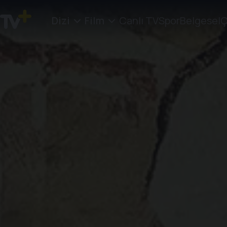
Dizi
Film
Canlı TV
Spor
Belgesel
Ç