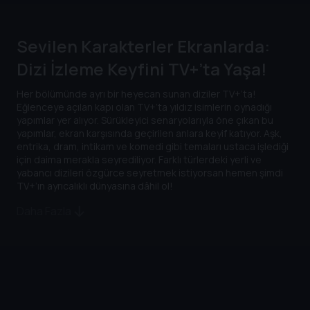
Sevilen Karakterler Ekranlarda:
Dizi İzleme Keyfini TV+’ta Yaşa!
Her bölümünde ayrı bir heyecan sunan diziler TV+’ta!
Eğlenceye açılan kapı olan TV+’ta yıldız isimlerin oynadığı
yapımlar yer alıyor. Sürükleyici senaryolarıyla öne çıkan bu
yapımlar, ekran karşısında geçirilen anlara keyif katıyor. Aşk,
entrika, dram, intikam ve komedi gibi temaları ustaca işlediği
için daima merakla seyrediliyor. Farklı türlerdeki yerli ve
yabancı dizileri özgürce seyretmek istiyorsan hemen şimdi
TV+’ın ayrıcalıklı dünyasına dâhil ol!
Daha Fazla