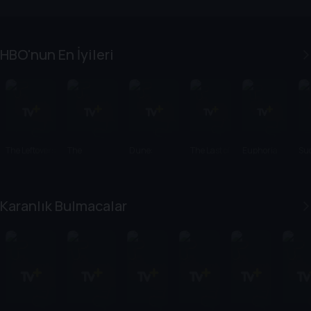
HBO'nun En İyileri
The Leftovers
The
Dune:
The Last of
Euphoria
Su
Sopranos
Prophecy
Us
Karanlık Bulmacalar