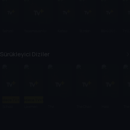
Sahipli
Yaşamayanlar
Kafayı
Bizden
Börü 2039
7YÜ
Yersin
Olur Mu?
Sürükleyici Diziler
Sadece TV+'ta
Sadece TV+'ta
School
Lawmen:
The
The Chair
Halo
The
Spirits
Bass Reeves
Handmaid's
Company
Pen
Tale