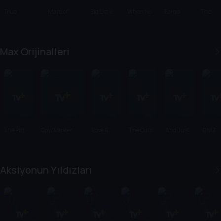
True
Mare of
Big Little
When No
Fargo
The
Detective
Easttown
Lies
One Sees
Stairca
Us
Max Orijinalleri
The Pitt
Spy/Master
Love &
The Girls
And Just
DMZ
Death
on the Bus
Like That...
Aksiyonun Yıldızları