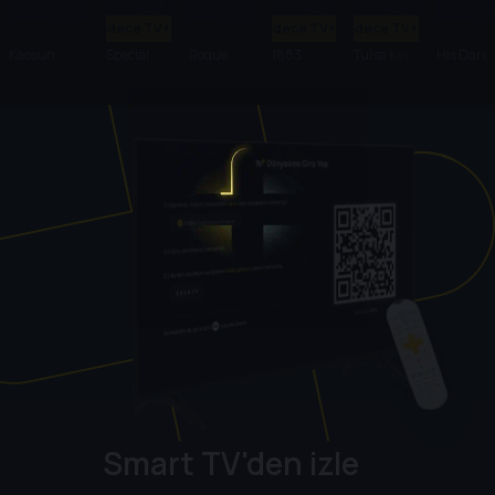
Sadece TV+'ta
Sadece TV+'ta
Sadece TV+'ta
Kaosun
Special
Rogue
1883
Tulsa King
His Dark
Anatomisi
Ops:
Heroes
Materials
Lioness
Smart TV'den izle