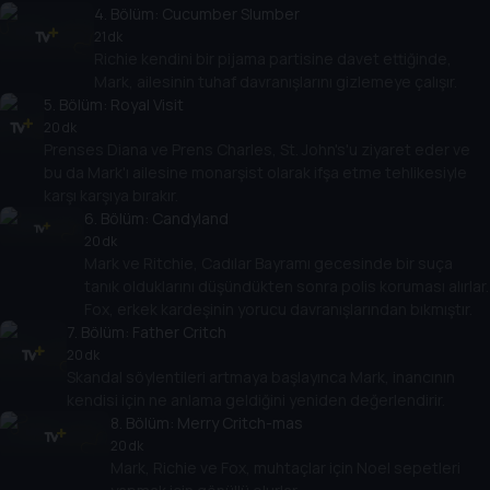
4
. Bölüm:
Cucumber Slumber
21 dk
Richie kendini bir pijama partisine davet ettiğinde,
Mark, ailesinin tuhaf davranışlarını gizlemeye çalışır.
5
. Bölüm:
Royal Visit
20 dk
Prenses Diana ve Prens Charles, St. John's'u ziyaret eder ve
bu da Mark'ı ailesine monarşist olarak ifşa etme tehlikesiyle
karşı karşıya bırakır.
6
. Bölüm:
Candyland
20 dk
Mark ve Ritchie, Cadılar Bayramı gecesinde bir suça
tanık olduklarını düşündükten sonra polis koruması alırlar.
Fox, erkek kardeşinin yorucu davranışlarından bıkmıştır.
7
. Bölüm:
Father Critch
20 dk
Skandal söylentileri artmaya başlayınca Mark, inancının
kendisi için ne anlama geldiğini yeniden değerlendirir.
8
. Bölüm:
Merry Critch-mas
20 dk
Mark, Richie ve Fox, muhtaçlar için Noel sepetleri