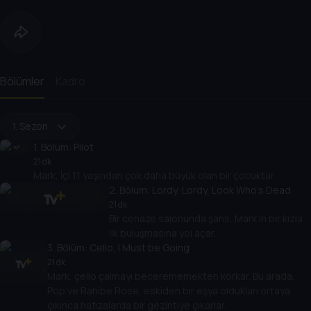
Bölümler
Kadro
1. Sezon
1
. Bölüm:
Pilot
21 dk
Mark, İçi 11 yaşından çok daha büyük olan bir çocuktur.
2
. Bölüm:
Lordy, Lordy, Look Who's Dead
21 dk
Bir cenaze salonunda şans, Mark'ın bir kızla
ilk buluşmasına yol açar.
3
. Bölüm:
Cello, I Must be Going
21 dk
Mark, çello çalmayı becerememekten korkar. Bu arada,
Pop ve Rahibe Rose, eskiden bir eşya oldukları ortaya
çıkınca hafızalarda bir gezintiye çıkarlar.