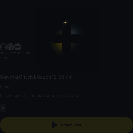
2022
|
Komedi
|
21 dk
21 dk
Son of a Critch
1. Sezon
12. Bölüm
Circus
Ritche sirke gitme planlarından vazgeçer.
HD
Hemen İzle