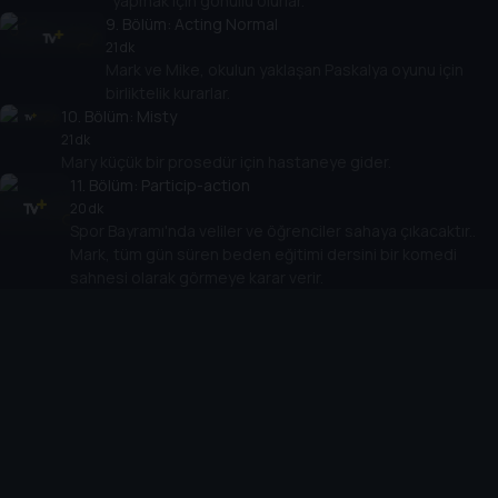
yapmak için gönüllü olurlar.
9
. Bölüm:
Acting Normal
21 dk
Mark ve Mike, okulun yaklaşan Paskalya oyunu için
birliktelik kurarlar.
10
. Bölüm:
Misty
21 dk
Mary küçük bir prosedür için hastaneye gider.
11
. Bölüm:
Particip-action
20 dk
Spor Bayramı'nda veliler ve öğrenciler sahaya çıkacaktır..
Mark, tüm gün süren beden eğitimi dersini bir komedi
sahnesi olarak görmeye karar verir.
12
. Bölüm:
Circus
20 dk
Ritche sirke gitme planlarından vazgeçer.
13
. Bölüm:
Save the Last Dance for Me
21 dk
Fox'a karşı hislerinin farkına varan Mark, onun
Ritchie ile yalnız vakit geçirdiğini öğrenince üzülür.