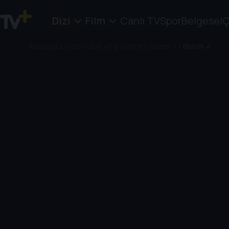
Dizi
Film
Canlı TV
Spor
Belgesel
Ç
Anasayfa
/
Dizi
/
Son of a Critch
/
Sezon 1
/
Bölüm 4