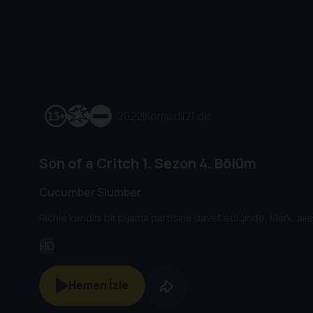
2022
|
Komedi
|
21 dk
Son of a Critch
1. Sezon
4. Bölüm
Cucumber Slumber
Richie kendini bir pijama partisine davet ettiğinde, Mark, aile
HD
Hemen İzle