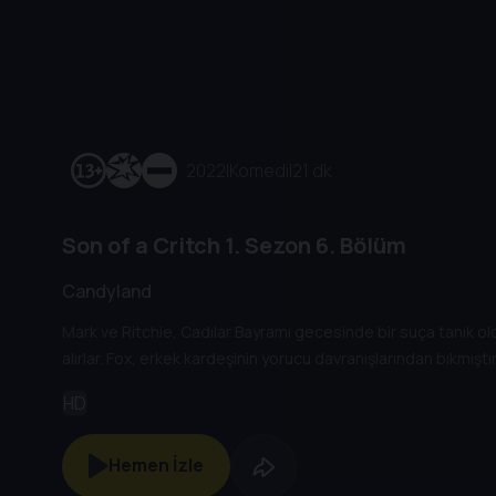
2022
|
Komedi
|
21 dk
Son of a Critch
1. Sezon
6. Bölüm
Candyland
Mark ve Ritchie, Cadılar Bayramı gecesinde bir suça tanık o
alırlar. Fox, erkek kardeşinin yorucu davranışlarından bıkmıştır
HD
Hemen İzle