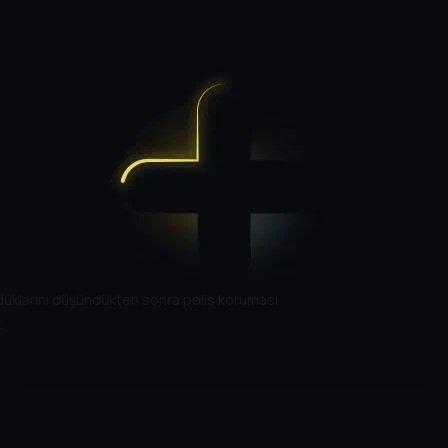
lduklarını düşündükten sonra polis koruması
.