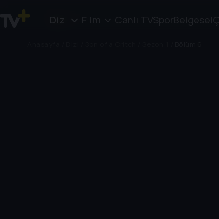
Dizi
Film
Canlı TV
Spor
Belgesel
Ç
Anasayfa
/
Dizi
/
Son of a Critch
/
Sezon 1
/
Bölüm 6