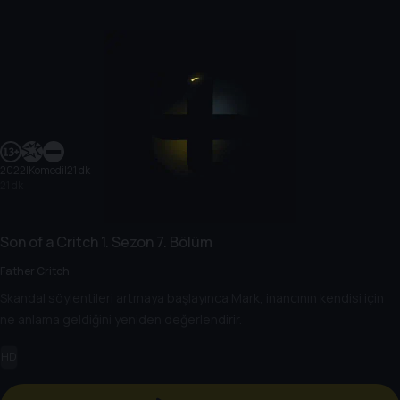
2022
|
Komedi
|
21 dk
21 dk
Son of a Critch
1. Sezon
7. Bölüm
Father Critch
Skandal söylentileri artmaya başlayınca Mark, inancının kendisi için
ne anlama geldiğini yeniden değerlendirir.
HD