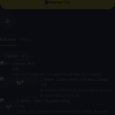
Hemen İzle
Bölümler
Kadro
1. Sezon
1
. Bölüm:
Pilot
21 dk
Mark, İçi 11 yaşından çok daha büyük olan bir çocuktur.
2
. Bölüm:
Lordy, Lordy, Look Who's Dead
21 dk
Bir cenaze salonunda şans, Mark'ın bir kızla
ilk buluşmasına yol açar.
3
. Bölüm:
Cello, I Must be Going
21 dk
Mark, çello çalmayı becerememekten korkar. Bu arada,