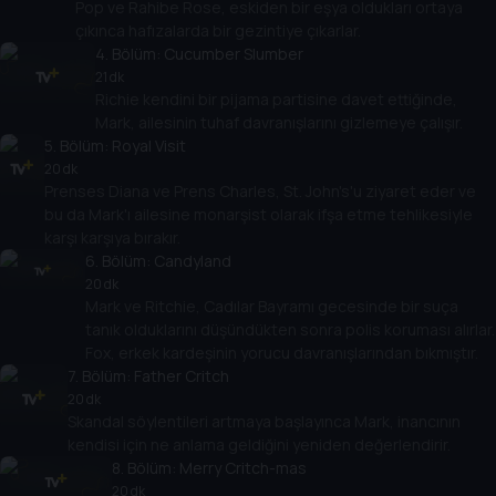
Pop ve Rahibe Rose, eskiden bir eşya oldukları ortaya
çıkınca hafızalarda bir gezintiye çıkarlar.
4
. Bölüm:
Cucumber Slumber
21 dk
Richie kendini bir pijama partisine davet ettiğinde,
Mark, ailesinin tuhaf davranışlarını gizlemeye çalışır.
5
. Bölüm:
Royal Visit
20 dk
Prenses Diana ve Prens Charles, St. John's'u ziyaret eder ve
bu da Mark'ı ailesine monarşist olarak ifşa etme tehlikesiyle
karşı karşıya bırakır.
6
. Bölüm:
Candyland
20 dk
Mark ve Ritchie, Cadılar Bayramı gecesinde bir suça
tanık olduklarını düşündükten sonra polis koruması alırlar.
Fox, erkek kardeşinin yorucu davranışlarından bıkmıştır.
7
. Bölüm:
Father Critch
20 dk
Skandal söylentileri artmaya başlayınca Mark, inancının
kendisi için ne anlama geldiğini yeniden değerlendirir.
8
. Bölüm:
Merry Critch-mas
20 dk