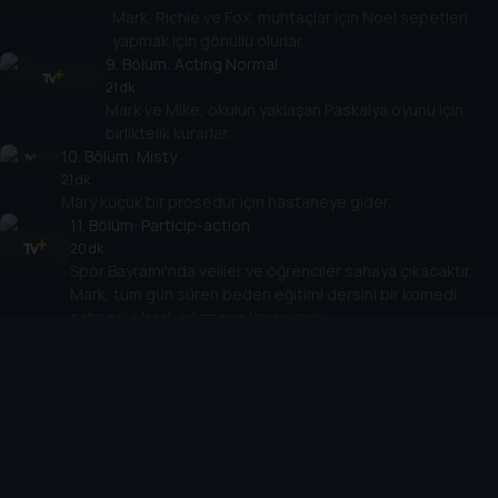
Mark, Richie ve Fox, muhtaçlar için Noel sepetleri
yapmak için gönüllü olurlar.
9
. Bölüm:
Acting Normal
21 dk
Mark ve Mike, okulun yaklaşan Paskalya oyunu için
birliktelik kurarlar.
10
. Bölüm:
Misty
21 dk
Mary küçük bir prosedür için hastaneye gider.
11
. Bölüm:
Particip-action
20 dk
Spor Bayramı'nda veliler ve öğrenciler sahaya çıkacaktır..
Mark, tüm gün süren beden eğitimi dersini bir komedi
sahnesi olarak görmeye karar verir.
12
. Bölüm:
Circus
20 dk
Ritche sirke gitme planlarından vazgeçer.
13
. Bölüm:
Save the Last Dance for Me
21 dk
Fox'a karşı hislerinin farkına varan Mark, onun
Ritchie ile yalnız vakit geçirdiğini öğrenince üzülür.