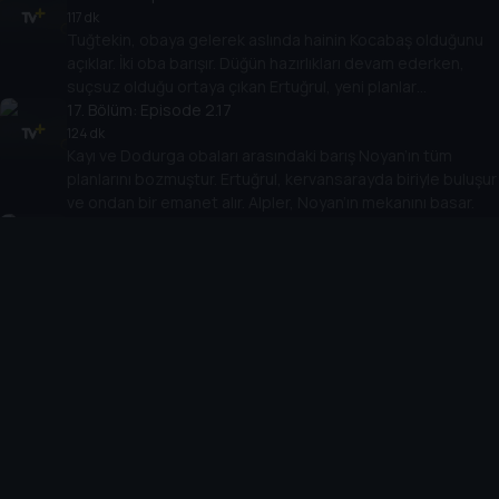
117 dk
Tuğtekin, obaya gelerek aslında hainin Kocabaş olduğunu
açıklar. İki oba barışır. Düğün hazırlıkları devam ederken,
suçsuz olduğu ortaya çıkan Ertuğrul, yeni planlar
yapmaktadır.
17
. Bölüm:
Episode 2.17
124 dk
Kayı ve Dodurga obaları arasındaki barış Noyan’ın tüm
planlarını bozmuştur. Ertuğrul, kervansarayda biriyle buluşur
ve ondan bir emanet alır. Alpler, Noyan’ın mekanını basar.
18
. Bölüm:
Episode 2.18
113 dk
Ertuğrul, Noyan’ın ordusuna yapılacak baskına katılmaz ve
kervansaraya gider. Savaşı Gündoğdu yönetir ve büyük bir
başarı kazanılır. Ertuğrul, abisi Sungurtekin’i obaya yaralı
halde getirir.
19
. Bölüm:
Episode 2.19
121 dk
Yıllardır görmediği oğlu Sungurtekin’e kavuşan Hayme Ana
çok mutludur. Fakat mutluluk uzun sürmez. Selcan, Noyan’ın
adamları tarafından kaçırılır. Noyan’ın bazı istekleri vardır.
20
. Bölüm:
Episode 2.20
139 dk