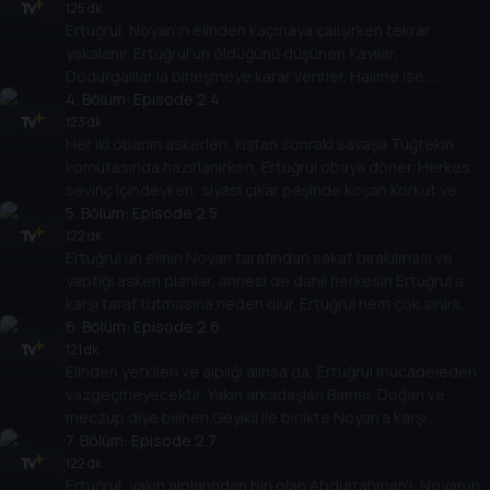
125 dk
Ertuğrul, Noyan’ın elinden kaçmaya çalışırken tekrar
yakalanır. Ertuğrul’un öldüğünü düşünen Kayılar,
Dodurgalılar’la birleşmeye karar verirler. Halime ise,
karnında bebeğiyle büyük üzüntü içindedir.
4
. Bölüm:
Episode 2.4
123 dk
Her iki obanın askerleri, kıştan sonraki savaşa Tuğtekin
komutasında hazırlanırken, Ertuğrul obaya döner. Herkes
sevinç içindeyken, siyasi çıkar peşinde koşan Korkut ve
Aytolun bu duruma bozulmuştur.
5
. Bölüm:
Episode 2.5
122 dk
Ertuğrul’un elinin Noyan tarafından sakat bırakılması ve
yaptığı askeri planlar, annesi de dahil herkesin Ertuğrul’a
karşı taraf tutmasına neden olur. Ertuğrul hem çok sinirli
hem de kaygılıdır.
6
. Bölüm:
Episode 2.6
121 dk
Elinden yetkileri ve alplığı alınsa da, Ertuğrul mücadeleden
vazgeçmeyecektir. Yakın arkadaşları Bamsı, Doğan ve
meczup diye bilinen Geyikli ile birlikte Noyan’a karşı
savaşmaya kararlıdır.
7
. Bölüm:
Episode 2.7
122 dk
Ertuğrul, yakın alplarından biri olan Abdurrahman’ı, Noyan’ın