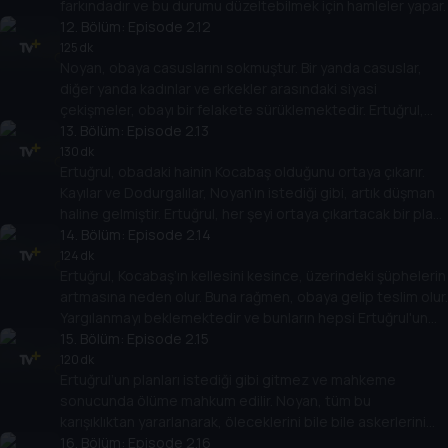
farkındadır ve bu durumu düzeltebilmek için hamleler yapar.
12
. Bölüm:
Episode 2.12
125 dk
Noyan, obaya casuslarını sokmuştur. Bir yanda casuslar,
diğer yanda kadınlar ve erkekler arasındaki siyasi
çekişmeler, obayı bir felakete sürüklemektedir. Ertuğrul,
tüm bunlarla mücadele eder.
13
. Bölüm:
Episode 2.13
130 dk
Ertuğrul, obadaki hainin Kocabaş olduğunu ortaya çıkarır.
Kayılar ve Dodurgalılar, Noyan’ın istediği gibi, artık düşman
haline gelmiştir. Ertuğrul, her şeyi ortaya çıkartacak bir plan
hazırlar.
14
. Bölüm:
Episode 2.14
124 dk
Ertuğrul, Kocabaş’ın kellesini kesince, üzerindeki şüphelerin
artmasına neden olur. Buna rağmen, obaya gelip teslim olur.
Yargılanmayı beklemektedir ve bunların hepsi Ertuğrul'un
planıdır.
15
. Bölüm:
Episode 2.15
120 dk
Ertuğrul’un planları istediği gibi gitmez ve mahkeme
sonucunda ölüme mahkum edilir. Noyan, tüm bu
karışıklıktan yararlanarak, öleceklerini bile bile askerlerini
obaya yollar.
16
. Bölüm:
Episode 2.16