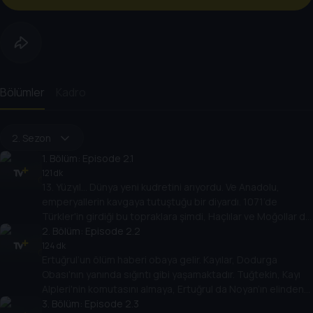
Bölümler
Kadro
2. Sezon
1
. Bölüm:
Episode 2.1
121 dk
13. Yüzyıl… Dünya yeni kudretini arıyordu. Ve Anadolu,
emperyallerin kavgaya tutuştuğu bir diyardı. 1071’de
Türkler'in girdiği bu topraklara şimdi, Haçlılar ve Moğollar da
ortak olmak istiyordu.
2
. Bölüm:
Episode 2.2
124 dk
Ertuğrul’un ölüm haberi obaya gelir. Kayılar, Dodurga
Obası'nın yanında sığıntı gibi yaşamaktadır. Tuğtekin, Kayı
Alpleri'nin komutasını almaya, Ertuğrul da Noyan’ın elinden
kurtulmaya çalışmaktadır.
3
. Bölüm:
Episode 2.3