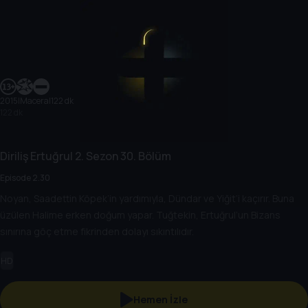
2015
|
Macera
|
122 dk
122 dk
Diriliş Ertuğrul
2. Sezon
30. Bölüm
Episode 2.30
Noyan, Saadettin Köpek’in yardımıyla, Dündar ve Yiğit’i kaçırır. Buna
üzülen Halime erken doğum yapar. Tuğtekin, Ertuğrul’un Bizans
sınırına göç etme fikrinden dolayı sıkıntılıdır.
HD
Hemen İzle