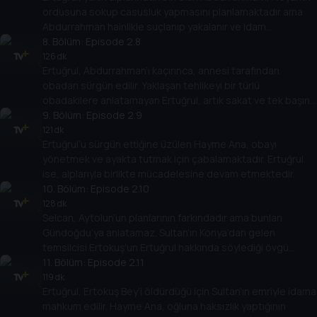
ordusuna sokup casusluk yapmasını planlamaktadır ama
Abdurrahman hainlikle suçlanıp yakalanır ve idam
edilmesine karar verilir.
8
. Bölüm:
Episode 2.8
126 dk
Ertuğrul, Abdurrahman’ı kaçırınca, annesi tarafından
obadan sürgün edilir. Yaklaşan tehlikeyi bir türlü
obadakilere anlatamayan Ertuğrul, artık sakat ve tek başına
bir adamdır.
9
. Bölüm:
Episode 2.9
121 dk
Ertuğrul’u sürgün ettiğine üzülen Hayme Ana, obayı
yönetmek ve ayakta tutmak için çabalamaktadır. Ertuğrul
ise, alplarıyla birlikte mücadelesine devam etmektedir.
10
. Bölüm:
Episode 2.10
128 dk
Selcan, Aytolun’un planlarının farkındadır ama bunları
Gündoğdu’ya anlatamaz. Sultan’ın Konya’dan gelen
temsilcisi Ertokuş’un Ertuğrul hakkında söylediği övgü
sözleri ise Tuğtekin’i çok sinirlendirir.
11
. Bölüm:
Episode 2.11
119 dk
Ertuğrul, Ertokuş Bey’i öldürdüğü için Sultan’ın emriyle idama
mahkum edilir. Hayme Ana, oğluna haksızlık yaptığının