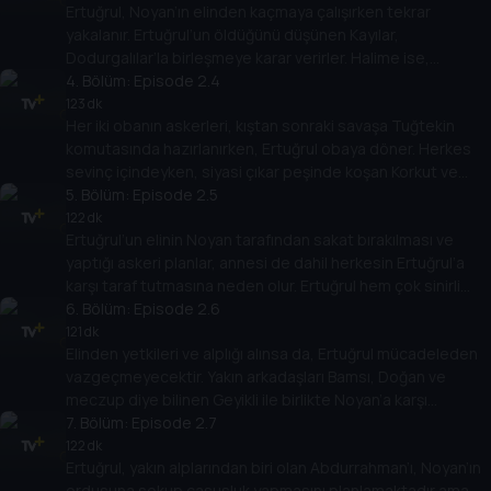
Ertuğrul, Noyan’ın elinden kaçmaya çalışırken tekrar
yakalanır. Ertuğrul’un öldüğünü düşünen Kayılar,
Dodurgalılar’la birleşmeye karar verirler. Halime ise,
karnında bebeğiyle büyük üzüntü içindedir.
4
. Bölüm:
Episode 2.4
123 dk
Her iki obanın askerleri, kıştan sonraki savaşa Tuğtekin
komutasında hazırlanırken, Ertuğrul obaya döner. Herkes
sevinç içindeyken, siyasi çıkar peşinde koşan Korkut ve
Aytolun bu duruma bozulmuştur.
5
. Bölüm:
Episode 2.5
122 dk
Ertuğrul’un elinin Noyan tarafından sakat bırakılması ve
yaptığı askeri planlar, annesi de dahil herkesin Ertuğrul’a
karşı taraf tutmasına neden olur. Ertuğrul hem çok sinirli
hem de kaygılıdır.
6
. Bölüm:
Episode 2.6
121 dk
Elinden yetkileri ve alplığı alınsa da, Ertuğrul mücadeleden
vazgeçmeyecektir. Yakın arkadaşları Bamsı, Doğan ve
meczup diye bilinen Geyikli ile birlikte Noyan’a karşı
savaşmaya kararlıdır.
7
. Bölüm:
Episode 2.7
122 dk
Ertuğrul, yakın alplarından biri olan Abdurrahman’ı, Noyan’ın
ordusuna sokup casusluk yapmasını planlamaktadır ama