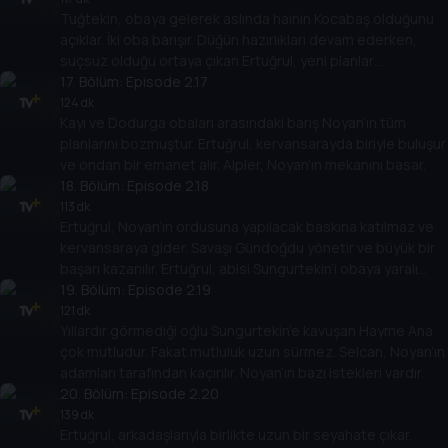
Tuğtekin, obaya gelerek aslında hainin Kocabaş olduğunu
açıklar. İki oba barışır. Düğün hazırlıkları devam ederken,
suçsuz olduğu ortaya çıkan Ertuğrul, yeni planlar
yapmaktadır.
17
. Bölüm:
Episode 2.17
124 dk
Kayı ve Dodurga obaları arasındaki barış Noyan’ın tüm
planlarını bozmuştur. Ertuğrul, kervansarayda biriyle buluşur
ve ondan bir emanet alır. Alpler, Noyan’ın mekanını basar.
18
. Bölüm:
Episode 2.18
113 dk
Ertuğrul, Noyan’ın ordusuna yapılacak baskına katılmaz ve
kervansaraya gider. Savaşı Gündoğdu yönetir ve büyük bir
başarı kazanılır. Ertuğrul, abisi Sungurtekin’i obaya yaralı
halde getirir.
19
. Bölüm:
Episode 2.19
121 dk
Yıllardır görmediği oğlu Sungurtekin’e kavuşan Hayme Ana
çok mutludur. Fakat mutluluk uzun sürmez. Selcan, Noyan’ın
adamları tarafından kaçırılır. Noyan’ın bazı istekleri vardır.
20
. Bölüm:
Episode 2.20
139 dk
Ertuğrul, arkadaşlarıyla birlikte uzun bir seyahate çıkar.