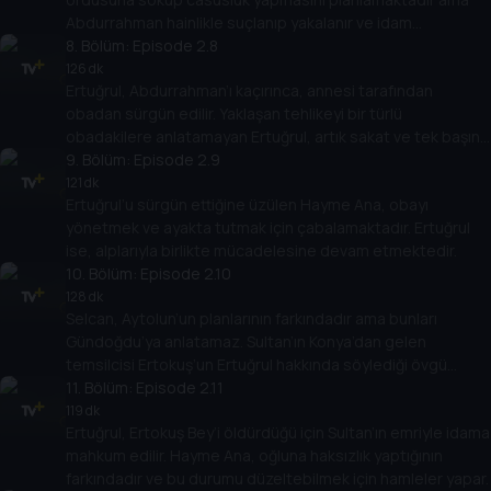
Abdurrahman hainlikle suçlanıp yakalanır ve idam
edilmesine karar verilir.
8
. Bölüm:
Episode 2.8
126 dk
Ertuğrul, Abdurrahman’ı kaçırınca, annesi tarafından
obadan sürgün edilir. Yaklaşan tehlikeyi bir türlü
obadakilere anlatamayan Ertuğrul, artık sakat ve tek başına
bir adamdır.
9
. Bölüm:
Episode 2.9
121 dk
Ertuğrul’u sürgün ettiğine üzülen Hayme Ana, obayı
yönetmek ve ayakta tutmak için çabalamaktadır. Ertuğrul
ise, alplarıyla birlikte mücadelesine devam etmektedir.
10
. Bölüm:
Episode 2.10
128 dk
Selcan, Aytolun’un planlarının farkındadır ama bunları
Gündoğdu’ya anlatamaz. Sultan’ın Konya’dan gelen
temsilcisi Ertokuş’un Ertuğrul hakkında söylediği övgü
sözleri ise Tuğtekin’i çok sinirlendirir.
11
. Bölüm:
Episode 2.11
119 dk
Ertuğrul, Ertokuş Bey’i öldürdüğü için Sultan’ın emriyle idama
mahkum edilir. Hayme Ana, oğluna haksızlık yaptığının
farkındadır ve bu durumu düzeltebilmek için hamleler yapar.