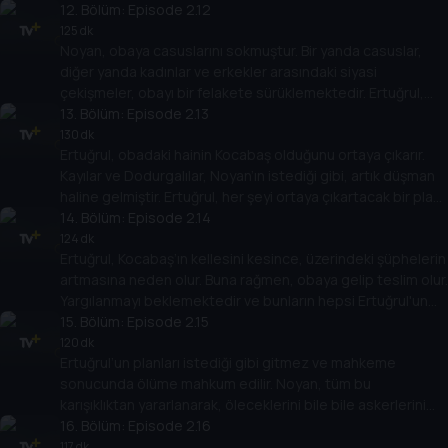
12
. Bölüm:
Episode 2.12
125 dk
Noyan, obaya casuslarını sokmuştur. Bir yanda casuslar,
diğer yanda kadınlar ve erkekler arasındaki siyasi
çekişmeler, obayı bir felakete sürüklemektedir. Ertuğrul,
tüm bunlarla mücadele eder.
13
. Bölüm:
Episode 2.13
130 dk
Ertuğrul, obadaki hainin Kocabaş olduğunu ortaya çıkarır.
Kayılar ve Dodurgalılar, Noyan’ın istediği gibi, artık düşman
haline gelmiştir. Ertuğrul, her şeyi ortaya çıkartacak bir plan
hazırlar.
14
. Bölüm:
Episode 2.14
124 dk
Ertuğrul, Kocabaş’ın kellesini kesince, üzerindeki şüphelerin
artmasına neden olur. Buna rağmen, obaya gelip teslim olur.
Yargılanmayı beklemektedir ve bunların hepsi Ertuğrul'un
planıdır.
15
. Bölüm:
Episode 2.15
120 dk
Ertuğrul’un planları istediği gibi gitmez ve mahkeme
sonucunda ölüme mahkum edilir. Noyan, tüm bu
karışıklıktan yararlanarak, öleceklerini bile bile askerlerini
obaya yollar.
16
. Bölüm:
Episode 2.16
117 dk