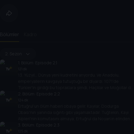
Bölümler
Kadro
2. Sezon
1
. Bölüm:
Episode 2.1
121 dk
13. Yüzyıl… Dünya yeni kudretini arıyordu. Ve Anadolu,
emperyallerin kavgaya tutuştuğu bir diyardı. 1071’de
Türkler'in girdiği bu topraklara şimdi, Haçlılar ve Moğollar da
ortak olmak istiyordu.
2
. Bölüm:
Episode 2.2
124 dk
Ertuğrul’un ölüm haberi obaya gelir. Kayılar, Dodurga
Obası'nın yanında sığıntı gibi yaşamaktadır. Tuğtekin, Kayı
Alpleri'nin komutasını almaya, Ertuğrul da Noyan’ın elinden
kurtulmaya çalışmaktadır.
3
. Bölüm:
Episode 2.3
125 dk