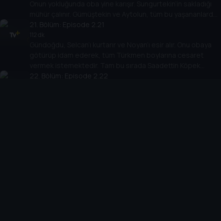
Onun yokluğunda oba yine karışır. Sungurtekin’in sakladığı
mühür çalınır. Gümüştekin ve Aytolun, tüm bu yaşananlardan
memnundur.
21
. Bölüm:
Episode 2.21
112 dk
Gündoğdu, Selcan’ı kurtarır ve Noyan’ı esir alır. Onu obaya
götürüp idam ederek, tüm Türkmen boylarına cesaret
vermek istemektedir. Tam bu sırada Saadettin Köpek
obaya gelir.
22
. Bölüm:
Episode 2.22
127 dk
İki devlet arasında yapılan anlaşma gereği Noyan’ın serbest
kalması devletle Kayı ve Dodurga obalarını karşı karşıya
getirmiştir. Oba beyleri Noyan’ın idam edilmesi gerektiğini
düşünürler.
23
. Bölüm:
Episode 2.23
130 dk
Deli Demir ve Sungurtekin, Noyan’ı öldürmek için peşine
düşerler. Deli Demir, Tangut tarafından şehit edilir.
Aksakallılar ise Ertuğrul’a yeni bir görev verirler.
24
. Bölüm:
Episode 2.24
119 dk
Ertuğrul, tüm şüphelerini Gümüştekin’in yüzüne söyleyince
obada tekrar gerilim başlar. Gümüştekin ve Aytolun, Korkut
Bey’i, Tuğtekin’in düğün gecesinde öldürmeye karar verirler.