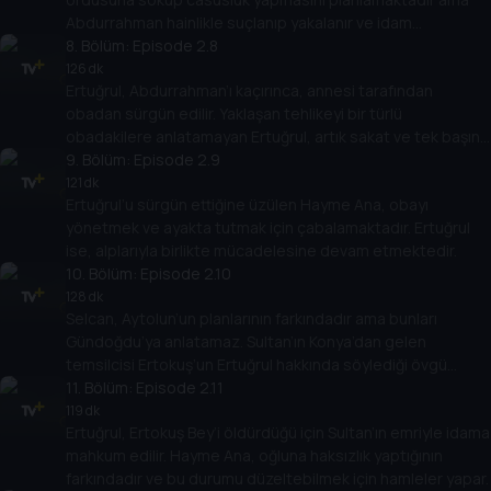
Abdurrahman hainlikle suçlanıp yakalanır ve idam
edilmesine karar verilir.
8
. Bölüm:
Episode 2.8
126 dk
Ertuğrul, Abdurrahman’ı kaçırınca, annesi tarafından
obadan sürgün edilir. Yaklaşan tehlikeyi bir türlü
obadakilere anlatamayan Ertuğrul, artık sakat ve tek başına
bir adamdır.
9
. Bölüm:
Episode 2.9
121 dk
Ertuğrul’u sürgün ettiğine üzülen Hayme Ana, obayı
yönetmek ve ayakta tutmak için çabalamaktadır. Ertuğrul
ise, alplarıyla birlikte mücadelesine devam etmektedir.
10
. Bölüm:
Episode 2.10
128 dk
Selcan, Aytolun’un planlarının farkındadır ama bunları
Gündoğdu’ya anlatamaz. Sultan’ın Konya’dan gelen
temsilcisi Ertokuş’un Ertuğrul hakkında söylediği övgü
sözleri ise Tuğtekin’i çok sinirlendirir.
11
. Bölüm:
Episode 2.11
119 dk
Ertuğrul, Ertokuş Bey’i öldürdüğü için Sultan’ın emriyle idama
mahkum edilir. Hayme Ana, oğluna haksızlık yaptığının
farkındadır ve bu durumu düzeltebilmek için hamleler yapar.