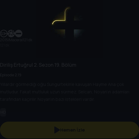
2015
|
Macera
|
121 dk
121 dk
Diriliş Ertuğrul
2. Sezon
19. Bölüm
Episode 2.19
Yıllardır görmediği oğlu Sungurtekin’e kavuşan Hayme Ana çok
mutludur. Fakat mutluluk uzun sürmez. Selcan, Noyan’ın adamları
tarafından kaçırılır. Noyan’ın bazı istekleri vardır.
HD
Hemen İzle