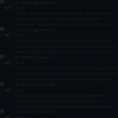
12
. Bölüm:
Episode 2.12
125 dk
Noyan, obaya casuslarını sokmuştur. Bir yanda casuslar,
diğer yanda kadınlar ve erkekler arasındaki siyasi
çekişmeler, obayı bir felakete sürüklemektedir. Ertuğrul,
tüm bunlarla mücadele eder.
13
. Bölüm:
Episode 2.13
130 dk
Ertuğrul, obadaki hainin Kocabaş olduğunu ortaya çıkarır.
Kayılar ve Dodurgalılar, Noyan’ın istediği gibi, artık düşman
haline gelmiştir. Ertuğrul, her şeyi ortaya çıkartacak bir plan
hazırlar.
14
. Bölüm:
Episode 2.14
124 dk
Ertuğrul, Kocabaş’ın kellesini kesince, üzerindeki şüphelerin
artmasına neden olur. Buna rağmen, obaya gelip teslim olur.
Yargılanmayı beklemektedir ve bunların hepsi Ertuğrul'un
planıdır.
15
. Bölüm:
Episode 2.15
120 dk
Ertuğrul’un planları istediği gibi gitmez ve mahkeme
sonucunda ölüme mahkum edilir. Noyan, tüm bu
karışıklıktan yararlanarak, öleceklerini bile bile askerlerini
obaya yollar.
16
. Bölüm:
Episode 2.16
117 dk