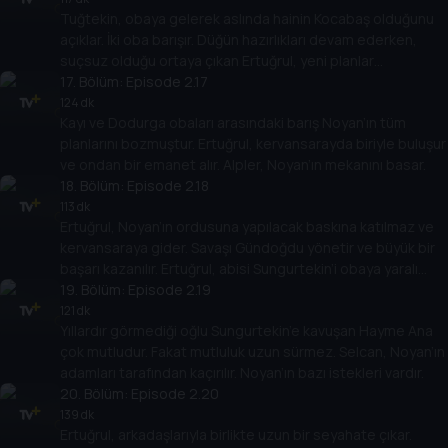
Tuğtekin, obaya gelerek aslında hainin Kocabaş olduğunu
açıklar. İki oba barışır. Düğün hazırlıkları devam ederken,
suçsuz olduğu ortaya çıkan Ertuğrul, yeni planlar
yapmaktadır.
17
. Bölüm:
Episode 2.17
124 dk
Kayı ve Dodurga obaları arasındaki barış Noyan’ın tüm
planlarını bozmuştur. Ertuğrul, kervansarayda biriyle buluşur
ve ondan bir emanet alır. Alpler, Noyan’ın mekanını basar.
18
. Bölüm:
Episode 2.18
113 dk
Ertuğrul, Noyan’ın ordusuna yapılacak baskına katılmaz ve
kervansaraya gider. Savaşı Gündoğdu yönetir ve büyük bir
başarı kazanılır. Ertuğrul, abisi Sungurtekin’i obaya yaralı
halde getirir.
19
. Bölüm:
Episode 2.19
121 dk
Yıllardır görmediği oğlu Sungurtekin’e kavuşan Hayme Ana
çok mutludur. Fakat mutluluk uzun sürmez. Selcan, Noyan’ın
adamları tarafından kaçırılır. Noyan’ın bazı istekleri vardır.
20
. Bölüm:
Episode 2.20
139 dk
Ertuğrul, arkadaşlarıyla birlikte uzun bir seyahate çıkar.