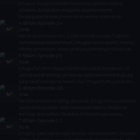
Ertuğrul, Noyan’ın elinden kaçmaya çalışırken tekrar
yakalanır. Ertuğrul’un öldüğünü düşünen Kayılar,
Dodurgalılar’la birleşmeye karar verirler. Halime ise,
karnında bebeğiyle büyük üzüntü içindedir.
4
. Bölüm:
Episode 2.4
123 dk
Her iki obanın askerleri, kıştan sonraki savaşa Tuğtekin
komutasında hazırlanırken, Ertuğrul obaya döner. Herkes
sevinç içindeyken, siyasi çıkar peşinde koşan Korkut ve
Aytolun bu duruma bozulmuştur.
5
. Bölüm:
Episode 2.5
122 dk
Ertuğrul’un elinin Noyan tarafından sakat bırakılması ve
yaptığı askeri planlar, annesi de dahil herkesin Ertuğrul’a
karşı taraf tutmasına neden olur. Ertuğrul hem çok sinirli
hem de kaygılıdır.
6
. Bölüm:
Episode 2.6
121 dk
Elinden yetkileri ve alplığı alınsa da, Ertuğrul mücadeleden
vazgeçmeyecektir. Yakın arkadaşları Bamsı, Doğan ve
meczup diye bilinen Geyikli ile birlikte Noyan’a karşı
savaşmaya kararlıdır.
7
. Bölüm:
Episode 2.7
122 dk
Ertuğrul, yakın alplarından biri olan Abdurrahman’ı, Noyan’ın
ordusuna sokup casusluk yapmasını planlamaktadır ama