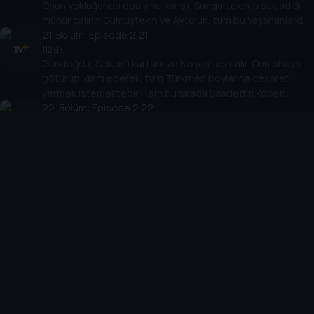
Onun yokluğunda oba yine karışır. Sungurtekin’in sakladığı
mühür çalınır. Gümüştekin ve Aytolun, tüm bu yaşananlardan
memnundur.
21
. Bölüm:
Episode 2.21
112 dk
Gündoğdu, Selcan’ı kurtarır ve Noyan’ı esir alır. Onu obaya
götürüp idam ederek, tüm Türkmen boylarına cesaret
vermek istemektedir. Tam bu sırada Saadettin Köpek
obaya gelir.
22
. Bölüm:
Episode 2.22
127 dk
İki devlet arasında yapılan anlaşma gereği Noyan’ın serbest
kalması devletle Kayı ve Dodurga obalarını karşı karşıya
getirmiştir. Oba beyleri Noyan’ın idam edilmesi gerektiğini
düşünürler.
23
. Bölüm:
Episode 2.23
130 dk
Deli Demir ve Sungurtekin, Noyan’ı öldürmek için peşine
düşerler. Deli Demir, Tangut tarafından şehit edilir.
Aksakallılar ise Ertuğrul’a yeni bir görev verirler.
24
. Bölüm:
Episode 2.24
119 dk
Ertuğrul, tüm şüphelerini Gümüştekin’in yüzüne söyleyince
obada tekrar gerilim başlar. Gümüştekin ve Aytolun, Korkut
Bey’i, Tuğtekin’in düğün gecesinde öldürmeye karar verirler.