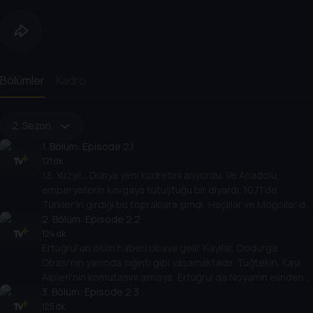
Bölümler
Kadro
2. Sezon
1
. Bölüm:
Episode 2.1
121 dk
13. Yüzyıl… Dünya yeni kudretini arıyordu. Ve Anadolu,
emperyallerin kavgaya tutuştuğu bir diyardı. 1071’de
Türkler'in girdiği bu topraklara şimdi, Haçlılar ve Moğollar da
ortak olmak istiyordu.
2
. Bölüm:
Episode 2.2
124 dk
Ertuğrul’un ölüm haberi obaya gelir. Kayılar, Dodurga
Obası'nın yanında sığıntı gibi yaşamaktadır. Tuğtekin, Kayı
Alpleri'nin komutasını almaya, Ertuğrul da Noyan’ın elinden
kurtulmaya çalışmaktadır.
3
. Bölüm:
Episode 2.3
125 dk