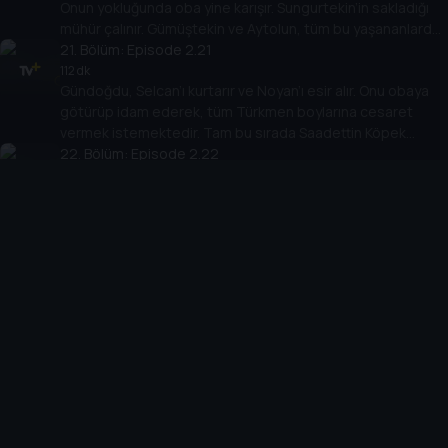
Onun yokluğunda oba yine karışır. Sungurtekin’in sakladığı
mühür çalınır. Gümüştekin ve Aytolun, tüm bu yaşananlardan
memnundur.
21
. Bölüm:
Episode 2.21
112 dk
Gündoğdu, Selcan’ı kurtarır ve Noyan’ı esir alır. Onu obaya
götürüp idam ederek, tüm Türkmen boylarına cesaret
vermek istemektedir. Tam bu sırada Saadettin Köpek
obaya gelir.
22
. Bölüm:
Episode 2.22
127 dk
İki devlet arasında yapılan anlaşma gereği Noyan’ın serbest
kalması devletle Kayı ve Dodurga obalarını karşı karşıya
getirmiştir. Oba beyleri Noyan’ın idam edilmesi gerektiğini
düşünürler.
23
. Bölüm:
Episode 2.23
130 dk
Deli Demir ve Sungurtekin, Noyan’ı öldürmek için peşine
düşerler. Deli Demir, Tangut tarafından şehit edilir.
Aksakallılar ise Ertuğrul’a yeni bir görev verirler.
24
. Bölüm:
Episode 2.24
119 dk
Ertuğrul, tüm şüphelerini Gümüştekin’in yüzüne söyleyince
obada tekrar gerilim başlar. Gümüştekin ve Aytolun, Korkut
Bey’i, Tuğtekin’in düğün gecesinde öldürmeye karar verirler.