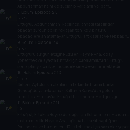
Abdurrahman hainlikle suçlanıp yakalanır ve idam
edilmesine karar verilir.
8
. Bölüm:
Episode 2.8
126 dk
Ertuğrul, Abdurrahman’ı kaçırınca, annesi tarafından
obadan sürgün edilir. Yaklaşan tehlikeyi bir türlü
obadakilere anlatamayan Ertuğrul, artık sakat ve tek başına
bir adamdır.
9
. Bölüm:
Episode 2.9
121 dk
Ertuğrul’u sürgün ettiğine üzülen Hayme Ana, obayı
yönetmek ve ayakta tutmak için çabalamaktadır. Ertuğrul
ise, alplarıyla birlikte mücadelesine devam etmektedir.
10
. Bölüm:
Episode 2.10
128 dk
Selcan, Aytolun’un planlarının farkındadır ama bunları
Gündoğdu’ya anlatamaz. Sultan’ın Konya’dan gelen
temsilcisi Ertokuş’un Ertuğrul hakkında söylediği övgü
sözleri ise Tuğtekin’i çok sinirlendirir.
11
. Bölüm:
Episode 2.11
119 dk
Ertuğrul, Ertokuş Bey’i öldürdüğü için Sultan’ın emriyle idama
mahkum edilir. Hayme Ana, oğluna haksızlık yaptığının
farkındadır ve bu durumu düzeltebilmek için hamleler yapar.