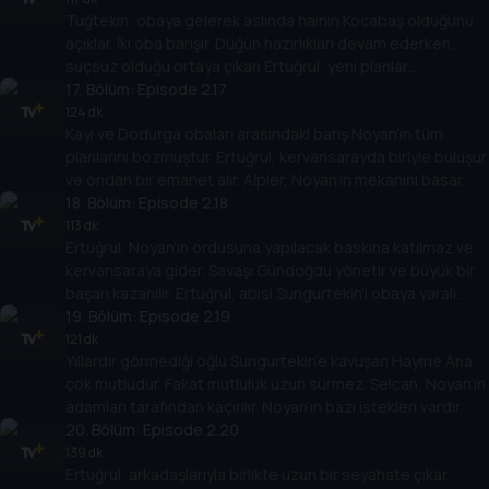
Tuğtekin, obaya gelerek aslında hainin Kocabaş olduğunu
açıklar. İki oba barışır. Düğün hazırlıkları devam ederken,
suçsuz olduğu ortaya çıkan Ertuğrul, yeni planlar
yapmaktadır.
17
. Bölüm:
Episode 2.17
124 dk
Kayı ve Dodurga obaları arasındaki barış Noyan’ın tüm
planlarını bozmuştur. Ertuğrul, kervansarayda biriyle buluşur
ve ondan bir emanet alır. Alpler, Noyan’ın mekanını basar.
18
. Bölüm:
Episode 2.18
113 dk
Ertuğrul, Noyan’ın ordusuna yapılacak baskına katılmaz ve
kervansaraya gider. Savaşı Gündoğdu yönetir ve büyük bir
başarı kazanılır. Ertuğrul, abisi Sungurtekin’i obaya yaralı
halde getirir.
19
. Bölüm:
Episode 2.19
121 dk
Yıllardır görmediği oğlu Sungurtekin’e kavuşan Hayme Ana
çok mutludur. Fakat mutluluk uzun sürmez. Selcan, Noyan’ın
adamları tarafından kaçırılır. Noyan’ın bazı istekleri vardır.
20
. Bölüm:
Episode 2.20
139 dk
Ertuğrul, arkadaşlarıyla birlikte uzun bir seyahate çıkar.