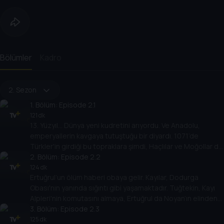
Bölümler
Kadro
2. Sezon
1
. Bölüm:
Episode 2.1
121 dk
13. Yüzyıl… Dünya yeni kudretini arıyordu. Ve Anadolu,
emperyallerin kavgaya tutuştuğu bir diyardı. 1071’de
Türkler'in girdiği bu topraklara şimdi, Haçlılar ve Moğollar da
ortak olmak istiyordu.
2
. Bölüm:
Episode 2.2
124 dk
Ertuğrul’un ölüm haberi obaya gelir. Kayılar, Dodurga
Obası'nın yanında sığıntı gibi yaşamaktadır. Tuğtekin, Kayı
Alpleri'nin komutasını almaya, Ertuğrul da Noyan’ın elinden
kurtulmaya çalışmaktadır.
3
. Bölüm:
Episode 2.3
125 dk