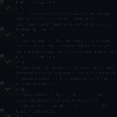
12
. Bölüm:
Episode 2.12
125 dk
Noyan, obaya casuslarını sokmuştur. Bir yanda casuslar,
diğer yanda kadınlar ve erkekler arasındaki siyasi
çekişmeler, obayı bir felakete sürüklemektedir. Ertuğrul,
tüm bunlarla mücadele eder.
13
. Bölüm:
Episode 2.13
130 dk
Ertuğrul, obadaki hainin Kocabaş olduğunu ortaya çıkarır.
Kayılar ve Dodurgalılar, Noyan’ın istediği gibi, artık düşman
haline gelmiştir. Ertuğrul, her şeyi ortaya çıkartacak bir plan
hazırlar.
14
. Bölüm:
Episode 2.14
124 dk
Ertuğrul, Kocabaş’ın kellesini kesince, üzerindeki şüphelerin
artmasına neden olur. Buna rağmen, obaya gelip teslim olur.
Yargılanmayı beklemektedir ve bunların hepsi Ertuğrul'un
planıdır.
15
. Bölüm:
Episode 2.15
120 dk
Ertuğrul’un planları istediği gibi gitmez ve mahkeme
sonucunda ölüme mahkum edilir. Noyan, tüm bu
karışıklıktan yararlanarak, öleceklerini bile bile askerlerini
obaya yollar.
16
. Bölüm:
Episode 2.16
117 dk