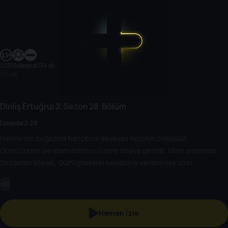
2015
|
Macera
|
134 dk
134 dk
Diriliş Ertuğrul
2. Sezon
28. Bölüm
Episode 2.28
Halime’nin boğazına hançerini dayayan Aytolun öldürülür.
Gümüştekin ise idam edilmek üzere obaya getirilir. İdam sırasında
Saadettin Köpek, Gümüştekin’in kendisine verilmesini ister.
HD
Hemen İzle