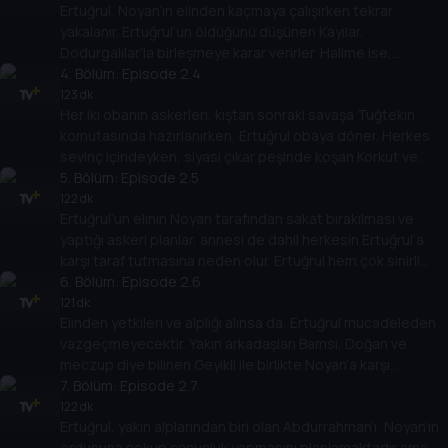
Ertuğrul, Noyan’ın elinden kaçmaya çalışırken tekrar
yakalanır. Ertuğrul’un öldüğünü düşünen Kayılar,
Dodurgalılar’la birleşmeye karar verirler. Halime ise,
karnında bebeğiyle büyük üzüntü içindedir.
4
. Bölüm:
Episode 2.4
123 dk
Her iki obanın askerleri, kıştan sonraki savaşa Tuğtekin
komutasında hazırlanırken, Ertuğrul obaya döner. Herkes
sevinç içindeyken, siyasi çıkar peşinde koşan Korkut ve
Aytolun bu duruma bozulmuştur.
5
. Bölüm:
Episode 2.5
122 dk
Ertuğrul’un elinin Noyan tarafından sakat bırakılması ve
yaptığı askeri planlar, annesi de dahil herkesin Ertuğrul’a
karşı taraf tutmasına neden olur. Ertuğrul hem çok sinirli
hem de kaygılıdır.
6
. Bölüm:
Episode 2.6
121 dk
Elinden yetkileri ve alplığı alınsa da, Ertuğrul mücadeleden
vazgeçmeyecektir. Yakın arkadaşları Bamsı, Doğan ve
meczup diye bilinen Geyikli ile birlikte Noyan’a karşı
savaşmaya kararlıdır.
7
. Bölüm:
Episode 2.7
122 dk
Ertuğrul, yakın alplarından biri olan Abdurrahman’ı, Noyan’ın
ordusuna sokup casusluk yapmasını planlamaktadır ama