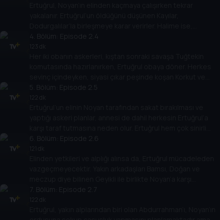
Ertuğrul, Noyan’ın elinden kaçmaya çalışırken tekrar
yakalanır. Ertuğrul’un öldüğünü düşünen Kayılar,
Dodurgalılar’la birleşmeye karar verirler. Halime ise,
karnında bebeğiyle büyük üzüntü içindedir.
4
. Bölüm:
Episode 2.4
123 dk
Her iki obanın askerleri, kıştan sonraki savaşa Tuğtekin
komutasında hazırlanırken, Ertuğrul obaya döner. Herkes
sevinç içindeyken, siyasi çıkar peşinde koşan Korkut ve
Aytolun bu duruma bozulmuştur.
5
. Bölüm:
Episode 2.5
122 dk
Ertuğrul’un elinin Noyan tarafından sakat bırakılması ve
yaptığı askeri planlar, annesi de dahil herkesin Ertuğrul’a
karşı taraf tutmasına neden olur. Ertuğrul hem çok sinirli
hem de kaygılıdır.
6
. Bölüm:
Episode 2.6
121 dk
Elinden yetkileri ve alplığı alınsa da, Ertuğrul mücadeleden
vazgeçmeyecektir. Yakın arkadaşları Bamsı, Doğan ve
meczup diye bilinen Geyikli ile birlikte Noyan’a karşı
savaşmaya kararlıdır.
7
. Bölüm:
Episode 2.7
122 dk
Ertuğrul, yakın alplarından biri olan Abdurrahman’ı, Noyan’ın
ordusuna sokup casusluk yapmasını planlamaktadır ama