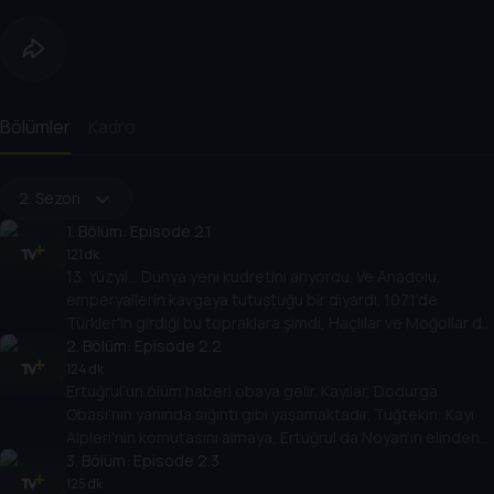
Bölümler
Kadro
2. Sezon
1
. Bölüm:
Episode 2.1
121 dk
13. Yüzyıl… Dünya yeni kudretini arıyordu. Ve Anadolu,
emperyallerin kavgaya tutuştuğu bir diyardı. 1071’de
Türkler'in girdiği bu topraklara şimdi, Haçlılar ve Moğollar da
ortak olmak istiyordu.
2
. Bölüm:
Episode 2.2
124 dk
Ertuğrul’un ölüm haberi obaya gelir. Kayılar, Dodurga
Obası'nın yanında sığıntı gibi yaşamaktadır. Tuğtekin, Kayı
Alpleri'nin komutasını almaya, Ertuğrul da Noyan’ın elinden
kurtulmaya çalışmaktadır.
3
. Bölüm:
Episode 2.3
125 dk