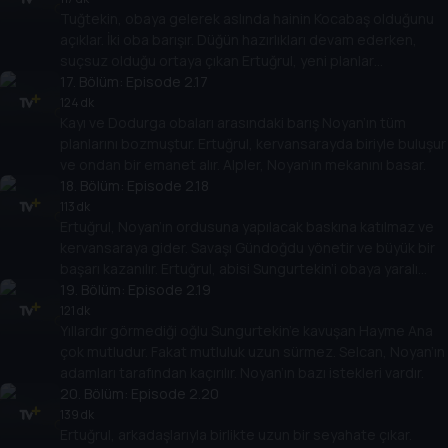
Tuğtekin, obaya gelerek aslında hainin Kocabaş olduğunu
açıklar. İki oba barışır. Düğün hazırlıkları devam ederken,
suçsuz olduğu ortaya çıkan Ertuğrul, yeni planlar
yapmaktadır.
17
. Bölüm:
Episode 2.17
124 dk
Kayı ve Dodurga obaları arasındaki barış Noyan’ın tüm
planlarını bozmuştur. Ertuğrul, kervansarayda biriyle buluşur
ve ondan bir emanet alır. Alpler, Noyan’ın mekanını basar.
18
. Bölüm:
Episode 2.18
113 dk
Ertuğrul, Noyan’ın ordusuna yapılacak baskına katılmaz ve
kervansaraya gider. Savaşı Gündoğdu yönetir ve büyük bir
başarı kazanılır. Ertuğrul, abisi Sungurtekin’i obaya yaralı
halde getirir.
19
. Bölüm:
Episode 2.19
121 dk
Yıllardır görmediği oğlu Sungurtekin’e kavuşan Hayme Ana
çok mutludur. Fakat mutluluk uzun sürmez. Selcan, Noyan’ın
adamları tarafından kaçırılır. Noyan’ın bazı istekleri vardır.
20
. Bölüm:
Episode 2.20
139 dk
Ertuğrul, arkadaşlarıyla birlikte uzun bir seyahate çıkar.