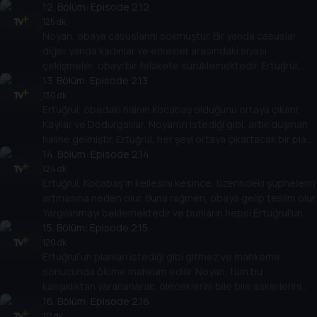
12
. Bölüm:
Episode 2.12
125 dk
Noyan, obaya casuslarını sokmuştur. Bir yanda casuslar,
diğer yanda kadınlar ve erkekler arasındaki siyasi
çekişmeler, obayı bir felakete sürüklemektedir. Ertuğrul,
tüm bunlarla mücadele eder.
13
. Bölüm:
Episode 2.13
130 dk
Ertuğrul, obadaki hainin Kocabaş olduğunu ortaya çıkarır.
Kayılar ve Dodurgalılar, Noyan’ın istediği gibi, artık düşman
haline gelmiştir. Ertuğrul, her şeyi ortaya çıkartacak bir plan
hazırlar.
14
. Bölüm:
Episode 2.14
124 dk
Ertuğrul, Kocabaş’ın kellesini kesince, üzerindeki şüphelerin
artmasına neden olur. Buna rağmen, obaya gelip teslim olur.
Yargılanmayı beklemektedir ve bunların hepsi Ertuğrul'un
planıdır.
15
. Bölüm:
Episode 2.15
120 dk
Ertuğrul’un planları istediği gibi gitmez ve mahkeme
sonucunda ölüme mahkum edilir. Noyan, tüm bu
karışıklıktan yararlanarak, öleceklerini bile bile askerlerini
obaya yollar.
16
. Bölüm:
Episode 2.16
117 dk