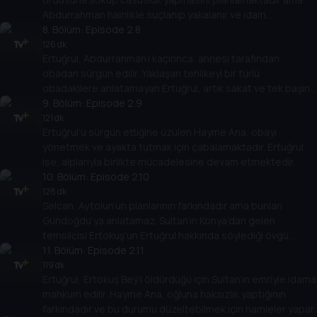
Abdurrahman hainlikle suçlanıp yakalanır ve idam
edilmesine karar verilir.
8
. Bölüm:
Episode 2.8
126 dk
Ertuğrul, Abdurrahman’ı kaçırınca, annesi tarafından
obadan sürgün edilir. Yaklaşan tehlikeyi bir türlü
obadakilere anlatamayan Ertuğrul, artık sakat ve tek başına
bir adamdır.
9
. Bölüm:
Episode 2.9
121 dk
Ertuğrul’u sürgün ettiğine üzülen Hayme Ana, obayı
yönetmek ve ayakta tutmak için çabalamaktadır. Ertuğrul
ise, alplarıyla birlikte mücadelesine devam etmektedir.
10
. Bölüm:
Episode 2.10
128 dk
Selcan, Aytolun’un planlarının farkındadır ama bunları
Gündoğdu’ya anlatamaz. Sultan’ın Konya’dan gelen
temsilcisi Ertokuş’un Ertuğrul hakkında söylediği övgü
sözleri ise Tuğtekin’i çok sinirlendirir.
11
. Bölüm:
Episode 2.11
119 dk
Ertuğrul, Ertokuş Bey’i öldürdüğü için Sultan’ın emriyle idama
mahkum edilir. Hayme Ana, oğluna haksızlık yaptığının
farkındadır ve bu durumu düzeltebilmek için hamleler yapar.