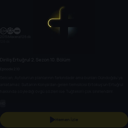
2015
|
Macera
|
128 dk
128 dk
Diriliş Ertuğrul
2. Sezon
10. Bölüm
Episode 2.10
Selcan, Aytolun’un planlarının farkındadır ama bunları Gündoğdu’ya
anlatamaz. Sultan’ın Konya’dan gelen temsilcisi Ertokuş’un Ertuğrul
hakkında söylediği övgü sözleri ise Tuğtekin’i çok sinirlendirir.
HD
Hemen İzle