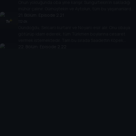
Onun yokluğunda oba yine karışır. Sungurtekin’in sakladığı
mühür çalınır. Gümüştekin ve Aytolun, tüm bu yaşananlardan
memnundur.
21
. Bölüm:
Episode 2.21
112 dk
Gündoğdu, Selcan’ı kurtarır ve Noyan’ı esir alır. Onu obaya
götürüp idam ederek, tüm Türkmen boylarına cesaret
vermek istemektedir. Tam bu sırada Saadettin Köpek
obaya gelir.
22
. Bölüm:
Episode 2.22
127 dk
İki devlet arasında yapılan anlaşma gereği Noyan’ın serbest
kalması devletle Kayı ve Dodurga obalarını karşı karşıya
getirmiştir. Oba beyleri Noyan’ın idam edilmesi gerektiğini
düşünürler.
23
. Bölüm:
Episode 2.23
130 dk
Deli Demir ve Sungurtekin, Noyan’ı öldürmek için peşine
düşerler. Deli Demir, Tangut tarafından şehit edilir.
Aksakallılar ise Ertuğrul’a yeni bir görev verirler.
24
. Bölüm:
Episode 2.24
119 dk
Ertuğrul, tüm şüphelerini Gümüştekin’in yüzüne söyleyince
obada tekrar gerilim başlar. Gümüştekin ve Aytolun, Korkut
Bey’i, Tuğtekin’in düğün gecesinde öldürmeye karar verirler.