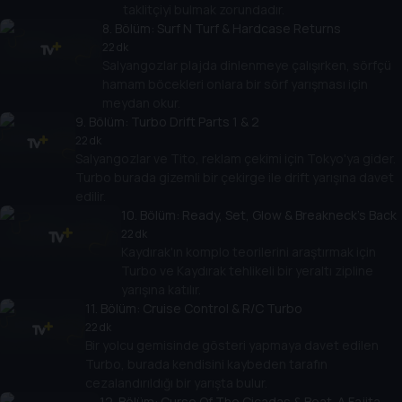
taklitçiyi bulmak zorundadır.
8
. Bölüm:
Surf N Turf & Hardcase Returns
22 dk
Salyangozlar plajda dinlenmeye çalışırken, sörfçü
hamam böcekleri onlara bir sörf yarışması için
meydan okur.
9
. Bölüm:
Turbo Drift Parts 1 & 2
22 dk
Salyangozlar ve Tito, reklam çekimi için Tokyo'ya gider.
Turbo burada gizemli bir çekirge ile drift yarışına davet
edilir.
10
. Bölüm:
Ready, Set, Glow & Breakneck's Back
22 dk
Kaydırak'ın komplo teorilerini araştırmak için
Turbo ve Kaydırak tehlikeli bir yeraltı zipline
yarışına katılır.
11
. Bölüm:
Cruise Control & R/C Turbo
22 dk
Bir yolcu gemisinde gösteri yapmaya davet edilen
Turbo, burada kendisini kaybeden tarafın
cezalandırıldığı bir yarışta bulur.
12
. Bölüm:
Curse Of The Cicadas & Beat-A Fajita