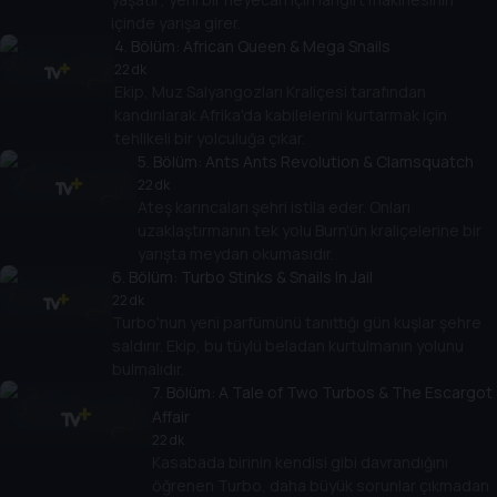
içinde yarışa girer.
4
. Bölüm:
African Queen & Mega Snails
22 dk
Ekip, Muz Salyangozları Kraliçesi tarafından
kandırılarak Afrika'da kabilelerini kurtarmak için
tehlikeli bir yolculuğa çıkar.
5
. Bölüm:
Ants Ants Revolution & Clamsquatch
22 dk
Ateş karıncaları şehri istila eder. Onları
uzaklaştırmanın tek yolu Burn'ün kraliçelerine bir
yarışta meydan okumasıdır.
6
. Bölüm:
Turbo Stinks & Snails In Jail
22 dk
Turbo'nun yeni parfümünü tanıttığı gün kuşlar şehre
saldırır. Ekip, bu tüylü beladan kurtulmanın yolunu
bulmalıdır.
7
. Bölüm:
A Tale of Two Turbos & The Escargot
Affair
22 dk
Kasabada birinin kendisi gibi davrandığını
öğrenen Turbo, daha büyük sorunlar çıkmadan