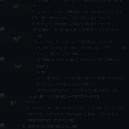
22 dk
Salyangozlar yanlışlıkla kış uykusundaki ağustos
böceklerini uyandırır; böcekler yiyecekleri
bitirmeye başlayınca ekip radikal önlemler alır.
13
. Bölüm:
Karmageddon & Chet Gets Burned
22 dk
Turbo, inşaat nedeniyle kapalı olan boş bir
otoyolda yarışmak için can atar ancak önce ekibin
istediği iyilikleri yapmalıdır.
14
. Bölüm:
Gypsy Moth Prophecies & Skidzo-
Brainia
22 dk
Falcı bir güve, Kamçı için felaket öngörür. Kamçı
şüpheci olsa da, ekip kehanetin
gerçekleşmemesi için onu korumaya çalışır.
15
. Bölüm:
No Can Do & Adopt-A-Toad
22 dk
Kasabaya dev bir domates suyu kutusu düştüğünde
Chet onu açmaya kafayı takar. Turbo, Chet'in bu
takıntısından endişelenir.
16
. Bölüm:
Buster Move & Gills