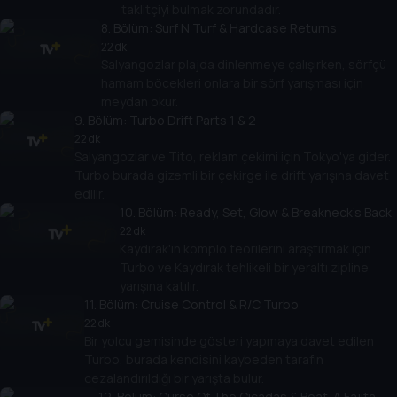
taklitçiyi bulmak zorundadır.
8
. Bölüm:
Surf N Turf & Hardcase Returns
22 dk
Salyangozlar plajda dinlenmeye çalışırken, sörfçü
hamam böcekleri onlara bir sörf yarışması için
meydan okur.
9
. Bölüm:
Turbo Drift Parts 1 & 2
22 dk
Salyangozlar ve Tito, reklam çekimi için Tokyo'ya gider.
Turbo burada gizemli bir çekirge ile drift yarışına davet
edilir.
10
. Bölüm:
Ready, Set, Glow & Breakneck's Back
22 dk
Kaydırak'ın komplo teorilerini araştırmak için
Turbo ve Kaydırak tehlikeli bir yeraltı zipline
yarışına katılır.
11
. Bölüm:
Cruise Control & R/C Turbo
22 dk
Bir yolcu gemisinde gösteri yapmaya davet edilen
Turbo, burada kendisini kaybeden tarafın
cezalandırıldığı bir yarışta bulur.
12
. Bölüm:
Curse Of The Cicadas & Beat-A Fajita