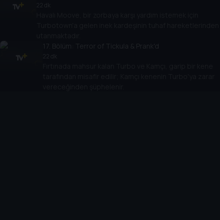
22 dk
Havalı Moove, bir zorbaya karşı yardım istemek için
Turbotown'a gelen inek kardeşinin tuhaf hareketlerinden
utanmaktadır.
17
. Bölüm:
Terror of Tickula & Prank'd
22 dk
Fırtınada mahsur kalan Turbo ve Kamçı, garip bir kene
tarafından misafir edilir; Kamçı kenenin Turbo'ya zarar
vereceğinden şüphelenir.
18
. Bölüm:
Over Shadowed & Beware the
Chickipede
22 dk
Turbo kazara Beyaz Gölge'nin hayalindeki
numarayı yapınca, Gölge yarışı bırakır. Turbo onu
piste geri döndürmek zorundadır.
19
. Bölüm:
Mall is Well & Taco Tank
22 dk
AVM'de Chet'e doğum günü hediyesi almaya çalışan
Turbo, kendini evcil hayvan dükkanındaki hayvanlara
karşı bir yarışta bulur.
20
. Bölüm:
Zoo Lander & Balloonatics