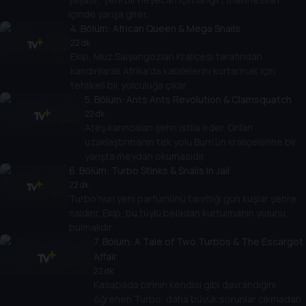
içinde yarışa girer.
4
. Bölüm:
African Queen & Mega Snails
22 dk
Ekip, Muz Salyangozları Kraliçesi tarafından
kandırılarak Afrika'da kabilelerini kurtarmak için
tehlikeli bir yolculuğa çıkar.
5
. Bölüm:
Ants Ants Revolution & Clamsquatch
22 dk
Ateş karıncaları şehri istila eder. Onları
uzaklaştırmanın tek yolu Burn'ün kraliçelerine bir
yarışta meydan okumasıdır.
6
. Bölüm:
Turbo Stinks & Snails In Jail
22 dk
Turbo'nun yeni parfümünü tanıttığı gün kuşlar şehre
saldırır. Ekip, bu tüylü beladan kurtulmanın yolunu
bulmalıdır.
7
. Bölüm:
A Tale of Two Turbos & The Escargot
Affair
22 dk
Kasabada birinin kendisi gibi davrandığını
öğrenen Turbo, daha büyük sorunlar çıkmadan