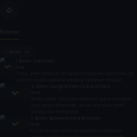
Bölümler
1. Sezon
1
. Bölüm:
Crazy Fast
22 dk
Turbo, şehri tehditkar bir kaplan böceğinden kurtarmak için
çılgın bir engelli parkurda yarışarak kahraman olmalıdır.
2
. Bölüm:
Dungball Derby & Ace of Race
22 dk
Beyaz Gölge, idolü olan atletik bir gübre böceğine
karşı spora davet edilir; ancak ekip maçın şikeli
olduğundan endişelenir.
3
. Bölüm:
Bumperdome & Broaches
22 dk
Küçük bir kaza Chet'e ilk adrenalin patlamasını
yaşatır; yeni bir heyecan için langırt makinesinin