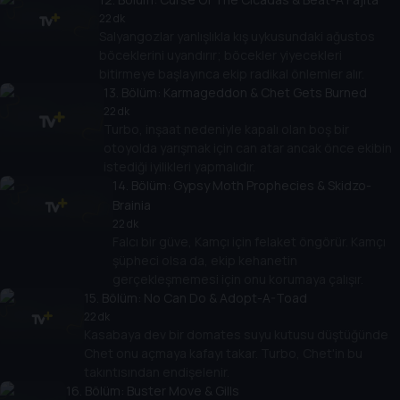
22 dk
Salyangozlar yanlışlıkla kış uykusundaki ağustos
böceklerini uyandırır; böcekler yiyecekleri
bitirmeye başlayınca ekip radikal önlemler alır.
13
. Bölüm:
Karmageddon & Chet Gets Burned
22 dk
Turbo, inşaat nedeniyle kapalı olan boş bir
otoyolda yarışmak için can atar ancak önce ekibin
istediği iyilikleri yapmalıdır.
14
. Bölüm:
Gypsy Moth Prophecies & Skidzo-
Brainia
22 dk
Falcı bir güve, Kamçı için felaket öngörür. Kamçı
şüpheci olsa da, ekip kehanetin
gerçekleşmemesi için onu korumaya çalışır.
15
. Bölüm:
No Can Do & Adopt-A-Toad
22 dk
Kasabaya dev bir domates suyu kutusu düştüğünde
Chet onu açmaya kafayı takar. Turbo, Chet'in bu
takıntısından endişelenir.
16
. Bölüm:
Buster Move & Gills