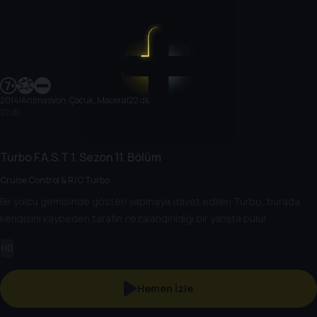
2014
|
Animasyon, Çocuk, Macera
|
22 dk
22 dk
Turbo F.A.S.T
1. Sezon
11. Bölüm
Cruise Control & R/C Turbo
Bir yolcu gemisinde gösteri yapmaya davet edilen Turbo, burada
kendisini kaybeden tarafın cezalandırıldığı bir yarışta bulur.
HD
Hemen İzle