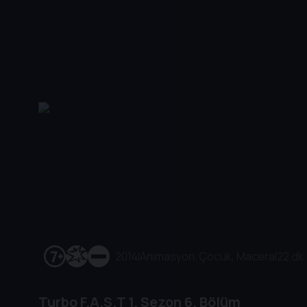
2014
|
Animasyon, Çocuk, Macera
|
22 dk
Turbo F.A.S.T
1. Sezon
6. Bölüm