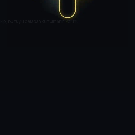
 Ekip, bu tüylü beladan kurtulmanın yolunu