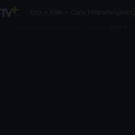
Dizi
Film
Canlı TV
Spor
Belgesel
Ç
Anasayfa
/
Çocuk
/
Turbo F.A.S.T.
/
Sezon 1
/
Bölüm 6