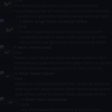
22 dk
Phoebe hoşlandığı çocuk ve onun küçük kardeşiyle
buluşmaları için Billy ve Nora'yı parka götürür ama Max ufak
çocukları eve götürünce, Nora'nın bebeği yerine gerçek bir
bebeği alırlar.
2
. Bölüm:
Amigo Takımı ve Mevcut Tehlike
22 dk
Phoebe hoşlandığı çocuk ve onun küçük kardeşiyle
buluşmaları için Billy ve Nora'yı parka götürür ama Max
ufak çocukları eve götürünce, Nora'nın bebeği yerine
3
. Bölüm:
gerçek bir bebeği alırlar.
Yıldırım-Mobil
22 dk
Phoebe süper kahraman eğitimine devam edebilsin diye
Hank Metroburg'dan Yıldırım-Mobil'i getirir. İzinsiz bir gezinti
için dört çocuk arabaya gizlice binince, Hank onları hiç
unutamayacakları bir gezintiye çıkarır.
4
. Bölüm:
Sanat Değişimi
22 dk
Phoebe bir sanat projesinde Billy'den yardım alır ama onun
eseri müzeden aldığını öğrenir. Kimse fark etmeden gizlice
girip yerine koymak için Max'la birlikte çalışmaları gerekir.
5
. Bölüm:
Max'ın Dalkavukları
22 dk
Max dalkavukları olmak üzere bir grup birinci sınıf