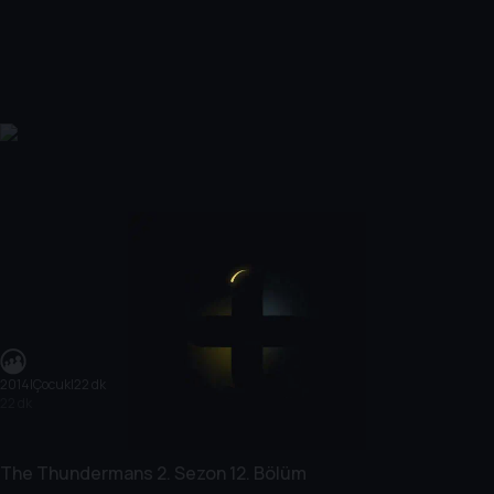
2014
|
Çocuk
|
22 dk
22 dk
The Thundermans
2. Sezon
12. Bölüm