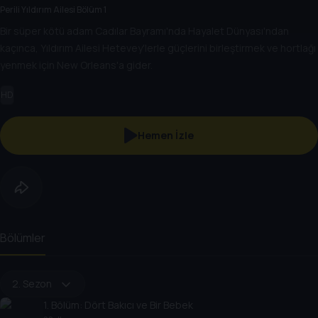
Perili Yıldırım Ailesi Bölüm 1
Bir süper kötü adam Cadılar Bayramı'nda Hayalet Dünyası'ndan
kaçınca, Yıldırım Ailesi Hetevey'lerle güçlerini birleştirmek ve hortlağı
yenmek için New Orleans'a gider.
HD
Hemen İzle
Bölümler
2. Sezon
1
. Bölüm:
Dört Bakıcı ve Bir Bebek