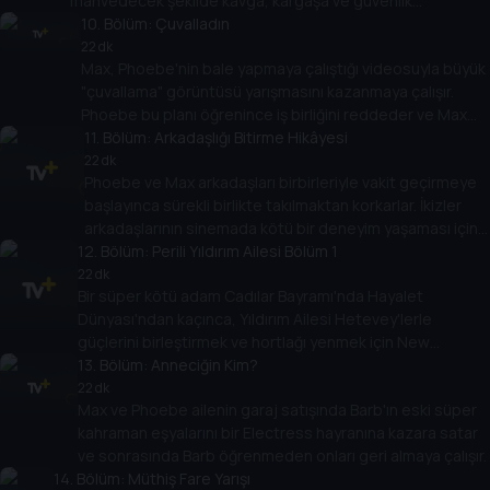
mahvedecek şekilde kavga, kargaşa ve güvenlik
görevlisiyle tartışmaya dönüşür.
10
. Bölüm:
Çuvalladın
22 dk
Max, Phoebe'nin bale yapmaya çalıştığı videosuyla büyük
"çuvallama" görüntüsü yarışmasını kazanmaya çalışır.
Phoebe bu planı öğrenince iş birliğini reddeder ve Max
ihtiyaç duyduğu görüntüyü almak için çaresiz önlemlere
11
. Bölüm:
Arkadaşlığı Bitirme Hikâyesi
başvurur.
22 dk
Phoebe ve Max arkadaşları birbirleriyle vakit geçirmeye
başlayınca sürekli birlikte takılmaktan korkarlar. İkizler
arkadaşlarının sinemada kötü bir deneyim yaşaması için
12
işe koyulurlar.
. Bölüm:
Perili Yıldırım Ailesi Bölüm 1
22 dk
Bir süper kötü adam Cadılar Bayramı'nda Hayalet
Dünyası'ndan kaçınca, Yıldırım Ailesi Hetevey'lerle
güçlerini birleştirmek ve hortlağı yenmek için New
Orleans'a gider.
13
. Bölüm:
Anneciğin Kim?
22 dk
Max ve Phoebe ailenin garaj satışında Barb'ın eski süper
kahraman eşyalarını bir Electress hayranına kazara satar
ve sonrasında Barb öğrenmeden onları geri almaya çalışır.
14
. Bölüm:
Müthiş Fare Yarışı