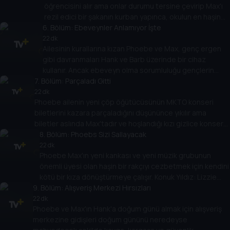
öğrencisini alır ama onlar durumu tersine çevirip Max'ı
rezil edici bir şakanın kurban yapınca, okulun en haşin
6
çocuğu konumunu geri almanın planlarını yapar.
. Bölüm:
Ebeveynler Anlamıyor İşte
22 dk
Ailesinin kurallarına kızan Phoebe ve Max, genç ergen
gibi davranmaları Hank ve Barb üzerinde bir cihaz
kullanır. Ancak ebeveyn olma sorumluluğu gençlerin
7
. Bölüm:
yaptıkları bu işe pişman olmalarını sağlar.
Parçaladı Gitti
22 dk
Phoebe ailenin yeni çöp öğütücüsünün MKTO konseri
biletlerini kazara parçaladığını düşününce yıkılır ama
biletler aslında Max'tadır ve hoşlandığı kızı gizlice konsere
götürmeyi planlıyordur. Konuk Yıldızlar: Sydney Park, MKTO.
8
. Bölüm:
Phoebs Sizi Sallayacak
22 dk
Phoebe Max'ın yeni kankası ve yeni müzik grubunun
önemli üyesi olan haşin bir rakçıyı cezbetmek için kendini
kötü bir kıza dönüştürmeye çalışır. Konuk Yıldız: Lizzie
9
. Bölüm:
Green.
Alışveriş Merkezi Hırsızları
22 dk
Phoebe ve Max'ın Hank'a doğum günü almak için alışveriş
merkezine gidişleri doğum gününü neredeyse