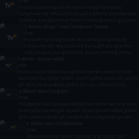
22 dk
Phoebe hoşlandığı çocuk ve onun küçük kardeşiyle
buluşmaları için Billy ve Nora'yı parka götürür ama Max ufak
çocukları eve götürünce, Nora'nın bebeği yerine gerçek bir
bebeği alırlar.
2
. Bölüm:
Amigo Takımı ve Mevcut Tehlike
22 dk
Phoebe hoşlandığı çocuk ve onun küçük kardeşiyle
buluşmaları için Billy ve Nora'yı parka götürür ama Max
ufak çocukları eve götürünce, Nora'nın bebeği yerine
3
. Bölüm:
gerçek bir bebeği alırlar.
Yıldırım-Mobil
22 dk
Phoebe süper kahraman eğitimine devam edebilsin diye
Hank Metroburg'dan Yıldırım-Mobil'i getirir. İzinsiz bir gezinti
için dört çocuk arabaya gizlice binince, Hank onları hiç
unutamayacakları bir gezintiye çıkarır.
4
. Bölüm:
Sanat Değişimi
22 dk
Phoebe bir sanat projesinde Billy'den yardım alır ama onun
eseri müzeden aldığını öğrenir. Kimse fark etmeden gizlice
girip yerine koymak için Max'la birlikte çalışmaları gerekir.
5
. Bölüm:
Max'ın Dalkavukları
22 dk
Max dalkavukları olmak üzere bir grup birinci sınıf