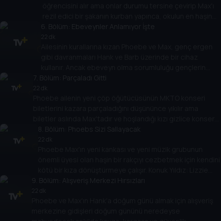
öğrencisini alır ama onlar durumu tersine çevirip Max'ı
rezil edici bir şakanın kurban yapınca, okulun en haşin
6
çocuğu konumunu geri almanın planlarını yapar.
. Bölüm:
Ebeveynler Anlamıyor İşte
22 dk
Ailesinin kurallarına kızan Phoebe ve Max, genç ergen
gibi davranmaları Hank ve Barb üzerinde bir cihaz
kullanır. Ancak ebeveyn olma sorumluluğu gençlerin
7
. Bölüm:
yaptıkları bu işe pişman olmalarını sağlar.
Parçaladı Gitti
22 dk
Phoebe ailenin yeni çöp öğütücüsünün MKTO konseri
biletlerini kazara parçaladığını düşününce yıkılır ama
biletler aslında Max'tadır ve hoşlandığı kızı gizlice konsere
götürmeyi planlıyordur. Konuk Yıldızlar: Sydney Park, MKTO.
8
. Bölüm:
Phoebs Sizi Sallayacak
22 dk
Phoebe Max'ın yeni kankası ve yeni müzik grubunun
önemli üyesi olan haşin bir rakçıyı cezbetmek için kendini
kötü bir kıza dönüştürmeye çalışır. Konuk Yıldız: Lizzie
9
. Bölüm:
Green.
Alışveriş Merkezi Hırsızları
22 dk
Phoebe ve Max'ın Hank'a doğum günü almak için alışveriş
merkezine gidişleri doğum gününü neredeyse