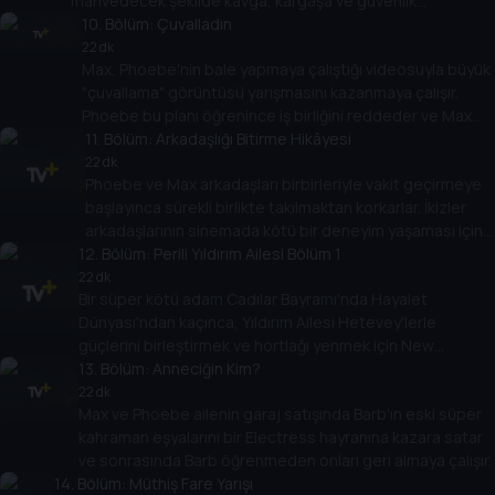
mahvedecek şekilde kavga, kargaşa ve güvenlik
görevlisiyle tartışmaya dönüşür.
10
. Bölüm:
Çuvalladın
22 dk
Max, Phoebe'nin bale yapmaya çalıştığı videosuyla büyük
"çuvallama" görüntüsü yarışmasını kazanmaya çalışır.
Phoebe bu planı öğrenince iş birliğini reddeder ve Max
ihtiyaç duyduğu görüntüyü almak için çaresiz önlemlere
11
. Bölüm:
Arkadaşlığı Bitirme Hikâyesi
başvurur.
22 dk
Phoebe ve Max arkadaşları birbirleriyle vakit geçirmeye
başlayınca sürekli birlikte takılmaktan korkarlar. İkizler
arkadaşlarının sinemada kötü bir deneyim yaşaması için
12
işe koyulurlar.
. Bölüm:
Perili Yıldırım Ailesi Bölüm 1
22 dk
Bir süper kötü adam Cadılar Bayramı'nda Hayalet
Dünyası'ndan kaçınca, Yıldırım Ailesi Hetevey'lerle
güçlerini birleştirmek ve hortlağı yenmek için New
Orleans'a gider.
13
. Bölüm:
Anneciğin Kim?
22 dk
Max ve Phoebe ailenin garaj satışında Barb'ın eski süper
kahraman eşyalarını bir Electress hayranına kazara satar
ve sonrasında Barb öğrenmeden onları geri almaya çalışır.
14
. Bölüm:
Müthiş Fare Yarışı