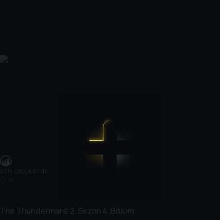
2014
|
Çocuk
|
22 dk
22 dk
The Thundermans
2. Sezon
4. Bölüm