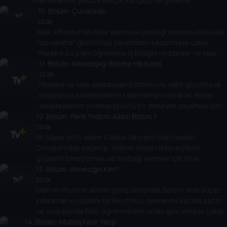
mahvedecek şekilde kavga, kargaşa ve güvenlik
görevlisiyle tartışmaya dönüşür.
10
. Bölüm:
Çuvalladın
22 dk
Max, Phoebe'nin bale yapmaya çalıştığı videosuyla büyük
"çuvallama" görüntüsü yarışmasını kazanmaya çalışır.
Phoebe bu planı öğrenince iş birliğini reddeder ve Max
ihtiyaç duyduğu görüntüyü almak için çaresiz önlemlere
11
. Bölüm:
Arkadaşlığı Bitirme Hikâyesi
başvurur.
22 dk
Phoebe ve Max arkadaşları birbirleriyle vakit geçirmeye
başlayınca sürekli birlikte takılmaktan korkarlar. İkizler
arkadaşlarının sinemada kötü bir deneyim yaşaması için
12
işe koyulurlar.
. Bölüm:
Perili Yıldırım Ailesi Bölüm 1
22 dk
Bir süper kötü adam Cadılar Bayramı'nda Hayalet
Dünyası'ndan kaçınca, Yıldırım Ailesi Hetevey'lerle
güçlerini birleştirmek ve hortlağı yenmek için New
Orleans'a gider.
13
. Bölüm:
Anneciğin Kim?
22 dk
Max ve Phoebe ailenin garaj satışında Barb'ın eski süper
kahraman eşyalarını bir Electress hayranına kazara satar
ve sonrasında Barb öğrenmeden onları geri almaya çalışır.
14
. Bölüm:
Müthiş Fare Yarışı