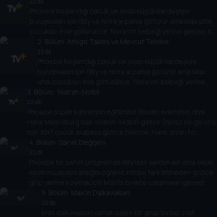
22 dk
Phoebe hoşlandığı çocuk ve onun küçük kardeşiyle
buluşmaları için Billy ve Nora'yı parka götürür ama Max ufak
çocukları eve götürünce, Nora'nın bebeği yerine gerçek bir
bebeği alırlar.
2
. Bölüm:
Amigo Takımı ve Mevcut Tehlike
22 dk
Phoebe hoşlandığı çocuk ve onun küçük kardeşiyle
buluşmaları için Billy ve Nora'yı parka götürür ama Max
ufak çocukları eve götürünce, Nora'nın bebeği yerine
3
. Bölüm:
gerçek bir bebeği alırlar.
Yıldırım-Mobil
22 dk
Phoebe süper kahraman eğitimine devam edebilsin diye
Hank Metroburg'dan Yıldırım-Mobil'i getirir. İzinsiz bir gezinti
için dört çocuk arabaya gizlice binince, Hank onları hiç
unutamayacakları bir gezintiye çıkarır.
4
. Bölüm:
Sanat Değişimi
22 dk
Phoebe bir sanat projesinde Billy'den yardım alır ama onun
eseri müzeden aldığını öğrenir. Kimse fark etmeden gizlice
girip yerine koymak için Max'la birlikte çalışmaları gerekir.
5
. Bölüm:
Max'ın Dalkavukları
22 dk
Max dalkavukları olmak üzere bir grup birinci sınıf