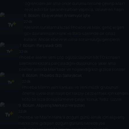
öğrencisini alır ama onlar durumu tersine çevirip Max'ı
rezil edici bir şakanın kurban yapınca, okulun en haşin
6
çocuğu konumunu geri almanın planlarını yapar.
. Bölüm:
Ebeveynler Anlamıyor İşte
22 dk
Ailesinin kurallarına kızan Phoebe ve Max, genç ergen
gibi davranmaları Hank ve Barb üzerinde bir cihaz
kullanır. Ancak ebeveyn olma sorumluluğu gençlerin
7
. Bölüm:
yaptıkları bu işe pişman olmalarını sağlar.
Parçaladı Gitti
22 dk
Phoebe ailenin yeni çöp öğütücüsünün MKTO konseri
biletlerini kazara parçaladığını düşününce yıkılır ama
biletler aslında Max'tadır ve hoşlandığı kızı gizlice konsere
götürmeyi planlıyordur. Konuk Yıldızlar: Sydney Park, MKTO.
8
. Bölüm:
Phoebs Sizi Sallayacak
22 dk
Phoebe Max'ın yeni kankası ve yeni müzik grubunun
önemli üyesi olan haşin bir rakçıyı cezbetmek için kendini
kötü bir kıza dönüştürmeye çalışır. Konuk Yıldız: Lizzie
9
. Bölüm:
Green.
Alışveriş Merkezi Hırsızları
22 dk
Phoebe ve Max'ın Hank'a doğum günü almak için alışveriş
merkezine gidişleri doğum gününü neredeyse