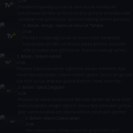
22 dk
Phoebe hoşlandığı çocuk ve onun küçük kardeşiyle
buluşmaları için Billy ve Nora'yı parka götürür ama Max ufak
çocukları eve götürünce, Nora'nın bebeği yerine gerçek bir
bebeği alırlar.
2
. Bölüm:
Amigo Takımı ve Mevcut Tehlike
22 dk
Phoebe hoşlandığı çocuk ve onun küçük kardeşiyle
buluşmaları için Billy ve Nora'yı parka götürür ama Max
ufak çocukları eve götürünce, Nora'nın bebeği yerine
3
. Bölüm:
gerçek bir bebeği alırlar.
Yıldırım-Mobil
22 dk
Phoebe süper kahraman eğitimine devam edebilsin diye
Hank Metroburg'dan Yıldırım-Mobil'i getirir. İzinsiz bir gezinti
için dört çocuk arabaya gizlice binince, Hank onları hiç
unutamayacakları bir gezintiye çıkarır.
4
. Bölüm:
Sanat Değişimi
22 dk
Phoebe bir sanat projesinde Billy'den yardım alır ama onun
eseri müzeden aldığını öğrenir. Kimse fark etmeden gizlice
girip yerine koymak için Max'la birlikte çalışmaları gerekir.
5
. Bölüm:
Max'ın Dalkavukları
22 dk
Max dalkavukları olmak üzere bir grup birinci sınıf