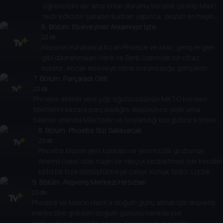
öğrencisini alır ama onlar durumu tersine çevirip Max'ı
rezil edici bir şakanın kurban yapınca, okulun en haşin
6
çocuğu konumunu geri almanın planlarını yapar.
. Bölüm:
Ebeveynler Anlamıyor İşte
22 dk
Ailesinin kurallarına kızan Phoebe ve Max, genç ergen
gibi davranmaları Hank ve Barb üzerinde bir cihaz
kullanır. Ancak ebeveyn olma sorumluluğu gençlerin
7
. Bölüm:
yaptıkları bu işe pişman olmalarını sağlar.
Parçaladı Gitti
22 dk
Phoebe ailenin yeni çöp öğütücüsünün MKTO konseri
biletlerini kazara parçaladığını düşününce yıkılır ama
biletler aslında Max'tadır ve hoşlandığı kızı gizlice konsere
götürmeyi planlıyordur. Konuk Yıldızlar: Sydney Park, MKTO.
8
. Bölüm:
Phoebs Sizi Sallayacak
22 dk
Phoebe Max'ın yeni kankası ve yeni müzik grubunun
önemli üyesi olan haşin bir rakçıyı cezbetmek için kendini
kötü bir kıza dönüştürmeye çalışır. Konuk Yıldız: Lizzie
9
. Bölüm:
Green.
Alışveriş Merkezi Hırsızları
22 dk
Phoebe ve Max'ın Hank'a doğum günü almak için alışveriş
merkezine gidişleri doğum gününü neredeyse