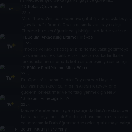
mahvedecek şekilde kavga, kargaşa ve güvenlik
görevlisiyle tartışmaya dönüşür.
10
. Bölüm:
Çuvalladın
22 dk
Max, Phoebe'nin bale yapmaya çalıştığı videosuyla büyük
"çuvallama" görüntüsü yarışmasını kazanmaya çalışır.
Phoebe bu planı öğrenince iş birliğini reddeder ve Max
ihtiyaç duyduğu görüntüyü almak için çaresiz önlemlere
11
. Bölüm:
Arkadaşlığı Bitirme Hikâyesi
başvurur.
22 dk
Phoebe ve Max arkadaşları birbirleriyle vakit geçirmeye
başlayınca sürekli birlikte takılmaktan korkarlar. İkizler
arkadaşlarının sinemada kötü bir deneyim yaşaması için
12
işe koyulurlar.
. Bölüm:
Perili Yıldırım Ailesi Bölüm 1
22 dk
Bir süper kötü adam Cadılar Bayramı'nda Hayalet
Dünyası'ndan kaçınca, Yıldırım Ailesi Hetevey'lerle
güçlerini birleştirmek ve hortlağı yenmek için New
Orleans'a gider.
13
. Bölüm:
Anneciğin Kim?
22 dk
Max ve Phoebe ailenin garaj satışında Barb'ın eski süper
kahraman eşyalarını bir Electress hayranına kazara satar
ve sonrasında Barb öğrenmeden onları geri almaya çalışır.
14
. Bölüm:
Müthiş Fare Yarışı