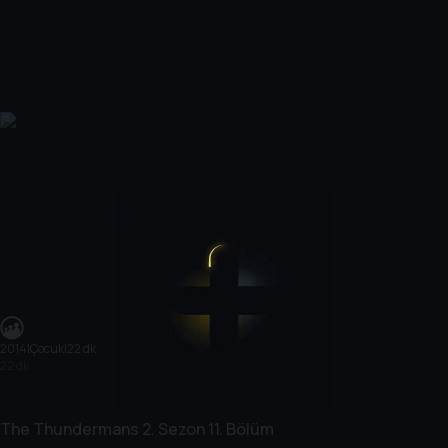
2014
|
Çocuk
|
22 dk
22 dk
The Thundermans
2. Sezon
11. Bölüm