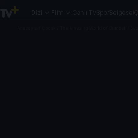
Dizi
Film
Canlı TV
Spor
Belgesel
Ç
Anasayfa
/
Çocuk
/
The Amazing World of Gumball
/
Sez