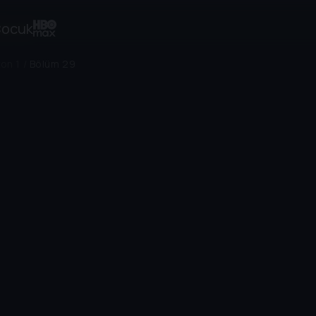
ocuk
on 1
/
Bölüm 29