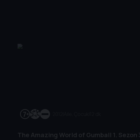
2012
|
Aile, Çocuk
|
12 dk
The Amazing World of Gumball
1. Sezon