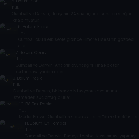
5
. Bölüm:
Son
11 dk
Gumball ve Darwin, dünyanın 24 saat içinde sona ereceğine
ikna olmuştur.
6
. Bölüm:
Elbise
11 dk
Gumball okula elbiseyle gidince Elmore Lisesi'nin gözdesi
olur.
7
. Bölüm:
Görev
11 dk
Gumball ve Darwin, Anais'in oyuncağını Tina Rex'ten
kurtarmaya yardım eder.
8
. Bölüm:
Kaşık
11 dk
Gumball ve Darwin, bir benzin istasyonu soygununa
istemeden suç ortağı olurlar.
10
. Bölüm:
Resim
11 dk
Müdür Brown, Gumball'un sorunlu ailesini ''düzeltmek'' ister.
11
. Bölüm:
En Tembel
11 dk
Gumball ve Darwin, Babaya tembellik yarışması yapmayı