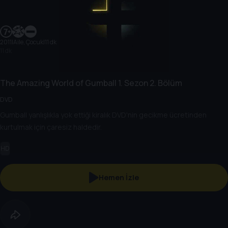
2011
|
Aile, Çocuk
|
11 dk
11 dk
The Amazing World of Gumball
1. Sezon
2. Bölüm
DVD
Gumball yanlışlıkla yok ettiği kiralık DVD'nin gecikme ücretinden
kurtulmak için çaresiz haldedir.
HD
Hemen İzle