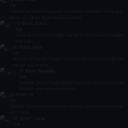
11 dk
Gumball ve Darwin bilgisayar oyunlarına ödedikleri ücreti geri
almak için uğraşır fakat başarısız olurlar.
19
. Bölüm:
Robot
11 dk
Gumball, Bobert'ın kimliğini alıp yerine geçmeyi planladığını
fark eder.
20
. Bölüm:
Piknik
9 dk
Gumball ve Darwin, Felaket Ormanı'ndaki bir okul pikniğinden
zar zor sağ kurtulur.
21
. Bölüm:
Budalalar
10 dk
Gumball, gözleri bağlı yapılan saçma bir yarış sonucunda
Babasını geri kazanmaya çalışır.
22
. Bölüm:
Sır
11 dk
Gumball, Darwin'in sırrını tahmin etmeye çalışırken neredeyse
aklını kaçırır.
23
. Bölüm:
Çorap
11 dk