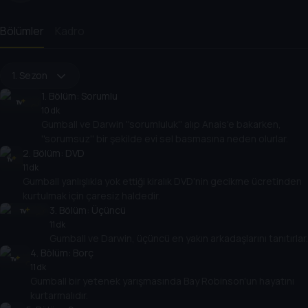
Bölümler
Kadro
1. Sezon
1
. Bölüm:
Sorumlu
10 dk
Gumball ve Darwin ''sorumluluk'' alıp Anais'e bakarken,
''sorumsuz'' bir şekilde evi sel basmasına neden olurlar.
2
. Bölüm:
DVD
11 dk
Gumball yanlışlıkla yok ettiği kiralık DVD'nin gecikme ücretinden
kurtulmak için çaresiz haldedir.
3
. Bölüm:
Üçüncü
11 dk
Gumball ve Darwin, üçüncü en yakın arkadaşlarını tanıtırlar.
4
. Bölüm:
Borç
11 dk
Gumball bir yetenek yarışmasında Bay Robinson'un hayatını
kurtarmalıdır.