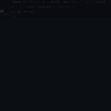
Gumball ve Darwin, rehber öğretmeni tarafından dürüstlük
konusunda kafa karıştırıcı dersler alırlar.
24
. Bölüm:
Dahi
11 dk
Darwin dahiler için bir devlet enstitüsüne gönderilir. Evet,
gerçekten.
25
. Bölüm:
Afacan Peri
11 dk
Gumball ve Darwin, Bay Robinson'a bir ev verir ve
evliliğini kurtarır.
26
. Bölüm:
Bıyık
9 dk
Gumball ve Darwin'in dileği, aniden yetişkin erkeklere
dönüştüklerinde gerçek olur.
28
. Bölüm:
Kulüp
11 dk
Gumball Reddedilenler Kulübü'nü reddedince, reddedilenler
intikamlarını alır.
29
. Bölüm:
Değnek
11 dk
Gumball ve Darwin, babanın sihire yeniden inanmasını
sağlar.