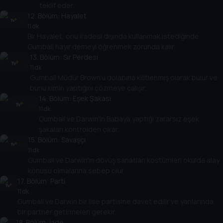
teklif eder.
12
. Bölüm:
Hayalet
11 dk
Bir Hayalet, onu iradesi dışında kullanmak istediğinde
Gumball hayır demeyi öğrenmek zorunda kalır.
13
. Bölüm:
Sır Perdesi
11 dk
Gumball Müdür Brown'u dolabına kilitlenmiş olarak bulur ve
bunu kimin yaptığını çözmeye çalışır.
14
. Bölüm:
Eşek Şakası
11 dk
Gumball ve Darwin'in Babaya yaptığı zararsız eşek
şakaları kontrolden çıkar.
15
. Bölüm:
Savaşçı
11 dk
Gumball ve Darwin'in dövüş sanatları kostümleri okulda alay
konusu olmalarına sebep olur.
17
. Bölüm:
Parti
11 dk
Gumball ve Darwin bir lise partisine davet edilir ve yanlarında
bir partner getirmeleri gerekir.
18
. Bölüm:
İade