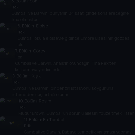
5
. Bölüm:
Son
11 dk
Gumball ve Darwin, dünyanın 24 saat içinde sona ereceğine
ikna olmuştur.
6
. Bölüm:
Elbise
11 dk
Gumball okula elbiseyle gidince Elmore Lisesi'nin gözdesi
olur.
7
. Bölüm:
Görev
11 dk
Gumball ve Darwin, Anais'in oyuncağını Tina Rex'ten
kurtarmaya yardım eder.
8
. Bölüm:
Kaşık
11 dk
Gumball ve Darwin, bir benzin istasyonu soygununa
istemeden suç ortağı olurlar.
10
. Bölüm:
Resim
11 dk
Müdür Brown, Gumball'un sorunlu ailesini ''düzeltmek'' ister.
11
. Bölüm:
En Tembel
11 dk
Gumball ve Darwin, Babaya tembellik yarışması yapmayı