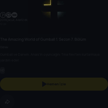
2011
|
Çocuk, Aile
|
12 dk
12 dk
The Amazing World of Gumball
1. Sezon
7. Bölüm
Görev
Gumball ve Darwin, Anais'in oyuncağını Tina Rex'ten kurtarmaya
yardım eder.
HD
Hemen İzle