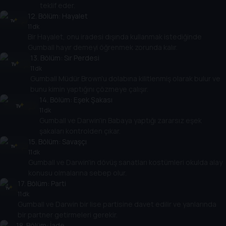
teklif eder.
12
. Bölüm:
Hayalet
11 dk
Bir Hayalet, onu iradesi dışında kullanmak istediğinde
Gumball hayır demeyi öğrenmek zorunda kalır.
13
. Bölüm:
Sır Perdesi
11 dk
Gumball Müdür Brown'u dolabına kilitlenmiş olarak bulur ve
bunu kimin yaptığını çözmeye çalışır.
14
. Bölüm:
Eşek Şakası
11 dk
Gumball ve Darwin'in Babaya yaptığı zararsız eşek
şakaları kontrolden çıkar.
15
. Bölüm:
Savaşçı
11 dk
Gumball ve Darwin'in dövüş sanatları kostümleri okulda alay
konusu olmalarına sebep olur.
17
. Bölüm:
Parti
11 dk
Gumball ve Darwin bir lise partisine davet edilir ve yanlarında
bir partner getirmeleri gerekir.
18
. Bölüm:
İade