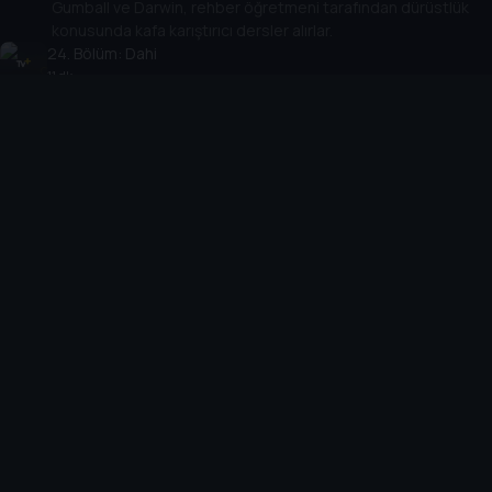
Gumball ve Darwin, rehber öğretmeni tarafından dürüstlük
konusunda kafa karıştırıcı dersler alırlar.
24
. Bölüm:
Dahi
11 dk
Darwin dahiler için bir devlet enstitüsüne gönderilir. Evet,
gerçekten.
25
. Bölüm:
Afacan Peri
11 dk
Gumball ve Darwin, Bay Robinson'a bir ev verir ve
evliliğini kurtarır.
26
. Bölüm:
Bıyık
9 dk
Gumball ve Darwin'in dileği, aniden yetişkin erkeklere
dönüştüklerinde gerçek olur.
28
. Bölüm:
Kulüp
11 dk
Gumball Reddedilenler Kulübü'nü reddedince, reddedilenler
intikamlarını alır.
29
. Bölüm:
Değnek
11 dk
Gumball ve Darwin, babanın sihire yeniden inanmasını
sağlar.