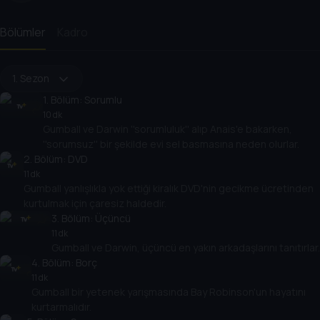
Bölümler
Kadro
1. Sezon
1
. Bölüm:
Sorumlu
10 dk
Gumball ve Darwin ''sorumluluk'' alıp Anais'e bakarken,
''sorumsuz'' bir şekilde evi sel basmasına neden olurlar.
2
. Bölüm:
DVD
11 dk
Gumball yanlışlıkla yok ettiği kiralık DVD'nin gecikme ücretinden
kurtulmak için çaresiz haldedir.
3
. Bölüm:
Üçüncü
11 dk
Gumball ve Darwin, üçüncü en yakın arkadaşlarını tanıtırlar.
4
. Bölüm:
Borç
11 dk
Gumball bir yetenek yarışmasında Bay Robinson'un hayatını
kurtarmalıdır.