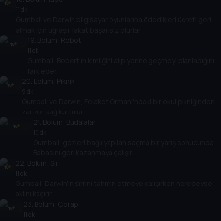
11 dk
Gumball ve Darwin bilgisayar oyunlarına ödedikleri ücreti geri
almak için uğraşır fakat başarısız olurlar.
19
. Bölüm:
Robot
11 dk
Gumball, Bobert'ın kimliğini alıp yerine geçmeyi planladığını
fark eder.
20
. Bölüm:
Piknik
9 dk
Gumball ve Darwin, Felaket Ormanı'ndaki bir okul pikniğinden
zar zor sağ kurtulur.
21
. Bölüm:
Budalalar
10 dk
Gumball, gözleri bağlı yapılan saçma bir yarış sonucunda
Babasını geri kazanmaya çalışır.
22
. Bölüm:
Sır
11 dk
Gumball, Darwin'in sırrını tahmin etmeye çalışırken neredeyse
aklını kaçırır.
23
. Bölüm:
Çorap
11 dk