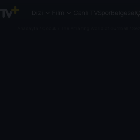
Dizi
Film
Canlı TV
Spor
Belgesel
Ç
Anasayfa
/
Çocuk
/
The Amazing World of Gumball
/
Sez