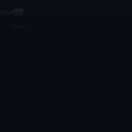
ocuk
on 1
/
Bölüm 15