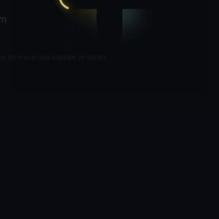
üm
için bir macerada Maddie'ye katılın.