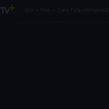
Dizi
Film
Canlı TV
Spor
Belgesel
Ç
Anasayfa
/
Çocuk
/
Keşfetmeye Ne Dersin?
/
Sezon 5
/