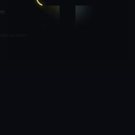
üm
die'ye katılın.