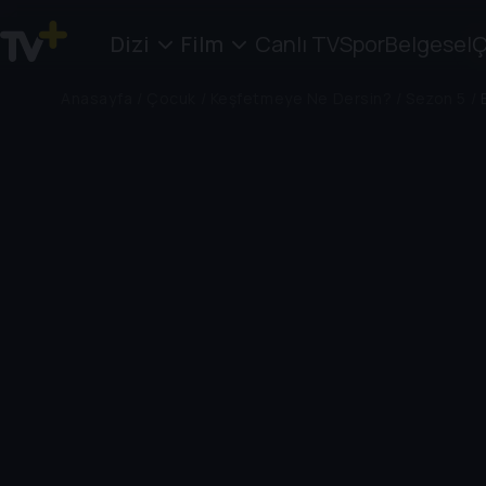
Dizi
Film
Canlı TV
Spor
Belgesel
Ç
Anasayfa
/
Çocuk
/
Keşfetmeye Ne Dersin?
/
Sezon 5
/