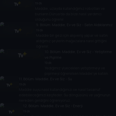
19 dk
Maddie, uzayda kullandığımız robotları ve
bunların Dünya'da da bize nasıl yardımcı
olduğunu öğrenir.
9
. Bölüm:
Maddie, Ev ve Siz - Satın Aldıklarımız
19 dk
Maddie bir gezi için alışveriş yapar ve satın
aldığımız şeylerin mağazalara nasıl gittiğini
öğrenir.
10
. Bölüm:
Maddie, Ev ve Siz - Yetiştirme
ve Pişirme
19 dk
Yediğimiz yiyecekleri yetiştirmeyi ve
pişirmeyi öğrenirken Maddie'ye katılın.
11
. Bölüm:
Maddie, Ev ve Siz - Su
19 dk
Maddie suyu nasıl kullandığımızı ve nasıl tasarruf
edebileceğimizi keşfeder. Su döngüsünü ve yağmurun
nereden geldiğini öğreniyoruz.
12
. Bölüm:
Maddie, Ev ve Siz - Enerji
19 dk