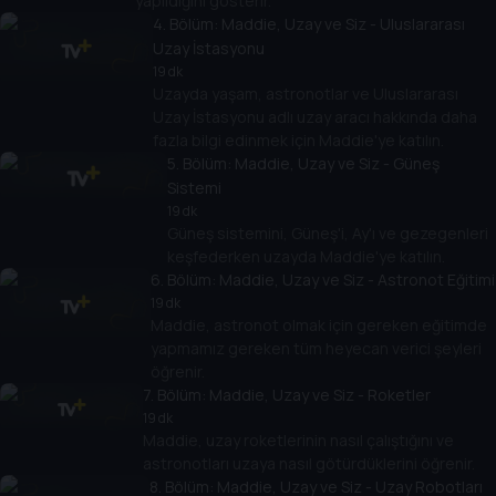
yapıldığını gösterir.
4
. Bölüm:
Maddie, Uzay ve Siz - Uluslararası
Uzay İstasyonu
19 dk
Uzayda yaşam, astronotlar ve Uluslararası
Uzay İstasyonu adlı uzay aracı hakkında daha
fazla bilgi edinmek için Maddie'ye katılın.
5
. Bölüm:
Maddie, Uzay ve Siz - Güneş
Sistemi
19 dk
Güneş sistemini, Güneş'i, Ay'ı ve gezegenleri
keşfederken uzayda Maddie'ye katılın.
6
. Bölüm:
Maddie, Uzay ve Siz - Astronot Eğitimi
19 dk
Maddie, astronot olmak için gereken eğitimde
yapmamız gereken tüm heyecan verici şeyleri
öğrenir.
7
. Bölüm:
Maddie, Uzay ve Siz - Roketler
19 dk
Maddie, uzay roketlerinin nasıl çalıştığını ve
astronotları uzaya nasıl götürdüklerini öğrenir.
8
. Bölüm:
Maddie, Uzay ve Siz - Uzay Robotları