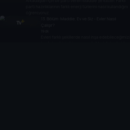
Arkadaşları için bir parti veren Maddie'ye katılın. Farklı
parti hazırlıklarının farklı enerji türlerini nasıl kullandığını
öğreniyoruz.
13
. Bölüm:
Maddie, Ev ve Siz - Evler Nasıl
Çalışır?
19 dk
Evleri farklı şekillerde nasıl inşa edebileceğimizi
keşfetmek için bir macerada Maddie'ye katılın.
14
. Bölüm:
Maddie, Bitkiler ve Siz - Yediğimiz
Bitkiler
19 dk
Bize yiyebileceğimiz yiyecekleri veren kaç
bitkinin olduğunu öğrenen Maddie'ye katılın.
15
. Bölüm:
Maddie, Bitkiler ve Siz - Kullandığımız
Bitkiler
19 dk
Maddie, bitkileri günlük hayatımızda nasıl
kullandığımızı, onları ve gezegenimizi korumaya
nasıl yardımcı olabileceğimizi öğrenir.
16
. Bölüm:
Maddie, Bitkiler ve Siz - Çiçekler
19 dk
Farklı şekil, boyut ve renkteki çiçekleri