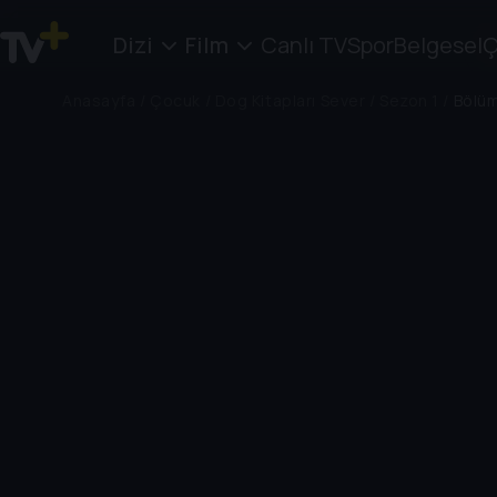
Dizi
Film
Canlı TV
Spor
Belgesel
Ç
Anasayfa
/
Çocuk
/
Dog Kitapları Sever
/
Sezon 1
/
Bölü