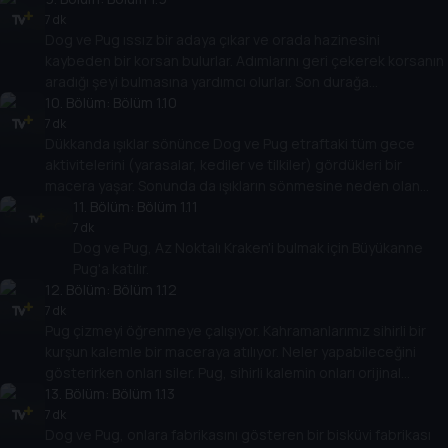
olduğu dersini öğrenir.
7 dk
Dog ve Pug ıssız bir adaya çıkar ve orada hazinesini
kaybeden bir korsan bulurlar. Adımlarını geri çekerek korsanın
aradığı şeyi bulmasına yardımcı olurlar. Son durağa
vardıklarında bir hazine sandığı kazarlar.
10
. Bölüm:
Bölüm 1.10
7 dk
Dükkanda ışıklar sönünce Dog ve Pug etraftaki tüm gece
aktivitelerini (yarasalar, kediler ve tilkiler) gördükleri bir
macera yaşar. Sonunda da ışıkların sönmesine neden olan
elektrik arızasını gideren gece işçilerini görürler.
11
. Bölüm:
Bölüm 1.11
7 dk
Dog ve Pug, Az Noktalı Kraken'i bulmak için Büyükanne
Pug'a katılır.
12
. Bölüm:
Bölüm 1.12
7 dk
Pug çizmeyi öğrenmeye çalışıyor. Kahramanlarımız sihirli bir
kurşun kalemle bir maceraya atılıyor. Neler yapabileceğini
gösterirken onları siler. Pug, sihirli kalemin onları orijinal
tasarımlarına geri döndürmesine yardım eder.
13
. Bölüm:
Bölüm 1.13
7 dk
Dog ve Pug, onlara fabrikasını gösteren bir bisküvi fabrikası