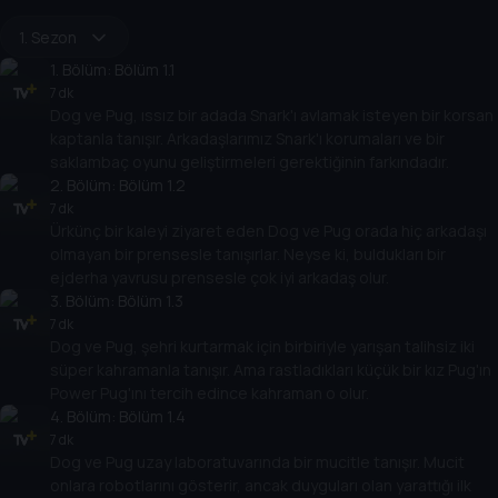
1. Sezon
1
. Bölüm:
Bölüm 1.1
7 dk
Dog ve Pug, ıssız bir adada Snark'ı avlamak isteyen bir korsan
kaptanla tanışır. Arkadaşlarımız Snark'ı korumaları ve bir
saklambaç oyunu geliştirmeleri gerektiğinin farkındadır.
2
. Bölüm:
Bölüm 1.2
7 dk
Ürkünç bir kaleyi ziyaret eden Dog ve Pug orada hiç arkadaşı
olmayan bir prensesle tanışırlar. Neyse ki, buldukları bir
ejderha yavrusu prensesle çok iyi arkadaş olur.
3
. Bölüm:
Bölüm 1.3
7 dk
Dog ve Pug, şehri kurtarmak için birbiriyle yarışan talihsiz iki
süper kahramanla tanışır. Ama rastladıkları küçük bir kız Pug'ın
Power Pug'ını tercih edince kahraman o olur.
4
. Bölüm:
Bölüm 1.4
7 dk
Dog ve Pug uzay laboratuvarında bir mucitle tanışır. Mucit
onlara robotlarını gösterir, ancak duyguları olan yarattığı ilk