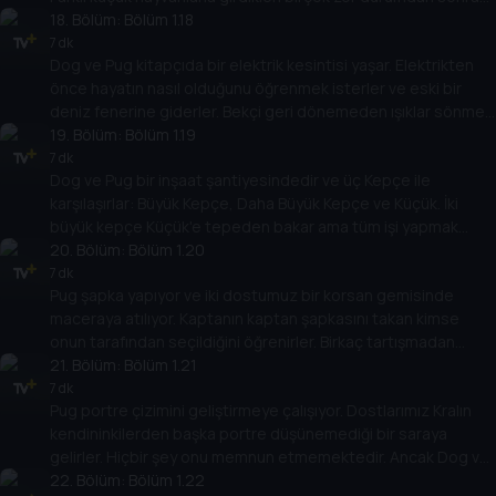
Kelebeği bulmayı başarırlar.
18
. Bölüm:
Bölüm 1.18
7 dk
Dog ve Pug kitapçıda bir elektrik kesintisi yaşar. Elektrikten
önce hayatın nasıl olduğunu öğrenmek isterler ve eski bir
deniz fenerine giderler. Bekçi geri dönemeden ışıklar sönmek
üzeredir. Kahramanlarımız kafa fenerleriyle günü kurtarırlar.
19
. Bölüm:
Bölüm 1.19
7 dk
Dog ve Pug bir inşaat şantiyesindedir ve üç Kepçe ile
karşılaşırlar: Büyük Kepçe, Daha Büyük Kepçe ve Küçük. İki
büyük kepçe Küçük'e tepeden bakar ama tüm işi yapmak
isteyen odur. O kadar iyidir ki yılın kepçesi unvanını kazanır.
20
. Bölüm:
Bölüm 1.20
7 dk
Pug şapka yapıyor ve iki dostumuz bir korsan gemisinde
maceraya atılıyor. Kaptanın kaptan şapkasını takan kimse
onun tarafından seçildiğini öğrenirler. Birkaç tartışmadan
sonra iki kaptanı birlikte çalışmanın her zaman mantıklı
21
. Bölüm:
Bölüm 1.21
olduğuna ikna ederler.
7 dk
Pug portre çizimini geliştirmeye çalışıyor. Dostlarımız Kralın
kendininkilerden başka portre düşünemediği bir saraya
gelirler. Hiçbir şey onu memnun etmemektedir. Ancak Dog ve
Pug ona davranışlarının yanlışlığını gösterdikten sonra bir
22
. Bölüm:
Bölüm 1.22