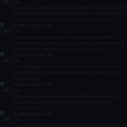
portreyi gerçekten hak eder.
7 dk
Dog ve Pug, Colin'in tek başına yaşadığı bir Issız Ada'yı ziyaret
eder. Colin çok mutludur ama dostlarımız onu bulunca nefis
bir yemek yerler ve harika bir kriket oyunu oynarlar. Colin,
onları gördüğüne sevindiğini ama çok çabuk geri
23
. Bölüm:
Bölüm 1.23
gelmemelerini söyler.
7 dk
Pug zamanda geri gitmek ister ve iki maceraperestimiz
zaman makinesi olan bir mucidi ziyaret eder. Ancak makineyi
her kullanmaya çalıştıklarında bir şeyler ters gider.
24
. Bölüm:
Bölüm 1.24
7 dk
Dog okuduğu ilk kitabı okumak için geri gider - basit resimli
kitap. Wumpus'u bulmasına yardım etmeye çalışan bir dizi
hayvanla tanışır.
25
. Bölüm:
Bölüm 1.25
7 dk
Dog ve Pug, Büyükanne Pug'ı bir piramidin yanında bulur. Ne
yazık ki, kedi ve köpek şeklindeki iki eski Mısır tanrısını
rahatsız ederler.
26
. Bölüm:
Bölüm 1.26
7 dk
Dog kitapları çok sever, özellikle içinde masallar olan kitaplara