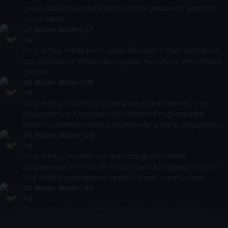
bayılır. Ancak bu masal kitabının içinde şanssız bir yaramaz
çocuk vardır.
27
. Bölüm:
Bölüm 1.27
7 dk
Dog ve Pug, meditasyon yapan Büyükanne Pug'ı bulmak için
çok gürültülü bir Kitapçıdan kaçarlar. Huzurlu bir yer bulmaya
çalışırlar.
28
. Bölüm:
Bölüm 1.28
7 dk
Dog ve Pug, Kral Arthur'u kalesinde ziyaret ederler, o ve
şövalyeleri Uzun Masalarında birbirlerine bağırmaktadır.
Merlin'in yardımıyla masayı Yuvarlak Masa olarak değiştirmeye
karar verirler.
29
. Bölüm:
Bölüm 1.29
7 dk
Dog ve Pug cüsseleri çok farklı olduğu için birlikte
oynayamayan bir Fil ve bir firavun faresi ile karşılaşır. Dog ve
Pug, birlikte çalışmalarına yardımcı olarak sorunu çözer.
30
. Bölüm:
Bölüm 1.30
7 dk
Dog kendi sorununu çözmek zorundadır. Maceralarında,
onlara üç bilmece çözdüren Büyükanne Pug ile karşılaşırlar.