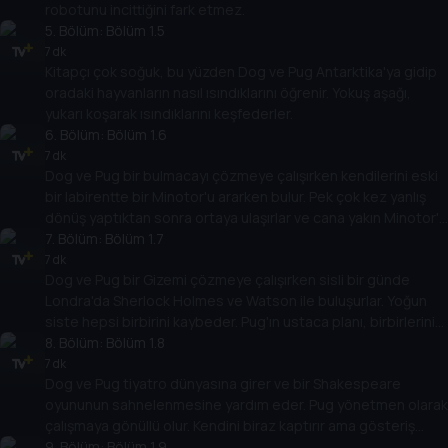
robotunu incittiğini fark etmez.
5
. Bölüm:
Bölüm 1.5
7 dk
Kitapçı çok soğuk, bu yüzden Dog ve Pug Antarktika'ya gidip
oradaki hayvanların nasıl ısındıklarını öğrenir. Yokuş aşağı,
yukarı koşarak ısındıklarını keşfederler.
6
. Bölüm:
Bölüm 1.6
7 dk
Dog ve Pug bir bulmacayı çözmeye çalışırken kendilerini eski
bir labirentte bir Minotor'u ararken bulur. Pek çok kez yanlış
dönüş yaptıktan sonra ortaya ulaşırlar ve cana yakın Minotor'u
bulurlar.
7
. Bölüm:
Bölüm 1.7
7 dk
Dog ve Pug bir Gizemi çözmeye çalışırken sisli bir günde
Londra'da Sherlock Holmes ve Watson ile buluşurlar. Yoğun
siste hepsi birbirini kaybeder. Pug'ın ustaca planı, birbirlerini
bulmalarına ve gizemlerini çözmelerine yardımcı olur.
8
. Bölüm:
Bölüm 1.8
7 dk
Dog ve Pug tiyatro dünyasına girer ve bir Shakespeare
oyununun sahnelenmesine yardım eder. Pug yönetmen olarak
çalışmaya gönüllü olur. Kendini biraz kaptırır ama gösteriş
yapmaktansa bir gösteri sahnelemenin de çok eğlenceli
9
. Bölüm:
Bölüm 1.9