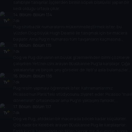
sahibiyle tanışırlar. İşçilerden birinin köpek bisküvisi yapan bir
kedi olduğu ortaya çıkar.
14
. Bölüm:
Bölüm 1.14
7 dk
Pug sihirbazlık numaralarını mükemmelleştirmek ister, bu
yüzden Dog büyük Hugh Deanie ile tanışmak için bir macera
başlatır. Ama Pug'ın numarası tüm tavşanların kaçmasına
neden olur!
15
. Bölüm:
Bölüm 1.15
7 dk
Dog ve Pug dünyanın en büyük gizemlerinden birini çözmeye
çalışırken Yeti'nin izini arayan Büyükanne Pug'la karşılaşır. Çığa
yakalanırlar ve birçok şey görseler de Yeti'yi asla bulamazlar.
Yoksa bulurlar mı?
16
. Bölüm:
Bölüm 1.16
7 dk
Pug resim yapmayı öğrenmek ister. Kahramanlarımız
Picasso'nun Paris'teki stüdyosunu ziyaret eder. Picasso "mavi
döneminin" ortasındadır ama Pug'ın yaklaşımı farklıdır.
Picasso'yu tüm renk paletini kullanarak daha soyut olmaya
17
. Bölüm:
Bölüm 1.17
ikna eder.
7 dk
Dog ve Pug, atıldıkları bir macerada böcek kadar küçülürler.
Çok nadir bir Kelebek arayan Büyükanne Pug ile karşılaşırlar.
Farklı küçük hayvanlarla girdikleri birçok zor durumdan sonra