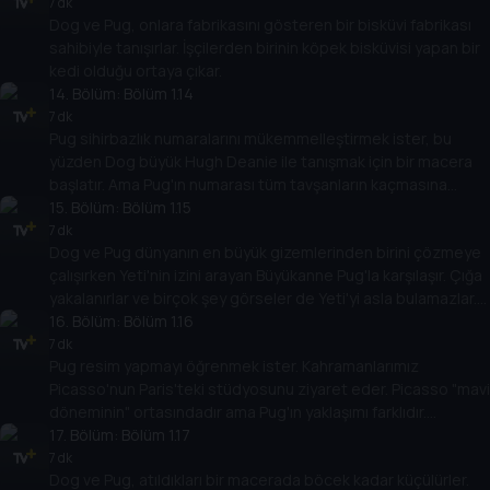
7 dk
Dog ve Pug, onlara fabrikasını gösteren bir bisküvi fabrikası
sahibiyle tanışırlar. İşçilerden birinin köpek bisküvisi yapan bir
kedi olduğu ortaya çıkar.
14
. Bölüm:
Bölüm 1.14
7 dk
Pug sihirbazlık numaralarını mükemmelleştirmek ister, bu
yüzden Dog büyük Hugh Deanie ile tanışmak için bir macera
başlatır. Ama Pug'ın numarası tüm tavşanların kaçmasına
neden olur!
15
. Bölüm:
Bölüm 1.15
7 dk
Dog ve Pug dünyanın en büyük gizemlerinden birini çözmeye
çalışırken Yeti'nin izini arayan Büyükanne Pug'la karşılaşır. Çığa
yakalanırlar ve birçok şey görseler de Yeti'yi asla bulamazlar.
Yoksa bulurlar mı?
16
. Bölüm:
Bölüm 1.16
7 dk
Pug resim yapmayı öğrenmek ister. Kahramanlarımız
Picasso'nun Paris'teki stüdyosunu ziyaret eder. Picasso "mavi
döneminin" ortasındadır ama Pug'ın yaklaşımı farklıdır.
Picasso'yu tüm renk paletini kullanarak daha soyut olmaya
17
. Bölüm:
Bölüm 1.17
ikna eder.
7 dk
Dog ve Pug, atıldıkları bir macerada böcek kadar küçülürler.