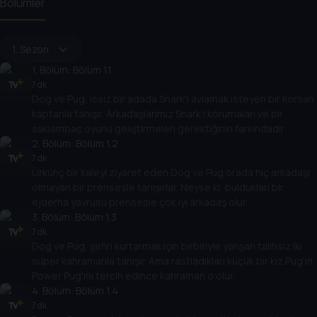
Bölümler
1. Sezon
1
. Bölüm:
Bölüm 1.1
7 dk
Dog ve Pug, ıssız bir adada Snark'ı avlamak isteyen bir korsan
kaptanla tanışır. Arkadaşlarımız Snark'ı korumaları ve bir
saklambaç oyunu geliştirmeleri gerektiğinin farkındadır.
2
. Bölüm:
Bölüm 1.2
7 dk
Ürkünç bir kaleyi ziyaret eden Dog ve Pug orada hiç arkadaşı
olmayan bir prensesle tanışırlar. Neyse ki, buldukları bir
ejderha yavrusu prensesle çok iyi arkadaş olur.
3
. Bölüm:
Bölüm 1.3
7 dk
Dog ve Pug, şehri kurtarmak için birbiriyle yarışan talihsiz iki
süper kahramanla tanışır. Ama rastladıkları küçük bir kız Pug'ın
Power Pug'ını tercih edince kahraman o olur.
4
. Bölüm:
Bölüm 1.4
7 dk