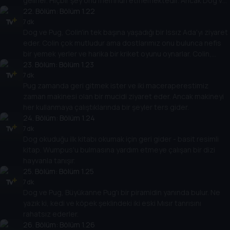
gelirler. Hiçbir şey onu memnun etmemektedir. Ancak Dog ve
Pug ona davranışlarının yanlışlığını gösterdikten sonra bir
22
. Bölüm:
Bölüm 1.22
portreyi gerçekten hak eder.
7 dk
Dog ve Pug, Colin'in tek başına yaşadığı bir Issız Ada'yı ziyaret
eder. Colin çok mutludur ama dostlarımız onu bulunca nefis
bir yemek yerler ve harika bir kriket oyunu oynarlar. Colin,
onları gördüğüne sevindiğini ama çok çabuk geri
23
. Bölüm:
Bölüm 1.23
gelmemelerini söyler.
7 dk
Pug zamanda geri gitmek ister ve iki maceraperestimiz
zaman makinesi olan bir mucidi ziyaret eder. Ancak makineyi
her kullanmaya çalıştıklarında bir şeyler ters gider.
24
. Bölüm:
Bölüm 1.24
7 dk
Dog okuduğu ilk kitabı okumak için geri gider - basit resimli
kitap. Wumpus'u bulmasına yardım etmeye çalışan bir dizi
hayvanla tanışır.
25
. Bölüm:
Bölüm 1.25
7 dk
Dog ve Pug, Büyükanne Pug'ı bir piramidin yanında bulur. Ne
yazık ki, kedi ve köpek şeklindeki iki eski Mısır tanrısını
rahatsız ederler.
26
. Bölüm:
Bölüm 1.26