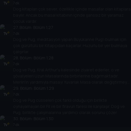
7 dk
Dog kitapları çok sever, özellikle içinde masallar olan kitaplara
bayılır. Ancak bu masal kitabının içinde şanssız bir yaramaz
çocuk vardır.
27
. Bölüm:
Bölüm 1.27
7 dk
Dog ve Pug, meditasyon yapan Büyükanne Pug'ı bulmak için
çok gürültülü bir Kitapçıdan kaçarlar. Huzurlu bir yer bulmaya
çalışırlar.
28
. Bölüm:
Bölüm 1.28
7 dk
Dog ve Pug, Kral Arthur'u kalesinde ziyaret ederler, o ve
şövalyeleri Uzun Masalarında birbirlerine bağırmaktadır.
Merlin'in yardımıyla masayı Yuvarlak Masa olarak değiştirmeye
karar verirler.
29
. Bölüm:
Bölüm 1.29
7 dk
Dog ve Pug cüsseleri çok farklı olduğu için birlikte
oynayamayan bir Fil ve bir firavun faresi ile karşılaşır. Dog ve
Pug, birlikte çalışmalarına yardımcı olarak sorunu çözer.
30
. Bölüm:
Bölüm 1.30
7 dk
Dog kendi sorununu çözmek zorundadır. Maceralarında,