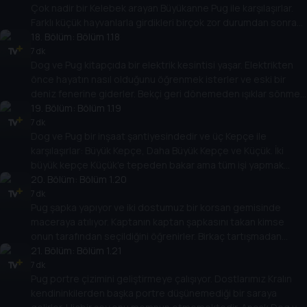
Çok nadir bir Kelebek arayan Büyükanne Pug ile karşılaşırlar.
Farklı küçük hayvanlarla girdikleri birçok zor durumdan sonra
Kelebeği bulmayı başarırlar.
18
. Bölüm:
Bölüm 1.18
7 dk
Dog ve Pug kitapçıda bir elektrik kesintisi yaşar. Elektrikten
önce hayatın nasıl olduğunu öğrenmek isterler ve eski bir
deniz fenerine giderler. Bekçi geri dönemeden ışıklar sönmek
üzeredir. Kahramanlarımız kafa fenerleriyle günü kurtarırlar.
19
. Bölüm:
Bölüm 1.19
7 dk
Dog ve Pug bir inşaat şantiyesindedir ve üç Kepçe ile
karşılaşırlar: Büyük Kepçe, Daha Büyük Kepçe ve Küçük. İki
büyük kepçe Küçük'e tepeden bakar ama tüm işi yapmak
isteyen odur. O kadar iyidir ki yılın kepçesi unvanını kazanır.
20
. Bölüm:
Bölüm 1.20
7 dk
Pug şapka yapıyor ve iki dostumuz bir korsan gemisinde
maceraya atılıyor. Kaptanın kaptan şapkasını takan kimse
onun tarafından seçildiğini öğrenirler. Birkaç tartışmadan
sonra iki kaptanı birlikte çalışmanın her zaman mantıklı
21
. Bölüm:
Bölüm 1.21
olduğuna ikna ederler.
7 dk
Pug portre çizimini geliştirmeye çalışıyor. Dostlarımız Kralın
kendininkilerden başka portre düşünemediği bir saraya