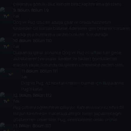
çalışmaya gönüllü olur. Kendini biraz kaptırır ama gösteriş
yapmaktansa bir gösteri sahnelemenin de çok eğlenceli
9
. Bölüm:
Bölüm 1.9
olduğu dersini öğrenir.
7 dk
Dog ve Pug ıssız bir adaya çıkar ve orada hazinesini
kaybeden bir korsan bulurlar. Adımlarını geri çekerek korsanın
aradığı şeyi bulmasına yardımcı olurlar. Son durağa
vardıklarında bir hazine sandığı kazarlar.
10
. Bölüm:
Bölüm 1.10
7 dk
Dükkanda ışıklar sönünce Dog ve Pug etraftaki tüm gece
aktivitelerini (yarasalar, kediler ve tilkiler) gördükleri bir
macera yaşar. Sonunda da ışıkların sönmesine neden olan
elektrik arızasını gideren gece işçilerini görürler.
11
. Bölüm:
Bölüm 1.11
7 dk
Dog ve Pug, Az Noktalı Kraken'i bulmak için Büyükanne
Pug'a katılır.
12
. Bölüm:
Bölüm 1.12
7 dk
Pug çizmeyi öğrenmeye çalışıyor. Kahramanlarımız sihirli bir
kurşun kalemle bir maceraya atılıyor. Neler yapabileceğini
gösterirken onları siler. Pug, sihirli kalemin onları orijinal
tasarımlarına geri döndürmesine yardım eder.
13
. Bölüm:
Bölüm 1.13