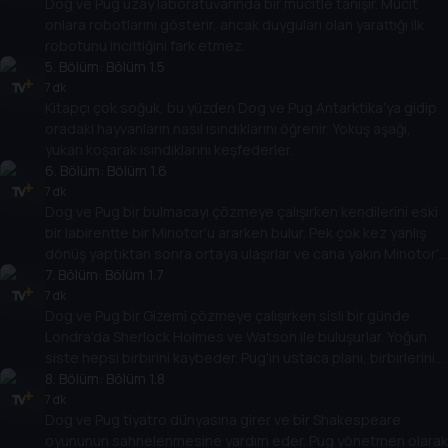
Dog ve Pug uzay laboratuvarında bir mucitle tanışır. Mucit
onlara robotlarını gösterir, ancak duyguları olan yarattığı ilk
robotunu incittiğini fark etmez.
5
. Bölüm:
Bölüm 1.5
7 dk
Kitapçı çok soğuk, bu yüzden Dog ve Pug Antarktika'ya gidip
oradaki hayvanların nasıl ısındıklarını öğrenir. Yokuş aşağı,
yukarı koşarak ısındıklarını keşfederler.
6
. Bölüm:
Bölüm 1.6
7 dk
Dog ve Pug bir bulmacayı çözmeye çalışırken kendilerini eski
bir labirentte bir Minotor'u ararken bulur. Pek çok kez yanlış
dönüş yaptıktan sonra ortaya ulaşırlar ve cana yakın Minotor'u
bulurlar.
7
. Bölüm:
Bölüm 1.7
7 dk
Dog ve Pug bir Gizemi çözmeye çalışırken sisli bir günde
Londra'da Sherlock Holmes ve Watson ile buluşurlar. Yoğun
siste hepsi birbirini kaybeder. Pug'ın ustaca planı, birbirlerini
bulmalarına ve gizemlerini çözmelerine yardımcı olur.
8
. Bölüm:
Bölüm 1.8
7 dk
Dog ve Pug tiyatro dünyasına girer ve bir Shakespeare
oyununun sahnelenmesine yardım eder. Pug yönetmen olarak