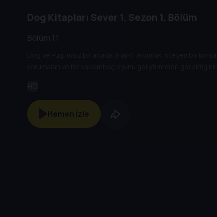
Dog Kitapları Sever
1. Sezon
1. Bölüm
Bölüm 1.1
Dog ve Pug, ıssız bir adada Snark'ı avlamak isteyen bir korsan
korumaları ve bir saklambaç oyunu geliştirmeleri gerektiğinin
HD
Hemen İzle