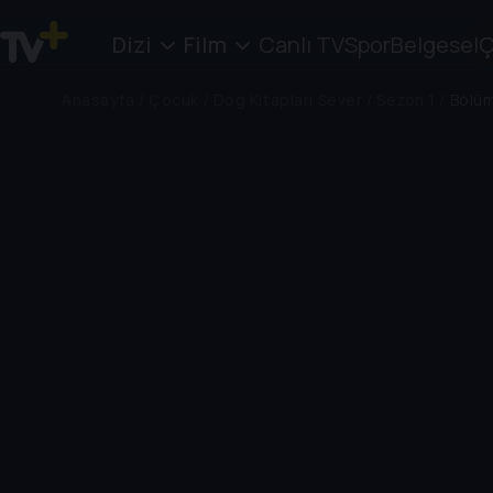
Dizi
Film
Canlı TV
Spor
Belgesel
Ç
Anasayfa
/
Çocuk
/
Dog Kitapları Sever
/
Sezon 1
/
Bölüm