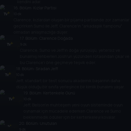
kendini adar.
16
. Bölüm:
Kızlar Partisi
10 dk
Clarence, kızlardan oluşan bir pijama partisinde zor zamanlar
geçirirken Sumo ile Jeff, Clarence'ın "arkadaşlık tamponu"
olmadan anlaşmazlığa düşer.
17
. Bölüm:
Clarence Doğada
9 dk
Clarence, Sumo ve Jeff'in doğa yürüyüşü, yetersiz ve
bunalmış rehberleri Josh'un yüzünden rotasından çıkar ve
bu Clarence'ı öne geçmeye teşvik eder.
18
. Bölüm:
Sıradan Jeff
10 dk
Jeff, standart bir test sonucu akademik başarının daha
düşük olduğu bir sınıfa yerleşince bir kimlik bunalımı yaşar.
19
. Bölüm:
Kertenkele Günü
10 dk
Jeff, Belson'ın muhteşem yeni oyun sisteminde oyun
oynamak için mücadele ederken Clarence ve Sumo
beklenmedik ödüller için bir kertenkeleyi kovalar.
20
. Bölüm:
Unutulan
9 dk