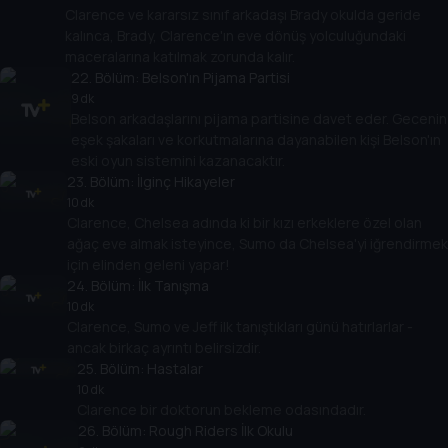
Clarence ve kararsız sınıf arkadaşı Brady okulda geride
kalınca, Brady, Clarence'ın eve dönüş yolculuğundaki
maceralarına katılmak zorunda kalır.
22
. Bölüm:
Belson'ın Pijama Partisi
9 dk
Belson arkadaşlarını pijama partisine davet eder. Gecenin
eşek şakaları ve korkutmalarına dayanabilen kişi Belson'ın
eski oyun sistemini kazanacaktır.
23
. Bölüm:
İlginç Hikayeler
10 dk
Clarence, Chelsea adında ki bir kızı erkeklere özel olan
ağaç eve almak isteyince, Sumo da Chelsea'yi iğrendirmek
için elinden geleni yapar!
24
. Bölüm:
İlk Tanışma
10 dk
Clarence, Sumo ve Jeff ilk tanıştıkları günü hatırlarlar -
ancak birkaç ayrıntı belirsizdir.
25
. Bölüm:
Hastalar
10 dk
Clarence bir doktorun bekleme odasındadır.
26
. Bölüm:
Rough Riders İlk Okulu