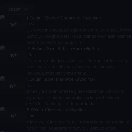
1. Sezon
1
. Bölüm:
Eğlence Zindanında Yüzleşme
10 dk
Clarence'ın annesi, bir öğleden sonra Clarence, Jeff ve
Sumo'yu Rough Riders Tavuk adında oyun alanı olan bir
fast food restoranına götürür.
2
. Bölüm:
Güzel Bir Kızla Harika Bir Gün
10 dk
Clarence, sokağın aşağısındaki Amy adlı bir kızla bağ
kurar ve ikisi de 'düzensiz' adı verilen canavar
büyüklüğünde bir kayayı ararlar.
4
. Bölüm:
Süper Markette Kaybolmak
11 dk
Annesiyle süpermarkete giden Clarence, 5 numaralı
reyondaki ürünlerle maceraları ve kupon hilelerini
keşfeder. Tabi diğer koridorlarda da.
5
. Bölüm:
Clarence'ın Milyonları
11 dk
Clarence "Clarence Parası" adında kendi para birimini
yapar. Yeni ödül sistemi tüm okulu altüst eder!