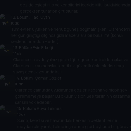
gezide eşleştirilip ve kendilerini içeride kilitli bulduklarında
gerçekten tuhaf bir çift olurlar.
12
. Bölüm:
Hadi Uyan
10 dk
Tüm evren uyurken ve henüz güneş doğmamışken, Clarence'ın
her gün giriştiği çılgınca gizli maceralara bir bakalım! (konuk
seslendirme: Jon Heder)
13
. Bölüm:
Evin Erkeği
10 dk
Clarence'ın evde yalnız geçirdiği ilk gece kontrolden çıkar ve
Clarence ile arkadaşları kendi ev güvenlik önlemlerine karşı
savaş açmak zorunda kalır.
14
. Bölüm:
Çamur Gözler
10 dk
Clarence çamurda uyuklayınca gözleri kapanır ve hiçbir şey
görememeye başlar. Bu okulun Vision Bee takımının kazanma
şansını yok edebilir.
15
. Bölüm:
Rüya Teknesi
10 dk
Sumo, kendisi ve hayatındaki herkesin beklentilerine
meydan okuyarak, tekne inşa etme gibi beyhude bir göreve