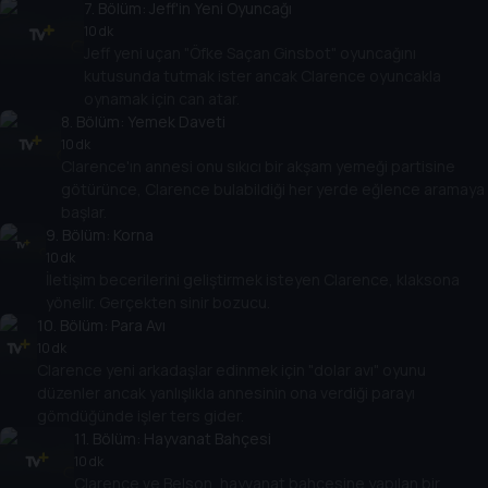
7
. Bölüm:
Jeff'in Yeni Oyuncağı
10 dk
Jeff yeni uçan "Öfke Saçan Ginsbot" oyuncağını
kutusunda tutmak ister ancak Clarence oyuncakla
oynamak için can atar.
8
. Bölüm:
Yemek Daveti
10 dk
Clarence'ın annesi onu sıkıcı bir akşam yemeği partisine
götürünce, Clarence bulabildiği her yerde eğlence aramaya
başlar.
9
. Bölüm:
Korna
10 dk
İletişim becerilerini geliştirmek isteyen Clarence, klaksona
yönelir. Gerçekten sinir bozucu.
10
. Bölüm:
Para Avı
10 dk
Clarence yeni arkadaşlar edinmek için "dolar avı" oyunu
düzenler ancak yanlışlıkla annesinin ona verdiği parayı
gömdüğünde işler ters gider.
11
. Bölüm:
Hayvanat Bahçesi
10 dk
Clarence ve Belson, hayvanat bahçesine yapılan bir