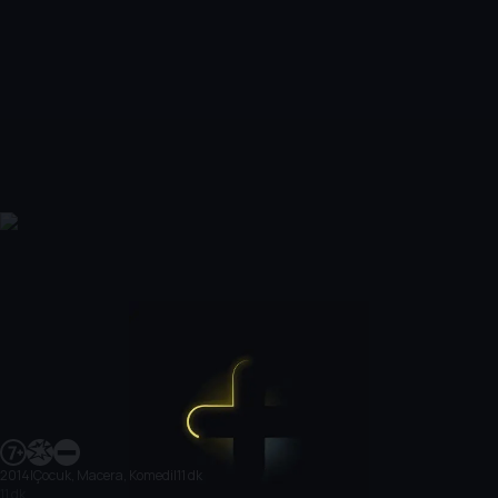
2014
|
Çocuk, Macera, Komedi
|
11 dk
11 dk