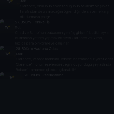
9 dk
Clarence, okulunun sponsorluğunun tekinsiz bir şirket
tarafından devralınacağını öğrendiğinde sisteme karşı
dik durmaya çalışır.
27
. Bölüm:
Tehlikeli İş
11 dk
Chad ve Sumo'nun babasının yeni "iş girişimi" butik heykel
dükkanına yatırım yapmak isteyen Clarence ve Sumo,
hızlıca para biriktirmeye çalışırlar.
28
. Bölüm:
Hastane Odası
10 dk
Clarence, yatağa mahkum Belson'ı hastanede ziyaret eder.
Clarence'ın onu neşelendireceğini düşündüğü şey aslında
Belson'ı tamamen çileden çıkarabilir!
30
. Bölüm:
Uzaklaştırma
9 dk
Bir hafta boyunca okuldan uzaklaştırma alan Clarence
ve Sumo, sınıfta asla öğrenemeyecekleri her türlü
gerçeği öğrenirler!
31
. Bölüm:
Kaplumbağa Şapkası
11 dk
Bayan Baker yanlışlıkla bir hafta sonu projesi