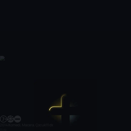
2014
|
Komedi, Macera, Çocuk
|
11 dk
11 dk