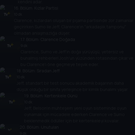
kendini adar.
16
. Bölüm:
Kızlar Partisi
10 dk
Clarence, kızlardan oluşan bir pijama partisinde zor zamanlar
geçirirken Sumo ile Jeff, Clarence'ın "arkadaşlık tamponu"
olmadan anlaşmazlığa düşer.
17
. Bölüm:
Clarence Doğada
9 dk
Clarence, Sumo ve Jeff'in doğa yürüyüşü, yetersiz ve
bunalmış rehberleri Josh'un yüzünden rotasından çıkar ve
bu Clarence'ı öne geçmeye teşvik eder.
18
. Bölüm:
Sıradan Jeff
10 dk
Jeff, standart bir test sonucu akademik başarının daha
düşük olduğu bir sınıfa yerleşince bir kimlik bunalımı yaşar.
19
. Bölüm:
Kertenkele Günü
10 dk
Jeff, Belson'ın muhteşem yeni oyun sisteminde oyun
oynamak için mücadele ederken Clarence ve Sumo
beklenmedik ödüller için bir kertenkeleyi kovalar.
20
. Bölüm:
Unutulan
9 dk