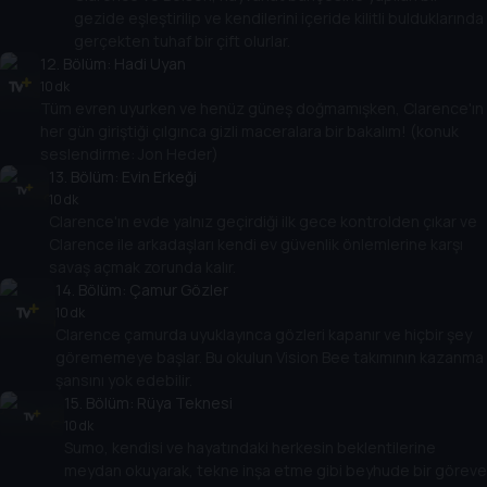
gezide eşleştirilip ve kendilerini içeride kilitli bulduklarında
gerçekten tuhaf bir çift olurlar.
12
. Bölüm:
Hadi Uyan
10 dk
Tüm evren uyurken ve henüz güneş doğmamışken, Clarence'ın
her gün giriştiği çılgınca gizli maceralara bir bakalım! (konuk
seslendirme: Jon Heder)
13
. Bölüm:
Evin Erkeği
10 dk
Clarence'ın evde yalnız geçirdiği ilk gece kontrolden çıkar ve
Clarence ile arkadaşları kendi ev güvenlik önlemlerine karşı
savaş açmak zorunda kalır.
14
. Bölüm:
Çamur Gözler
10 dk
Clarence çamurda uyuklayınca gözleri kapanır ve hiçbir şey
görememeye başlar. Bu okulun Vision Bee takımının kazanma
şansını yok edebilir.
15
. Bölüm:
Rüya Teknesi
10 dk
Sumo, kendisi ve hayatındaki herkesin beklentilerine
meydan okuyarak, tekne inşa etme gibi beyhude bir göreve