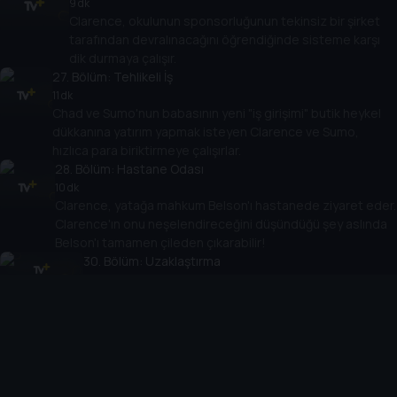
9 dk
Clarence, okulunun sponsorluğunun tekinsiz bir şirket
tarafından devralınacağını öğrendiğinde sisteme karşı
dik durmaya çalışır.
27
. Bölüm:
Tehlikeli İş
11 dk
Chad ve Sumo'nun babasının yeni "iş girişimi" butik heykel
dükkanına yatırım yapmak isteyen Clarence ve Sumo,
hızlıca para biriktirmeye çalışırlar.
28
. Bölüm:
Hastane Odası
10 dk
Clarence, yatağa mahkum Belson'ı hastanede ziyaret eder.
Clarence'ın onu neşelendireceğini düşündüğü şey aslında
Belson'ı tamamen çileden çıkarabilir!
30
. Bölüm:
Uzaklaştırma
9 dk
Bir hafta boyunca okuldan uzaklaştırma alan Clarence
ve Sumo, sınıfta asla öğrenemeyecekleri her türlü
gerçeği öğrenirler!
31
. Bölüm:
Kaplumbağa Şapkası
11 dk
Bayan Baker yanlışlıkla bir hafta sonu projesi