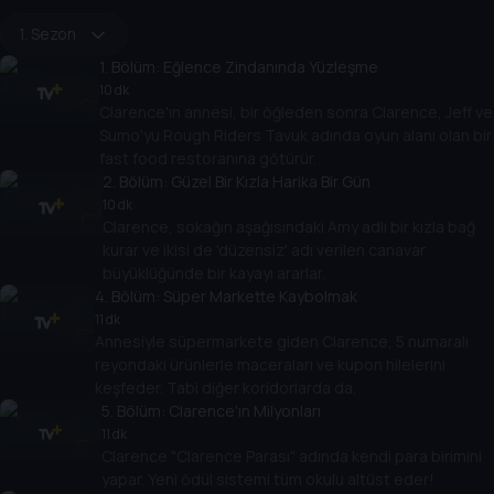
1. Sezon
1
. Bölüm:
Eğlence Zindanında Yüzleşme
10 dk
Clarence'ın annesi, bir öğleden sonra Clarence, Jeff ve
Sumo'yu Rough Riders Tavuk adında oyun alanı olan bir
fast food restoranına götürür.
2
. Bölüm:
Güzel Bir Kızla Harika Bir Gün
10 dk
Clarence, sokağın aşağısındaki Amy adlı bir kızla bağ
kurar ve ikisi de 'düzensiz' adı verilen canavar
büyüklüğünde bir kayayı ararlar.
4
. Bölüm:
Süper Markette Kaybolmak
11 dk
Annesiyle süpermarkete giden Clarence, 5 numaralı
reyondaki ürünlerle maceraları ve kupon hilelerini
keşfeder. Tabi diğer koridorlarda da.
5
. Bölüm:
Clarence'ın Milyonları
11 dk
Clarence "Clarence Parası" adında kendi para birimini
yapar. Yeni ödül sistemi tüm okulu altüst eder!