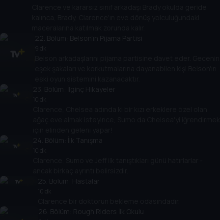
Clarence ve kararsız sınıf arkadaşı Brady okulda geride
kalınca, Brady, Clarence'ın eve dönüş yolculuğundaki
maceralarına katılmak zorunda kalır.
22
. Bölüm:
Belson'ın Pijama Partisi
9 dk
Belson arkadaşlarını pijama partisine davet eder. Gecenin
eşek şakaları ve korkutmalarına dayanabilen kişi Belson'ın
eski oyun sistemini kazanacaktır.
23
. Bölüm:
İlginç Hikayeler
10 dk
Clarence, Chelsea adında ki bir kızı erkeklere özel olan
ağaç eve almak isteyince, Sumo da Chelsea'yi iğrendirmek
için elinden geleni yapar!
24
. Bölüm:
İlk Tanışma
10 dk
Clarence, Sumo ve Jeff ilk tanıştıkları günü hatırlarlar -
ancak birkaç ayrıntı belirsizdir.
25
. Bölüm:
Hastalar
10 dk
Clarence bir doktorun bekleme odasındadır.
26
. Bölüm:
Rough Riders İlk Okulu