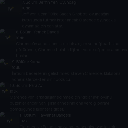
7
. Bölüm:
Jeff'in Yeni Oyuncağı
10 dk
Jeff yeni uçan "Öfke Saçan Ginsbot" oyuncağını
kutusunda tutmak ister ancak Clarence oyuncakla
oynamak için can atar.
8
. Bölüm:
Yemek Daveti
10 dk
Clarence'ın annesi onu sıkıcı bir akşam yemeği partisine
götürünce, Clarence bulabildiği her yerde eğlence aramaya
başlar.
9
. Bölüm:
Korna
10 dk
İletişim becerilerini geliştirmek isteyen Clarence, klaksona
yönelir. Gerçekten sinir bozucu.
10
. Bölüm:
Para Avı
10 dk
Clarence yeni arkadaşlar edinmek için "dolar avı" oyunu
düzenler ancak yanlışlıkla annesinin ona verdiği parayı
gömdüğünde işler ters gider.
11
. Bölüm:
Hayvanat Bahçesi
10 dk
Clarence ve Belson, hayvanat bahçesine yapılan bir