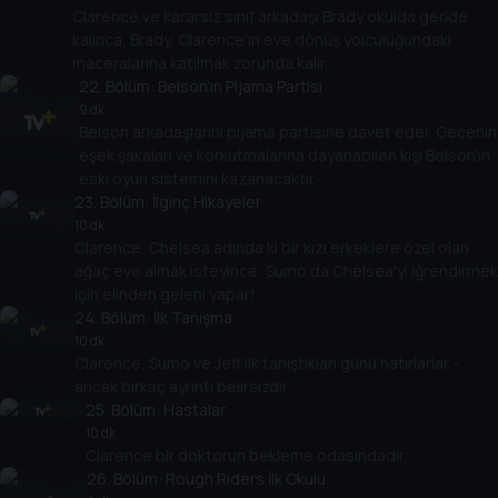
Clarence ve kararsız sınıf arkadaşı Brady okulda geride
kalınca, Brady, Clarence'ın eve dönüş yolculuğundaki
maceralarına katılmak zorunda kalır.
22
. Bölüm:
Belson'ın Pijama Partisi
9 dk
Belson arkadaşlarını pijama partisine davet eder. Gecenin
eşek şakaları ve korkutmalarına dayanabilen kişi Belson'ın
eski oyun sistemini kazanacaktır.
23
. Bölüm:
İlginç Hikayeler
10 dk
Clarence, Chelsea adında ki bir kızı erkeklere özel olan
ağaç eve almak isteyince, Sumo da Chelsea'yi iğrendirmek
için elinden geleni yapar!
24
. Bölüm:
İlk Tanışma
10 dk
Clarence, Sumo ve Jeff ilk tanıştıkları günü hatırlarlar -
ancak birkaç ayrıntı belirsizdir.
25
. Bölüm:
Hastalar
10 dk
Clarence bir doktorun bekleme odasındadır.
26
. Bölüm:
Rough Riders İlk Okulu