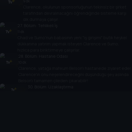
9 dk
Clarence, okulunun sponsorluğunun tekinsiz bir şirket
tarafından devralınacağını öğrendiğinde sisteme karşı
dik durmaya çalışır.
27
. Bölüm:
Tehlikeli İş
11 dk
Chad ve Sumo'nun babasının yeni "iş girişimi" butik heykel
dükkanına yatırım yapmak isteyen Clarence ve Sumo,
hızlıca para biriktirmeye çalışırlar.
28
. Bölüm:
Hastane Odası
10 dk
Clarence, yatağa mahkum Belson'ı hastanede ziyaret eder.
Clarence'ın onu neşelendireceğini düşündüğü şey aslında
Belson'ı tamamen çileden çıkarabilir!
30
. Bölüm:
Uzaklaştırma
9 dk
Bir hafta boyunca okuldan uzaklaştırma alan Clarence
ve Sumo, sınıfta asla öğrenemeyecekleri her türlü
gerçeği öğrenirler!
31
. Bölüm:
Kaplumbağa Şapkası
11 dk
Bayan Baker yanlışlıkla bir hafta sonu projesi