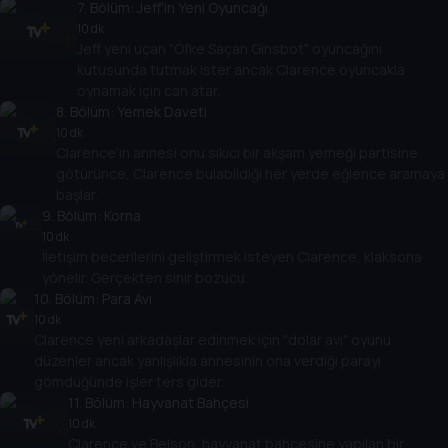
7
. Bölüm:
Jeff'in Yeni Oyuncağı
10 dk
Jeff yeni uçan "Öfke Saçan Ginsbot" oyuncağını
kutusunda tutmak ister ancak Clarence oyuncakla
oynamak için can atar.
8
. Bölüm:
Yemek Daveti
10 dk
Clarence'ın annesi onu sıkıcı bir akşam yemeği partisine
götürünce, Clarence bulabildiği her yerde eğlence aramaya
başlar.
9
. Bölüm:
Korna
10 dk
İletişim becerilerini geliştirmek isteyen Clarence, klaksona
yönelir. Gerçekten sinir bozucu.
10
. Bölüm:
Para Avı
10 dk
Clarence yeni arkadaşlar edinmek için "dolar avı" oyunu
düzenler ancak yanlışlıkla annesinin ona verdiği parayı
gömdüğünde işler ters gider.
11
. Bölüm:
Hayvanat Bahçesi
10 dk
Clarence ve Belson, hayvanat bahçesine yapılan bir