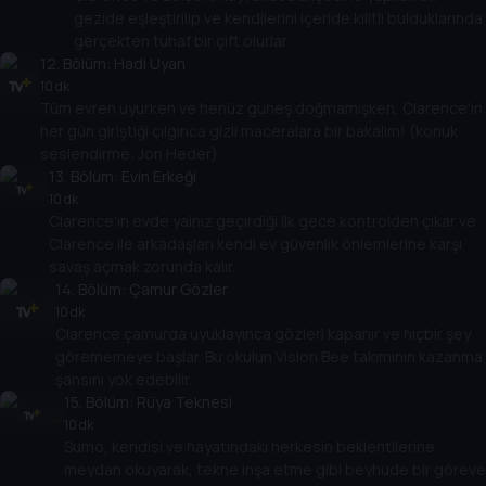
gezide eşleştirilip ve kendilerini içeride kilitli bulduklarında
gerçekten tuhaf bir çift olurlar.
12
. Bölüm:
Hadi Uyan
10 dk
Tüm evren uyurken ve henüz güneş doğmamışken, Clarence'ın
her gün giriştiği çılgınca gizli maceralara bir bakalım! (konuk
seslendirme: Jon Heder)
13
. Bölüm:
Evin Erkeği
10 dk
Clarence'ın evde yalnız geçirdiği ilk gece kontrolden çıkar ve
Clarence ile arkadaşları kendi ev güvenlik önlemlerine karşı
savaş açmak zorunda kalır.
14
. Bölüm:
Çamur Gözler
10 dk
Clarence çamurda uyuklayınca gözleri kapanır ve hiçbir şey
görememeye başlar. Bu okulun Vision Bee takımının kazanma
şansını yok edebilir.
15
. Bölüm:
Rüya Teknesi
10 dk
Sumo, kendisi ve hayatındaki herkesin beklentilerine
meydan okuyarak, tekne inşa etme gibi beyhude bir göreve