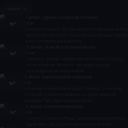
1. Sezon
1
. Bölüm:
Eğlence Zindanında Yüzleşme
10 dk
Clarence'ın annesi, bir öğleden sonra Clarence, Jeff ve
Sumo'yu Rough Riders Tavuk adında oyun alanı olan bir
fast food restoranına götürür.
2
. Bölüm:
Güzel Bir Kızla Harika Bir Gün
10 dk
Clarence, sokağın aşağısındaki Amy adlı bir kızla bağ
kurar ve ikisi de 'düzensiz' adı verilen canavar
büyüklüğünde bir kayayı ararlar.
4
. Bölüm:
Süper Markette Kaybolmak
11 dk
Annesiyle süpermarkete giden Clarence, 5 numaralı
reyondaki ürünlerle maceraları ve kupon hilelerini
keşfeder. Tabi diğer koridorlarda da.
5
. Bölüm:
Clarence'ın Milyonları
11 dk
Clarence "Clarence Parası" adında kendi para birimini
yapar. Yeni ödül sistemi tüm okulu altüst eder!