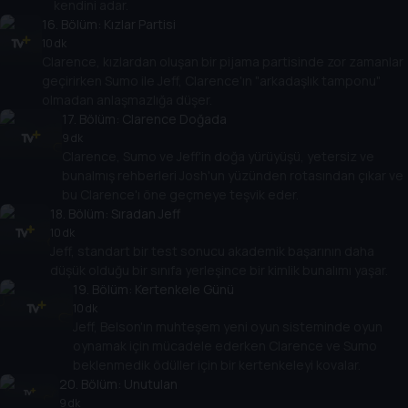
kendini adar.
16
. Bölüm:
Kızlar Partisi
10 dk
Clarence, kızlardan oluşan bir pijama partisinde zor zamanlar
geçirirken Sumo ile Jeff, Clarence'ın "arkadaşlık tamponu"
olmadan anlaşmazlığa düşer.
17
. Bölüm:
Clarence Doğada
9 dk
Clarence, Sumo ve Jeff'in doğa yürüyüşü, yetersiz ve
bunalmış rehberleri Josh'un yüzünden rotasından çıkar ve
bu Clarence'ı öne geçmeye teşvik eder.
18
. Bölüm:
Sıradan Jeff
10 dk
Jeff, standart bir test sonucu akademik başarının daha
düşük olduğu bir sınıfa yerleşince bir kimlik bunalımı yaşar.
19
. Bölüm:
Kertenkele Günü
10 dk
Jeff, Belson'ın muhteşem yeni oyun sisteminde oyun
oynamak için mücadele ederken Clarence ve Sumo
beklenmedik ödüller için bir kertenkeleyi kovalar.
20
. Bölüm:
Unutulan
9 dk