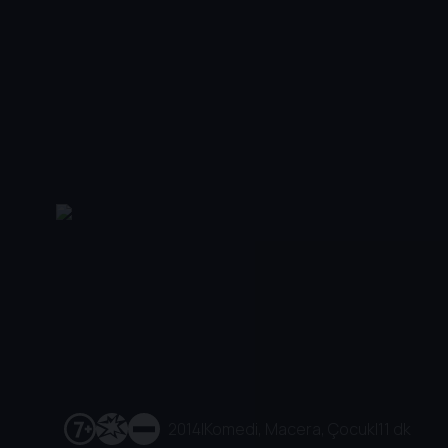
2014
|
Komedi, Macera, Çocuk
|
11 dk