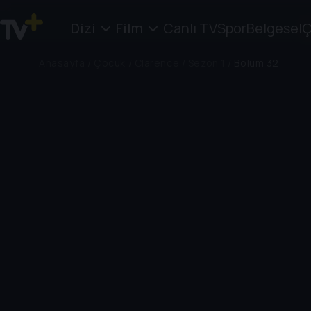
Dizi
Film
Canlı TV
Spor
Belgesel
Ç
Anasayfa
/
Çocuk
/
Clarence
/
Sezon 1
/
Bölüm 32