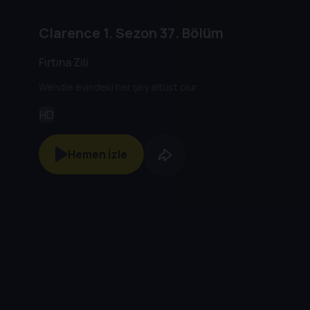
Clarence
1. Sezon
37. Bölüm
Fırtına Zili
Wendle evindeki her şey altüst olur.
HD
Hemen İzle