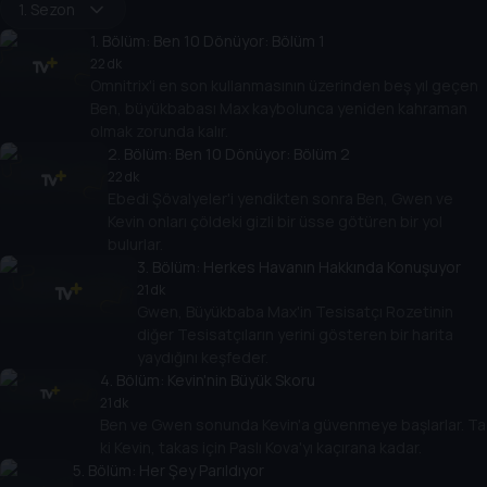
1. Sezon
1
. Bölüm:
Ben 10 Dönüyor: Bölüm 1
22 dk
Omnitrix'i en son kullanmasının üzerinden beş yıl geçen
Ben, büyükbabası Max kaybolunca yeniden kahraman
olmak zorunda kalır.
2
. Bölüm:
Ben 10 Dönüyor: Bölüm 2
22 dk
Ebedi Şövalyeler'i yendikten sonra Ben, Gwen ve
Kevin onları çöldeki gizli bir üsse götüren bir yol
bulurlar.
3
. Bölüm:
Herkes Havanın Hakkında Konuşuyor
21 dk
Gwen, Büyükbaba Max'in Tesisatçı Rozetinin
diğer Tesisatçıların yerini gösteren bir harita
yaydığını keşfeder.
4
. Bölüm:
Kevin'nin Büyük Skoru
21 dk
Ben ve Gwen sonunda Kevin'a güvenmeye başlarlar. Ta
ki Kevin, takas için Paslı Kova'yı kaçırana kadar.
5
. Bölüm:
Her Şey Parıldıyor