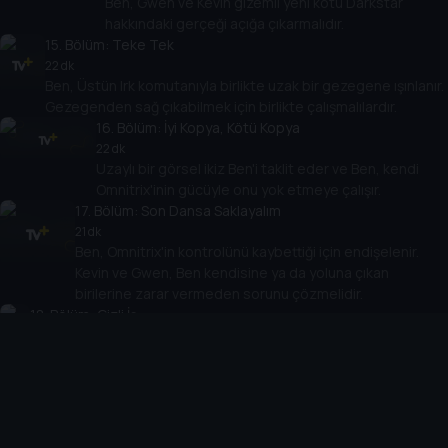
Ben, Gwen ve Kevin gizemli yeni kötü Darkstar
hakkındaki gerçeği açığa çıkarmalıdır.
15
. Bölüm:
Teke Tek
22 dk
Ben, Üstün Irk komutanıyla birlikte uzak bir gezegene ışınlanır.
Gezegenden sağ çıkabilmek için birlikte çalışmalılardır.
16
. Bölüm:
İyi Kopya, Kötü Kopya
22 dk
Uzaylı bir görsel ikiz Ben'i taklit eder ve Ben, kendi
Omnitrix'inin gücüyle onu yok etmeye çalışır.
17
. Bölüm:
Son Dansa Saklayalım
21 dk
Ben, Omnitrix'in kontrolünü kaybettiği için endişelenir.
Kevin ve Gwen, Ben kendisine ya da yoluna çıkan
birilerine zarar vermeden sorunu çözmelidir.
18
. Bölüm:
Gizli İş
21 dk
Ben ve ekip, çocuk dahi Cooper'ı, onu gizemli bir kemerin
inşasına yardım etmeye zorlayan Gen Uzaylı'lardan kurtarmak
zorundadır.
19
. Bölüm:
Evcil Hayvan Projesi
22 dk