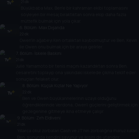
21 dk
Büyükbaba Max, Ben'e bir kahraman ekibi toplamasını
söyleyen bir mesaj bıraktıktan sonra ekip daha fazla
müttefik bulmak için yola çıkar.
6
. Bölüm:
Max Dışarıda
22 dk
Gwen'in ağabeyi Ken ortalıktan kaybolmuştur ve Ben, Kevin
ile Gwen onu bulmak için bir araya gelirler.
7
. Bölüm:
İskele Baskını
21 dk
Julie Yamamoto bir tenis maçını kazandıktan sonra Ben,
cesaretini toplayıp ona yakındaki iskelede çıkma teklif eder:
sonuçları felaket olur.
8
. Bölüm:
Küçük Kızlar Ne Yapıyor
22 dk
Ben ve Gwen büyükannelerinin uzaylı olduğunu
öğrendiklerinde Verdona, Gwen'i güçlerini geliştirmek için
gezegenine gitmeye ikna etmeye çalışır.
9
. Bölüm:
Zırh Eldiveni
21 dk
Yıllarca okul zorbaları Cash ve JT'nin zorbalığına maruz kalan
Ben, sonunda kendini savunur ve ikisini de utandırır.