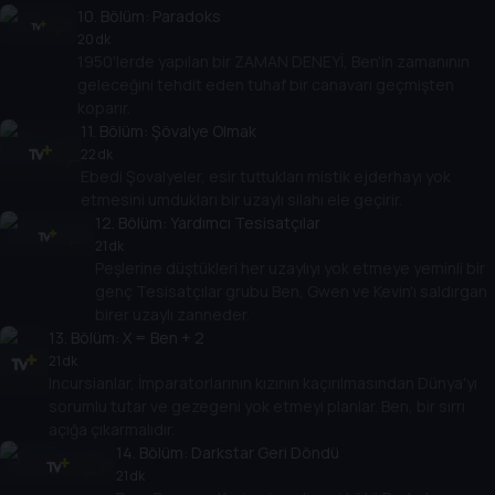
10
. Bölüm:
Paradoks
20 dk
1950'lerde yapılan bir ZAMAN DENEYİ, Ben'in zamanının
geleceğini tehdit eden tuhaf bir canavarı geçmişten
koparır.
11
. Bölüm:
Şövalye Olmak
22 dk
Ebedi Şovalyeler, esir tuttukları mistik ejderhayı yok
etmesini umdukları bir uzaylı silahı ele geçirir.
12
. Bölüm:
Yardımcı Tesisatçılar
21 dk
Peşlerine düştükleri her uzaylıyı yok etmeye yeminli bir
genç Tesisatçılar grubu Ben, Gwen ve Kevin'ı saldırgan
birer uzaylı zanneder.
13
. Bölüm:
X = Ben + 2
21 dk
Incursianlar, İmparatorlarının kızının kaçırılmasından Dünya'yı
sorumlu tutar ve gezegeni yok etmeyi planlar. Ben, bir sırrı
açığa çıkarmalıdır.
14
. Bölüm:
Darkstar Geri Döndü
21 dk