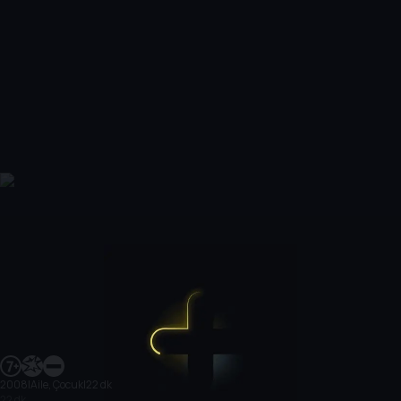
2008
|
Aile, Çocuk
|
22 dk
22 dk