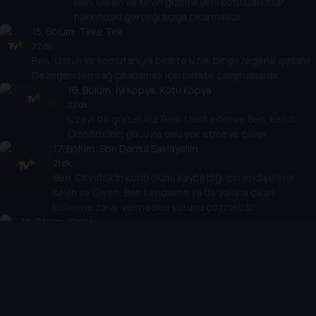
Ben, Gwen ve Kevin gizemli yeni kötü Darkstar
hakkındaki gerçeği açığa çıkarmalıdır.
15
. Bölüm:
Teke Tek
22 dk
Ben, Üstün Irk komutanıyla birlikte uzak bir gezegene ışınlanır.
Gezegenden sağ çıkabilmek için birlikte çalışmalılardır.
16
. Bölüm:
İyi Kopya, Kötü Kopya
22 dk
Uzaylı bir görsel ikiz Ben'i taklit eder ve Ben, kendi
Omnitrix'inin gücüyle onu yok etmeye çalışır.
17
. Bölüm:
Son Dansa Saklayalım
21 dk
Ben, Omnitrix'in kontrolünü kaybettiği için endişelenir.
Kevin ve Gwen, Ben kendisine ya da yoluna çıkan
birilerine zarar vermeden sorunu çözmelidir.
18
. Bölüm:
Gizli İş
21 dk
Ben ve ekip, çocuk dahi Cooper'ı, onu gizemli bir kemerin
inşasına yardım etmeye zorlayan Gen Uzaylı'lardan kurtarmak
zorundadır.
19
. Bölüm:
Evcil Hayvan Projesi
22 dk