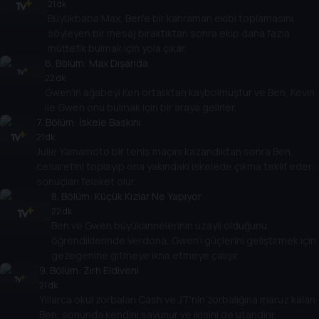
21 dk
Büyükbaba Max, Ben'e bir kahraman ekibi toplamasını
söyleyen bir mesaj bıraktıktan sonra ekip daha fazla
müttefik bulmak için yola çıkar.
6
. Bölüm:
Max Dışarıda
22 dk
Gwen'in ağabeyi Ken ortalıktan kaybolmuştur ve Ben, Kevin
ile Gwen onu bulmak için bir araya gelirler.
7
. Bölüm:
İskele Baskını
21 dk
Julie Yamamoto bir tenis maçını kazandıktan sonra Ben,
cesaretini toplayıp ona yakındaki iskelede çıkma teklif eder:
sonuçları felaket olur.
8
. Bölüm:
Küçük Kızlar Ne Yapıyor
22 dk
Ben ve Gwen büyükannelerinin uzaylı olduğunu
öğrendiklerinde Verdona, Gwen'i güçlerini geliştirmek için
gezegenine gitmeye ikna etmeye çalışır.
9
. Bölüm:
Zırh Eldiveni
21 dk
Yıllarca okul zorbaları Cash ve JT'nin zorbalığına maruz kalan
Ben, sonunda kendini savunur ve ikisini de utandırır.