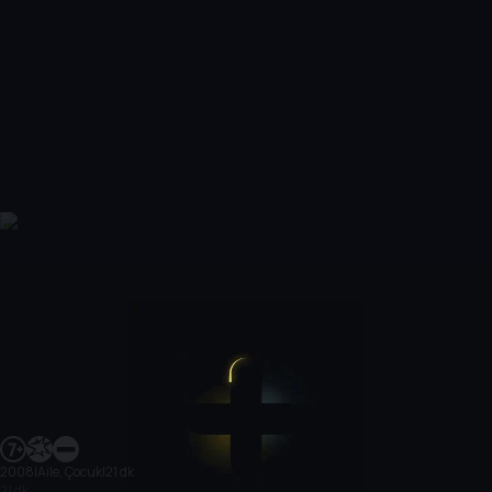
2008
|
Aile, Çocuk
|
21 dk
21 dk