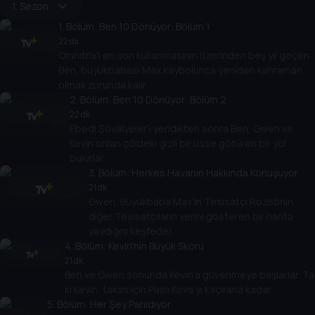
1. Sezon
1
. Bölüm:
Ben 10 Dönüyor: Bölüm 1
22 dk
Omnitrix'i en son kullanmasının üzerinden beş yıl geçen
Ben, büyükbabası Max kaybolunca yeniden kahraman
olmak zorunda kalır.
2
. Bölüm:
Ben 10 Dönüyor: Bölüm 2
22 dk
Ebedi Şövalyeler'i yendikten sonra Ben, Gwen ve
Kevin onları çöldeki gizli bir üsse götüren bir yol
bulurlar.
3
. Bölüm:
Herkes Havanın Hakkında Konuşuyor
21 dk
Gwen, Büyükbaba Max'in Tesisatçı Rozetinin
diğer Tesisatçıların yerini gösteren bir harita
yaydığını keşfeder.
4
. Bölüm:
Kevin'nin Büyük Skoru
21 dk
Ben ve Gwen sonunda Kevin'a güvenmeye başlarlar. Ta
ki Kevin, takas için Paslı Kova'yı kaçırana kadar.
5
. Bölüm:
Her Şey Parıldıyor