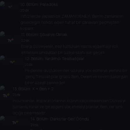
10
. Bölüm:
Paradoks
20 dk
1950'lerde yapılan bir ZAMAN DENEYİ, Ben'in zamanının
geleceğini tehdit eden tuhaf bir canavarı geçmişten
koparır.
11
. Bölüm:
Şövalye Olmak
22 dk
Ebedi Şovalyeler, esir tuttukları mistik ejderhayı yok
etmesini umdukları bir uzaylı silahı ele geçirir.
12
. Bölüm:
Yardımcı Tesisatçılar
21 dk
Peşlerine düştükleri her uzaylıyı yok etmeye yeminli bir
genç Tesisatçılar grubu Ben, Gwen ve Kevin'ı saldırgan
birer uzaylı zanneder.
13
. Bölüm:
X = Ben + 2
21 dk
Incursianlar, İmparatorlarının kızının kaçırılmasından Dünya'yı
sorumlu tutar ve gezegeni yok etmeyi planlar. Ben, bir sırrı
açığa çıkarmalıdır.
14
. Bölüm:
Darkstar Geri Döndü
21 dk