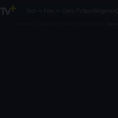
Dizi
Film
Canlı TV
Spor
Belgesel
Ç
Anasayfa
/
Çocuk
/
Ben 10: Alien Force
/
Sezon 1
/
Bölüm