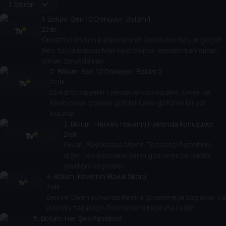
1. Sezon
1
. Bölüm:
Ben 10 Dönüyor: Bölüm 1
22 dk
Omnitrix'i en son kullanmasının üzerinden beş yıl geçen
Ben, büyükbabası Max kaybolunca yeniden kahraman
olmak zorunda kalır.
2
. Bölüm:
Ben 10 Dönüyor: Bölüm 2
22 dk
Ebedi Şövalyeler'i yendikten sonra Ben, Gwen ve
Kevin onları çöldeki gizli bir üsse götüren bir yol
bulurlar.
3
. Bölüm:
Herkes Havanın Hakkında Konuşuyor
21 dk
Gwen, Büyükbaba Max'in Tesisatçı Rozetinin
diğer Tesisatçıların yerini gösteren bir harita
yaydığını keşfeder.
4
. Bölüm:
Kevin'nin Büyük Skoru
21 dk
Ben ve Gwen sonunda Kevin'a güvenmeye başlarlar. Ta
ki Kevin, takas için Paslı Kova'yı kaçırana kadar.
5
. Bölüm:
Her Şey Parıldıyor