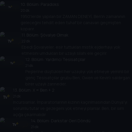
10
. Bölüm:
Paradoks
20 dk
1950'lerde yapılan bir ZAMAN DENEYİ, Ben'in zamanının
geleceğini tehdit eden tuhaf bir canavarı geçmişten
koparır.
11
. Bölüm:
Şövalye Olmak
22 dk
Ebedi Şovalyeler, esir tuttukları mistik ejderhayı yok
etmesini umdukları bir uzaylı silahı ele geçirir.
12
. Bölüm:
Yardımcı Tesisatçılar
21 dk
Peşlerine düştükleri her uzaylıyı yok etmeye yeminli bir
genç Tesisatçılar grubu Ben, Gwen ve Kevin'ı saldırgan
birer uzaylı zanneder.
13
. Bölüm:
X = Ben + 2
21 dk
Incursianlar, İmparatorlarının kızının kaçırılmasından Dünya'yı
sorumlu tutar ve gezegeni yok etmeyi planlar. Ben, bir sırrı
açığa çıkarmalıdır.
14
. Bölüm:
Darkstar Geri Döndü
21 dk