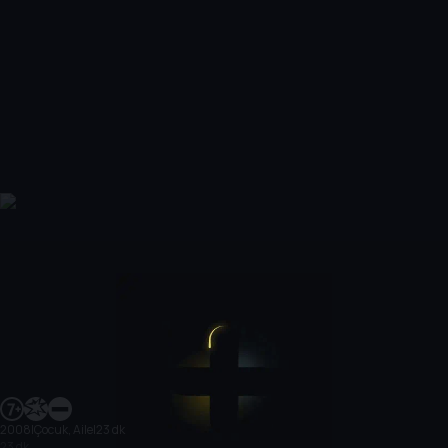
2008
|
Çocuk, Aile
|
23 dk
23 dk