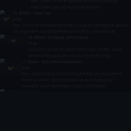
Ben, Gwen ve Kevin gizemli yeni kötü Darkstar
hakkındaki gerçeği açığa çıkarmalıdır.
15
. Bölüm:
Teke Tek
22 dk
Ben, Üstün Irk komutanıyla birlikte uzak bir gezegene ışınlanır.
Gezegenden sağ çıkabilmek için birlikte çalışmalılardır.
16
. Bölüm:
İyi Kopya, Kötü Kopya
22 dk
Uzaylı bir görsel ikiz Ben'i taklit eder ve Ben, kendi
Omnitrix'inin gücüyle onu yok etmeye çalışır.
17
. Bölüm:
Son Dansa Saklayalım
21 dk
Ben, Omnitrix'in kontrolünü kaybettiği için endişelenir.
Kevin ve Gwen, Ben kendisine ya da yoluna çıkan
birilerine zarar vermeden sorunu çözmelidir.
18
. Bölüm:
Gizli İş
21 dk
Ben ve ekip, çocuk dahi Cooper'ı, onu gizemli bir kemerin
inşasına yardım etmeye zorlayan Gen Uzaylı'lardan kurtarmak
zorundadır.
19
. Bölüm:
Evcil Hayvan Projesi
22 dk