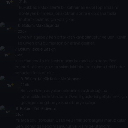
21 dk
Büyükbaba Max, Ben'e bir kahraman ekibi toplamasını
söyleyen bir mesaj bıraktıktan sonra ekip daha fazla
müttefik bulmak için yola çıkar.
6
. Bölüm:
Max Dışarıda
22 dk
Gwen'in ağabeyi Ken ortalıktan kaybolmuştur ve Ben, Kevin
ile Gwen onu bulmak için bir araya gelirler.
7
. Bölüm:
İskele Baskını
21 dk
Julie Yamamoto bir tenis maçını kazandıktan sonra Ben,
cesaretini toplayıp ona yakındaki iskelede çıkma teklif eder:
sonuçları felaket olur.
8
. Bölüm:
Küçük Kızlar Ne Yapıyor
22 dk
Ben ve Gwen büyükannelerinin uzaylı olduğunu
öğrendiklerinde Verdona, Gwen'i güçlerini geliştirmek için
gezegenine gitmeye ikna etmeye çalışır.
9
. Bölüm:
Zırh Eldiveni
21 dk
Yıllarca okul zorbaları Cash ve JT'nin zorbalığına maruz kalan
Ben, sonunda kendini savunur ve ikisini de utandırır.