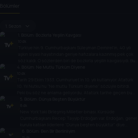
Bölümler
1. Sezon
1
. Bölüm:
Bozkırla Yeşilin Kavgası
10 dk
Türkiye’nin 9. Cumhurbaşkanı Süleyman Demirel’in, 40 yılı
aşkın siyasi hayatından geriye hafızalara kazınmış pek çok
söz kaldı. O sözlerden biri de bozkırla yeşilin kavgasıydı. Bu
4
cümlenin arka planında, hem “Çoban Sülü” diye anıldığı
. Bölüm:
Ne Mutlu Türküm Diyene
çocukluğu hem de “barajlar kralı” olarak adlandırılmasının
10 dk
Tarih 29 Ekim 1933. Cumhuriyet’in 10. yılı kutlanıyor. Atatürk
hikayesi vardı.
10. Yıl Nutku’nu “Ne mutlu Türküm diyene” sözüyle bitirdi.
Peki bu söz ne anlama geliyordu, Atatürk tarihe geçen bu
sözüyle neyi ifade etmek istemişti?
5
. Bölüm:
Dünya Beşten Büyüktür
8 dk
New York’taki Birleşmiş Milletler binası. Kürsüde
Cumhurbaşkanı Recep Tayyip Erdoğan var. Erdoğan, genel
kurula katılan liderlere “Dünya beşten büyüktür” diye
seslendi. Bu sözüyle Güvenlik Konseyi’ndeki adaletsizliğe
6
. Bölüm:
Ben Bir Berlinliyim
vurgu yaptı.
15 dk