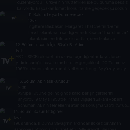
düzenliyordu. Türkiye’nin müttefikleri ise bu duruma sessiz
kalıyordu. Başbakan İsmet İnönü, tarihe geçecek şu sözünü
tam da bu dönemde söyledi: Yeni bir dünya kurulur ve
11
. Bölüm:
Leydi Dönmeyecek
Türkiye de o dünyada yerini alır.
10 dk
İngiltere Başbakanı Margaret Thatcher’in ‘Demir
Leydi’ olarak nam saldığı yıllardı. Kısaca 'Thatcherizm'
olarak isimlendirilecek icraatları, sendikalar ve
12
. Bölüm:
muhalefeti ayağa kaldırmıştı. Thatcher gelen
İnsanlık İçin Büyük Bir Adım
tepkilere şu yanıtı verdi: İsterseniz siz dönün. Leydi
14 dk
ABD – SSCB rekabetinin uzaya taşındığı yıllarda yüzlerce
dönmeyecek…
yıldır insanlığın hayali olan bir olay gerçekleşti. 20 Temmuz
1969’da Amerikalı astronot Neil Armstrong, Ay yüzeyine ayak
basan ilk insan olarak tarihe geçti. Armstrong’un “Bir insan
için küçük, insanlık için büyük bir adım” bu yolculuğun simgesi
13
. Bölüm:
Ab Nasıl Kuruldu?
oldu.
14 dk
Avrupa 1950’ye gelindiğinde kalıcı barışın çarelerini
arıyordu. 9 Mayıs 1950’de Fransa Dışişleri Bakanı Robert
Schuman, AB’nin temellerini atan bir konuşma yaptı. “Avrupa
14
ne bir anda ne de tek bir plan çerçevesinde kurulabilir”
. Bölüm:
Sözün Bittiği Yer
dedi, Fransa ile Almanya arasında kömür çelik birliğini
15 dk
1969 yılında, II. Dünya Savaşı’nın ardından ilk kez bir Alman
önerdi.
Şansölyesi Polonya’yı ziyaret etti. Willy Brandt, Varşova