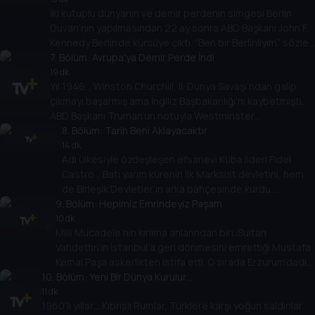
İki kutuplu dünyanın ve demir perdenin simgesi Berlin
Duvarı’nın yapılmasından 22 ay sonra ABD Başkanı John F.
Kennedy Berlin’de kürsüye çıktı. “Ben bir Berlinliyim” sözleri
tarihe geçti. Peki Kennedy bu sözleriyle duvarın
7
. Bölüm:
Avrupa'ya Demir Perde İndi
ötesindeki rakiplerine ne mesaj veriyordu?
19 dk
Yıl 1946… Winston Churchill, II. Dünya Savaşı’ndan galip
çıkmayı başarmış ama İngiliz Başbakanlığı’nı kaybetmişti.
ABD Başkanı Truman’un notuyla Westminster
Üniversitesi’nden bir davet aldı. Burada yaptığı
8
. Bölüm:
Tarih Beni Aklayacaktır
konuşmada kullandığı bir terim, SSCB liderliğindeki doğu
14 dk
Adı ülkesiyle özdeşleşen efsanevi Küba lideri Fidel
blokunun simgesi oldu: Demir Perde…
Castro… Batı yarım kürenin ilk Marksist devletini, hem
de Birleşik Devletler’in arka bahçesinde kurdu.
9
Dünyanın bir yarısı ona ‘büyük devrimci’, diğer yarısı
. Bölüm:
Hepimiz Emrindeyiz Paşam
‘diktatör’ dedi. Castro’nun bu tartışmalara yorumu
10 dk
Milli Mücadele’nin kırılma anlarından biri. Sultan
açıktı: Tarih beni aklayacaktır…
Vahdettin’in İstanbul’a geri dönmesini emrettiği Mustafa
Kemal Paşa askerlikten istifa etti. O sırada Erzurum’dadır.
10
. Bölüm:
“Askerleriyle beraber Kazım Karabekir geliyor” haberi
Yeni Bir Dünya Kurulur…
ulaştı. Karabekir’in ağzından şu cümle çıkar: Hepimiz
11 dk
1960’lı yıllar… Kıbrıslı Rumlar, Türklere karşı yoğun saldırılar
emrinizdeyiz Paşam.