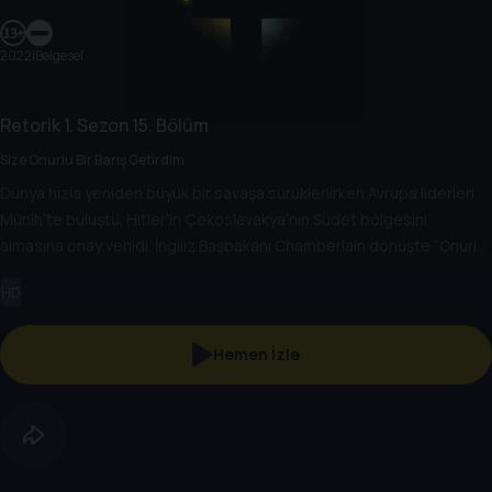
2022
|
Belgesel
Retorik
1. Sezon
15. Bölüm
Size Onurlu Bir Barış Getirdim
Dünya hızla yeniden büyük bir savaşa sürüklenirken Avrupa liderleri
Münih’te buluştu. Hitler’in Çekoslavakya’nın Südet bölgesini
almasına onay verildi. İngiliz Başbakanı Chamberlain dönüşte “Onurlu
bir barışla döndüm” dedi ama tarihin akışı onun öngördüğü gibi
HD
olmayacaktı.
Hemen İzle