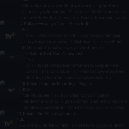
İki kutuplu dünyanın ve demir perdenin simgesi Berlin
Duvarı’nın yapılmasından 22 ay sonra ABD Başkanı John F.
Kennedy Berlin’de kürsüye çıktı. “Ben bir Berlinliyim” sözleri
tarihe geçti. Peki Kennedy bu sözleriyle duvarın
7
. Bölüm:
Avrupa'ya Demir Perde İndi
ötesindeki rakiplerine ne mesaj veriyordu?
19 dk
Yıl 1946… Winston Churchill, II. Dünya Savaşı’ndan galip
çıkmayı başarmış ama İngiliz Başbakanlığı’nı kaybetmişti.
ABD Başkanı Truman’un notuyla Westminster
Üniversitesi’nden bir davet aldı. Burada yaptığı
8
. Bölüm:
Tarih Beni Aklayacaktır
konuşmada kullandığı bir terim, SSCB liderliğindeki doğu
14 dk
Adı ülkesiyle özdeşleşen efsanevi Küba lideri Fidel
blokunun simgesi oldu: Demir Perde…
Castro… Batı yarım kürenin ilk Marksist devletini, hem
de Birleşik Devletler’in arka bahçesinde kurdu.
9
Dünyanın bir yarısı ona ‘büyük devrimci’, diğer yarısı
. Bölüm:
Hepimiz Emrindeyiz Paşam
‘diktatör’ dedi. Castro’nun bu tartışmalara yorumu
10 dk
Milli Mücadele’nin kırılma anlarından biri. Sultan
açıktı: Tarih beni aklayacaktır…
Vahdettin’in İstanbul’a geri dönmesini emrettiği Mustafa
Kemal Paşa askerlikten istifa etti. O sırada Erzurum’dadır.
10
. Bölüm:
“Askerleriyle beraber Kazım Karabekir geliyor” haberi
Yeni Bir Dünya Kurulur…
ulaştı. Karabekir’in ağzından şu cümle çıkar: Hepimiz
11 dk
1960’lı yıllar… Kıbrıslı Rumlar, Türklere karşı yoğun saldırılar
emrinizdeyiz Paşam.