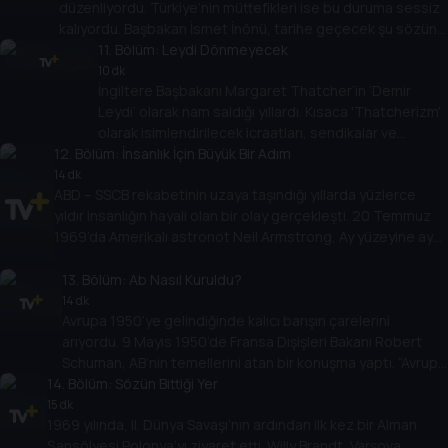
düzenliyordu. Türkiye’nin müttefikleri ise bu duruma sessiz
kalıyordu. Başbakan İsmet İnönü, tarihe geçecek şu sözünü
tam da bu dönemde söyledi: Yeni bir dünya kurulur ve
11
. Bölüm:
Leydi Dönmeyecek
Türkiye de o dünyada yerini alır.
10 dk
İngiltere Başbakanı Margaret Thatcher’in ‘Demir
Leydi’ olarak nam saldığı yıllardı. Kısaca 'Thatcherizm'
olarak isimlendirilecek icraatları, sendikalar ve
12
. Bölüm:
muhalefeti ayağa kaldırmıştı. Thatcher gelen
İnsanlık İçin Büyük Bir Adım
tepkilere şu yanıtı verdi: İsterseniz siz dönün. Leydi
14 dk
ABD – SSCB rekabetinin uzaya taşındığı yıllarda yüzlerce
dönmeyecek…
yıldır insanlığın hayali olan bir olay gerçekleşti. 20 Temmuz
1969’da Amerikalı astronot Neil Armstrong, Ay yüzeyine ayak
basan ilk insan olarak tarihe geçti. Armstrong’un “Bir insan
için küçük, insanlık için büyük bir adım” bu yolculuğun simgesi
13
. Bölüm:
Ab Nasıl Kuruldu?
oldu.
14 dk
Avrupa 1950’ye gelindiğinde kalıcı barışın çarelerini
arıyordu. 9 Mayıs 1950’de Fransa Dışişleri Bakanı Robert
Schuman, AB’nin temellerini atan bir konuşma yaptı. “Avrupa
14
ne bir anda ne de tek bir plan çerçevesinde kurulabilir”
. Bölüm:
Sözün Bittiği Yer
dedi, Fransa ile Almanya arasında kömür çelik birliğini
15 dk
1969 yılında, II. Dünya Savaşı’nın ardından ilk kez bir Alman
önerdi.
Şansölyesi Polonya’yı ziyaret etti. Willy Brandt, Varşova