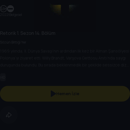
2022
|
Belgesel
Retorik
1. Sezon
14. Bölüm
Sözün Bittiği Yer
1969 yılında, II. Dünya Savaşı’nın ardından ilk kez bir Alman Şansölyesi
Polonya’yı ziyaret etti. Willy Brandt, Varşova Gettosu Anıtı’nda saygı
duruşunda bulundu. Bu sırada beklenmedik bir şekilde sessizce diz
çöktü. Daha sonra bu davranışı için “İnsanlar sözün bittiği yerde ne
HD
yaparsa onu yaptım” diyecekti.
Hemen İzle