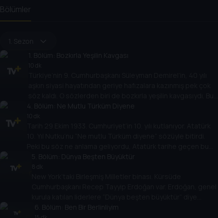
Bölümler
1. Sezon
1
. Bölüm:
Bozkırla Yeşilin Kavgası
10 dk
Türkiye’nin 9. Cumhurbaşkanı Süleyman Demirel’in, 40 yılı
aşkın siyasi hayatından geriye hafızalara kazınmış pek çok
söz kaldı. O sözlerden biri de bozkırla yeşilin kavgasıydı. Bu
4
cümlenin arka planında, hem “Çoban Sülü” diye anıldığı
. Bölüm:
Ne Mutlu Türküm Diyene
çocukluğu hem de “barajlar kralı” olarak adlandırılmasının
10 dk
Tarih 29 Ekim 1933. Cumhuriyet’in 10. yılı kutlanıyor. Atatürk
hikayesi vardı.
10. Yıl Nutku’nu “Ne mutlu Türküm diyene” sözüyle bitirdi.
Peki bu söz ne anlama geliyordu, Atatürk tarihe geçen bu
sözüyle neyi ifade etmek istemişti?
5
. Bölüm:
Dünya Beşten Büyüktür
8 dk
New York’taki Birleşmiş Milletler binası. Kürsüde
Cumhurbaşkanı Recep Tayyip Erdoğan var. Erdoğan, genel
kurula katılan liderlere “Dünya beşten büyüktür” diye
seslendi. Bu sözüyle Güvenlik Konseyi’ndeki adaletsizliğe
6
. Bölüm:
Ben Bir Berlinliyim
vurgu yaptı.
15 dk