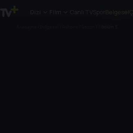
Dizi
Film
Canlı TV
Spor
Belgesel
Ç
Anasayfa
/
Belgesel
/
Retorik
/
Sezon 1
/
Bölüm 5