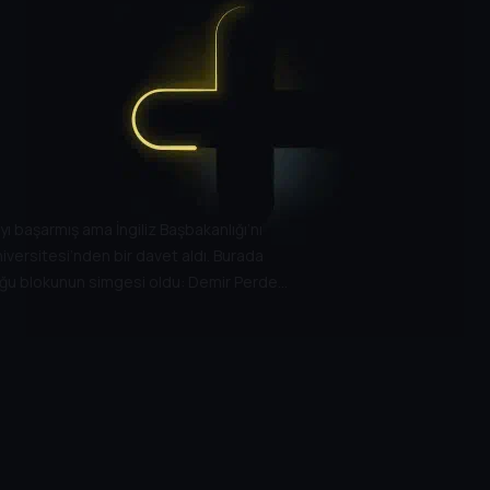
yı başarmış ama İngiliz Başbakanlığı’nı
versitesi’nden bir davet aldı. Burada
 doğu blokunun simgesi oldu: Demir Perde…