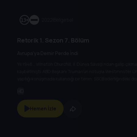
2022
|
Belgesel
Retorik
1. Sezon
7. Bölüm
Avrupa'ya Demir Perde İndi
Yıl 1946… Winston Churchill, II. Dünya Savaşı’ndan galip çıkma
kaybetmişti. ABD Başkanı Truman’un notuyla Westminster Üni
yaptığı konuşmada kullandığı bir terim, SSCB liderliğindeki
HD
Hemen İzle