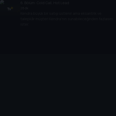
6
. Bölüm:
Cold Call, Hot Lead
28 dk
Kendra büyük bir satışı üstlenir ama eksantrik ve
talepkâr müşteri Kendra'nın sunabileceğinden fazlasını
ister.
Cihazlar
Öne Çıkanlar
TV+ Pro
Yasal
From
TV+ Nedir?
Aydınlatma Metni
Doğu
TV+ Ev (IPTV)
Kullanım Koşulları
The Housemaid
TV+ Smart TV