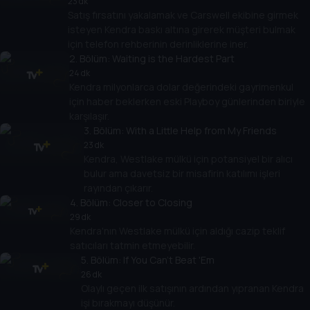
23 dk
Satış fırsatını yakalamak ve Carswell ekibine girmek
isteyen Kendra baskı altına girerek müşteri bulmak
için telefon rehberinin derinliklerine iner.
2
. Bölüm:
Waiting is the Hardest Part
24 dk
Kendra milyonlarca dolar değerindeki gayrimenkul
için haber beklerken eski Playboy günlerinden biriyle
karşılaşır.
3
. Bölüm:
With a Little Help from My Friends
23 dk
Kendra, Westlake mülkü için potansiyel bir alıcı
bulur ama davetsiz bir misafirin katılımı işleri
rayından çıkarır.
4
. Bölüm:
Closer to Closing
29 dk
Kendra'nın Westlake mülkü için aldığı cazip teklif
satıcıları tatmin etmeyebilir.
5
. Bölüm:
If You Can't Beat 'Em
26 dk
Olaylı geçen ilk satışının ardından yıpranan Kendra
işi bırakmayı düşünür.