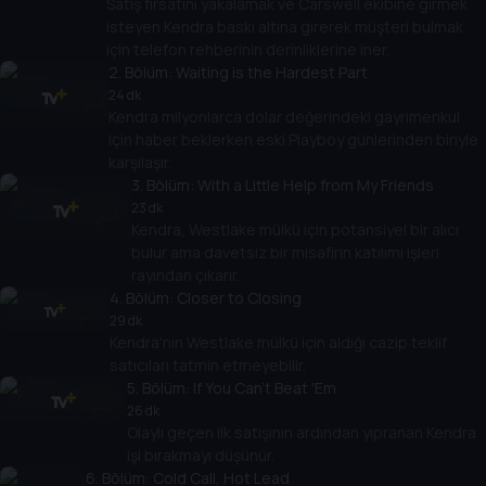
Satış fırsatını yakalamak ve Carswell ekibine girmek
isteyen Kendra baskı altına girerek müşteri bulmak
için telefon rehberinin derinliklerine iner.
2
. Bölüm:
Waiting is the Hardest Part
24 dk
Kendra milyonlarca dolar değerindeki gayrimenkul
için haber beklerken eski Playboy günlerinden biriyle
karşılaşır.
3
. Bölüm:
With a Little Help from My Friends
23 dk
Kendra, Westlake mülkü için potansiyel bir alıcı
bulur ama davetsiz bir misafirin katılımı işleri
rayından çıkarır.
4
. Bölüm:
Closer to Closing
29 dk
Kendra'nın Westlake mülkü için aldığı cazip teklif
satıcıları tatmin etmeyebilir.
5
. Bölüm:
If You Can't Beat 'Em
26 dk
Olaylı geçen ilk satışının ardından yıpranan Kendra
işi bırakmayı düşünür.
6
. Bölüm:
Cold Call, Hot Lead