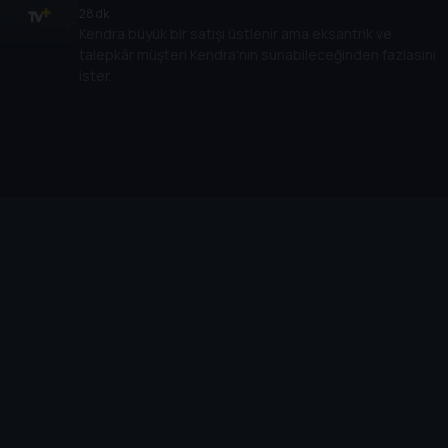
28 dk
Kendra büyük bir satışı üstlenir ama eksantrik ve
talepkâr müşteri Kendra'nın sunabileceğinden fazlasını
ister.
Cihazlar
Öne Çıkanlar
TV+ Pro
Yasal
From
TV+ Nedir?
Aydınlatma Metni
Doğu
TV+ Ev (IPTV)
Kullanım Koşulları
The Housemaid
TV+ Smart TV