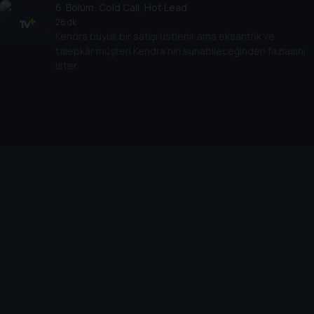
6
. Bölüm:
Cold Call, Hot Lead
28 dk
Kendra büyük bir satışı üstlenir ama eksantrik ve
talepkâr müşteri Kendra'nın sunabileceğinden fazlasını
ister.
Cihazlar
Öne Çıkanlar
TV+ Pro
Yasal
From
TV+ Nedir?
Aydınlatma Metni
Doğu
TV+ Ev (IPTV)
Kullanım Koşulları
The Housemaid
TV+ Smart TV