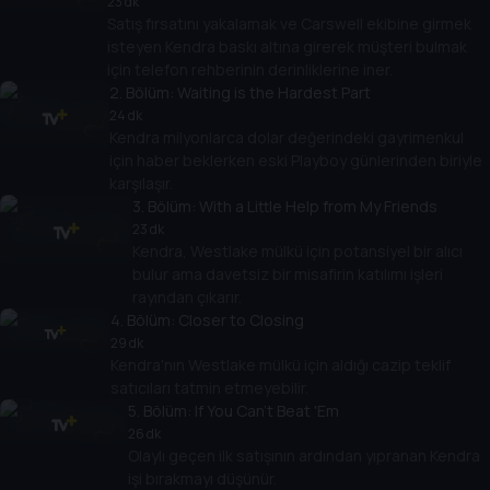
23 dk
Satış fırsatını yakalamak ve Carswell ekibine girmek
isteyen Kendra baskı altına girerek müşteri bulmak
için telefon rehberinin derinliklerine iner.
2
. Bölüm:
Waiting is the Hardest Part
24 dk
Kendra milyonlarca dolar değerindeki gayrimenkul
için haber beklerken eski Playboy günlerinden biriyle
karşılaşır.
3
. Bölüm:
With a Little Help from My Friends
23 dk
Kendra, Westlake mülkü için potansiyel bir alıcı
bulur ama davetsiz bir misafirin katılımı işleri
rayından çıkarır.
4
. Bölüm:
Closer to Closing
29 dk
Kendra'nın Westlake mülkü için aldığı cazip teklif
satıcıları tatmin etmeyebilir.
5
. Bölüm:
If You Can't Beat 'Em
26 dk
Olaylı geçen ilk satışının ardından yıpranan Kendra
işi bırakmayı düşünür.