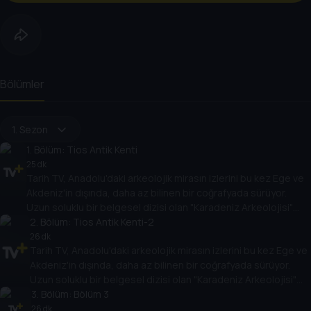
Bölümler
1. Sezon
1
. Bölüm:
Tios Antik Kenti
25 dk
Tarih TV, Anadolu'daki arkeolojik mirasın izlerini bu kez Ege ve
Akdeniz'in dışında, daha az bilinen bir coğrafyada sürüyor.
Uzun soluklu bir belgesel dizisi olan "Karadeniz Arkeolojisi"
antik çağlara bakışı değiştirecek.
2
. Bölüm:
Tios Antik Kenti-2
26 dk
Tarih TV, Anadolu'daki arkeolojik mirasın izlerini bu kez Ege ve
Akdeniz'in dışında, daha az bilinen bir coğrafyada sürüyor.
Uzun soluklu bir belgesel dizisi olan "Karadeniz Arkeolojisi"
antik çağlara bakışı değiştirecek.
3
. Bölüm:
Bölüm 3
26 dk