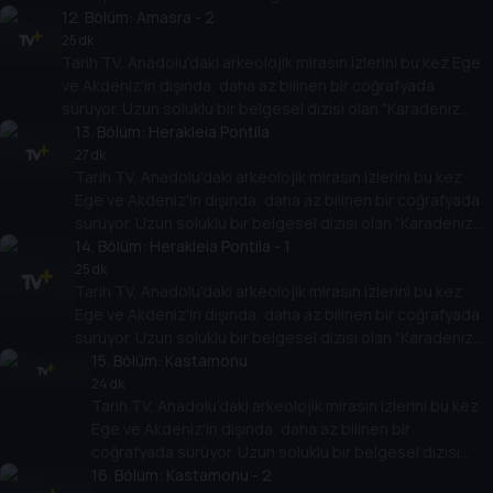
12
Arkeolojisi" antik çağlara bakışı değiştirecek.
. Bölüm:
Amasra - 2
25 dk
Tarih TV, Anadolu'daki arkeolojik mirasın izlerini bu kez Ege
ve Akdeniz'in dışında, daha az bilinen bir coğrafyada
sürüyor. Uzun soluklu bir belgesel dizisi olan "Karadeniz
Arkeolojisi" antik çağlara bakışı değiştirecek.
13
. Bölüm:
Herakleia Pontila
27 dk
Tarih TV, Anadolu'daki arkeolojik mirasın izlerini bu kez
Ege ve Akdeniz'in dışında, daha az bilinen bir coğrafyada
sürüyor. Uzun soluklu bir belgesel dizisi olan "Karadeniz
Arkeolojisi" antik çağlara bakışı değiştirecek.
14
. Bölüm:
Herakleia Pontila - 1
25 dk
Tarih TV, Anadolu'daki arkeolojik mirasın izlerini bu kez
Ege ve Akdeniz'in dışında, daha az bilinen bir coğrafyada
sürüyor. Uzun soluklu bir belgesel dizisi olan "Karadeniz
Arkeolojisi" antik çağlara bakışı değiştirecek.
15
. Bölüm:
Kastamonu
24 dk
Tarih TV, Anadolu'daki arkeolojik mirasın izlerini bu kez
Ege ve Akdeniz'in dışında, daha az bilinen bir
coğrafyada sürüyor. Uzun soluklu bir belgesel dizisi
olan "Karadeniz Arkeolojisi" antik çağlara bakışı
16
. Bölüm:
Kastamonu - 2