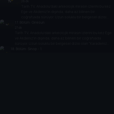
değiştirecek.
26 dk
Tarih TV, Anadolu'daki arkeolojik mirasın izlerini bu kez
Ege ve Akdeniz'in dışında, daha az bilinen bir
coğrafyada sürüyor. Uzun soluklu bir belgesel dizisi
17
. Bölüm:
olan "Karadeniz Arkeolojisi" antik çağlara bakışı
Giresun
değiştirecek.
27 dk
Tarih TV, Anadolu'daki arkeolojik mirasın izlerini bu kez Ege
ve Akdeniz'in dışında, daha az bilinen bir coğrafyada
sürüyor. Uzun soluklu bir belgesel dizisi olan "Karadeniz
18
. Bölüm:
Arkeolojisi" antik çağlara bakışı değiştirecek.
Sinop - 1
29 dk
Tarih TV, Anadolu'daki arkeolojik mirasın izlerini bu kez Ege ve
Akdeniz'in dışında, daha az bilinen bir coğrafyada sürüyor.
Uzun soluklu bir belgesel dizisi olan "Karadeniz Arkeolojisi"
antik çağlara bakışı değiştirecek.
19
. Bölüm:
Sinop - 2
25 dk
Tarih TV, Anadolu'daki arkeolojik mirasın izlerini bu kez Ege ve
Akdeniz'in dışında, daha az bilinen bir coğrafyada sürüyor.
Uzun soluklu bir belgesel dizisi olan "Karadeniz Arkeolojisi"
antik çağlara bakışı değiştirecek.
20
. Bölüm:
Düzce
26 dk
Tarih TV, Anadolu'daki arkeolojik mirasın izlerini bu kez Ege ve