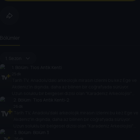
Bölümler
1. Sezon
1
. Bölüm:
Tios Antik Kenti
25 dk
Tarih TV, Anadolu'daki arkeolojik mirasın izlerini bu kez Ege ve
Akdeniz'in dışında, daha az bilinen bir coğrafyada sürüyor.
Uzun soluklu bir belgesel dizisi olan "Karadeniz Arkeolojisi"
antik çağlara bakışı değiştirecek.
2
. Bölüm:
Tios Antik Kenti-2
26 dk
Tarih TV, Anadolu'daki arkeolojik mirasın izlerini bu kez Ege ve
Akdeniz'in dışında, daha az bilinen bir coğrafyada sürüyor.
Uzun soluklu bir belgesel dizisi olan "Karadeniz Arkeolojisi"
antik çağlara bakışı değiştirecek.
3
. Bölüm:
Bölüm 3
26 dk