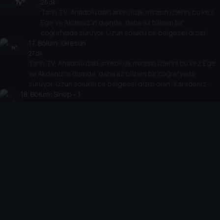
değiştirecek.
26 dk
Tarih TV, Anadolu'daki arkeolojik mirasın izlerini bu kez
Ege ve Akdeniz'in dışında, daha az bilinen bir
coğrafyada sürüyor. Uzun soluklu bir belgesel dizisi
17
. Bölüm:
olan "Karadeniz Arkeolojisi" antik çağlara bakışı
Giresun
değiştirecek.
27 dk
Tarih TV, Anadolu'daki arkeolojik mirasın izlerini bu kez Ege
ve Akdeniz'in dışında, daha az bilinen bir coğrafyada
sürüyor. Uzun soluklu bir belgesel dizisi olan "Karadeniz
18
. Bölüm:
Arkeolojisi" antik çağlara bakışı değiştirecek.
Sinop - 1
29 dk
Tarih TV, Anadolu'daki arkeolojik mirasın izlerini bu kez Ege ve
Akdeniz'in dışında, daha az bilinen bir coğrafyada sürüyor.
Uzun soluklu bir belgesel dizisi olan "Karadeniz Arkeolojisi"
antik çağlara bakışı değiştirecek.
19
. Bölüm:
Sinop - 2
25 dk
Tarih TV, Anadolu'daki arkeolojik mirasın izlerini bu kez Ege ve
Akdeniz'in dışında, daha az bilinen bir coğrafyada sürüyor.
Uzun soluklu bir belgesel dizisi olan "Karadeniz Arkeolojisi"
antik çağlara bakışı değiştirecek.
20
. Bölüm:
Düzce
26 dk
Tarih TV, Anadolu'daki arkeolojik mirasın izlerini bu kez Ege ve