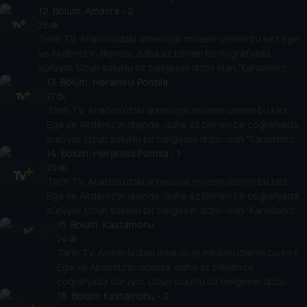
12
Arkeolojisi" antik çağlara bakışı değiştirecek.
. Bölüm:
Amasra - 2
25 dk
Tarih TV, Anadolu'daki arkeolojik mirasın izlerini bu kez Ege
ve Akdeniz'in dışında, daha az bilinen bir coğrafyada
sürüyor. Uzun soluklu bir belgesel dizisi olan "Karadeniz
Arkeolojisi" antik çağlara bakışı değiştirecek.
13
. Bölüm:
Herakleia Pontila
27 dk
Tarih TV, Anadolu'daki arkeolojik mirasın izlerini bu kez
Ege ve Akdeniz'in dışında, daha az bilinen bir coğrafyada
sürüyor. Uzun soluklu bir belgesel dizisi olan "Karadeniz
Arkeolojisi" antik çağlara bakışı değiştirecek.
14
. Bölüm:
Herakleia Pontila - 1
25 dk
Tarih TV, Anadolu'daki arkeolojik mirasın izlerini bu kez
Ege ve Akdeniz'in dışında, daha az bilinen bir coğrafyada
sürüyor. Uzun soluklu bir belgesel dizisi olan "Karadeniz
Arkeolojisi" antik çağlara bakışı değiştirecek.
15
. Bölüm:
Kastamonu
24 dk
Tarih TV, Anadolu'daki arkeolojik mirasın izlerini bu kez
Ege ve Akdeniz'in dışında, daha az bilinen bir
coğrafyada sürüyor. Uzun soluklu bir belgesel dizisi
olan "Karadeniz Arkeolojisi" antik çağlara bakışı
16
. Bölüm:
Kastamonu - 2