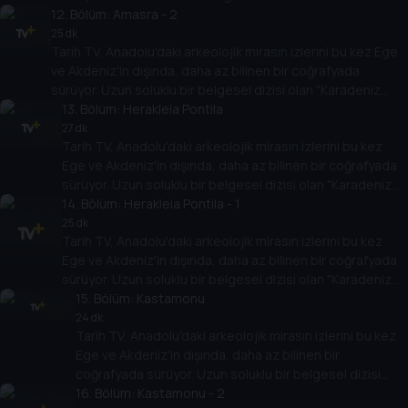
12
Arkeolojisi" antik çağlara bakışı değiştirecek.
. Bölüm:
Amasra - 2
25 dk
Tarih TV, Anadolu'daki arkeolojik mirasın izlerini bu kez Ege
ve Akdeniz'in dışında, daha az bilinen bir coğrafyada
sürüyor. Uzun soluklu bir belgesel dizisi olan "Karadeniz
Arkeolojisi" antik çağlara bakışı değiştirecek.
13
. Bölüm:
Herakleia Pontila
27 dk
Tarih TV, Anadolu'daki arkeolojik mirasın izlerini bu kez
Ege ve Akdeniz'in dışında, daha az bilinen bir coğrafyada
sürüyor. Uzun soluklu bir belgesel dizisi olan "Karadeniz
Arkeolojisi" antik çağlara bakışı değiştirecek.
14
. Bölüm:
Herakleia Pontila - 1
25 dk
Tarih TV, Anadolu'daki arkeolojik mirasın izlerini bu kez
Ege ve Akdeniz'in dışında, daha az bilinen bir coğrafyada
sürüyor. Uzun soluklu bir belgesel dizisi olan "Karadeniz
Arkeolojisi" antik çağlara bakışı değiştirecek.
15
. Bölüm:
Kastamonu
24 dk
Tarih TV, Anadolu'daki arkeolojik mirasın izlerini bu kez
Ege ve Akdeniz'in dışında, daha az bilinen bir
coğrafyada sürüyor. Uzun soluklu bir belgesel dizisi
olan "Karadeniz Arkeolojisi" antik çağlara bakışı
16
. Bölüm:
Kastamonu - 2