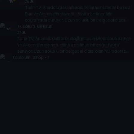
değiştirecek.
26 dk
Tarih TV, Anadolu'daki arkeolojik mirasın izlerini bu kez
Ege ve Akdeniz'in dışında, daha az bilinen bir
coğrafyada sürüyor. Uzun soluklu bir belgesel dizisi
17
. Bölüm:
olan "Karadeniz Arkeolojisi" antik çağlara bakışı
Giresun
değiştirecek.
27 dk
Tarih TV, Anadolu'daki arkeolojik mirasın izlerini bu kez Ege
ve Akdeniz'in dışında, daha az bilinen bir coğrafyada
sürüyor. Uzun soluklu bir belgesel dizisi olan "Karadeniz
18
. Bölüm:
Arkeolojisi" antik çağlara bakışı değiştirecek.
Sinop - 1
29 dk
Tarih TV, Anadolu'daki arkeolojik mirasın izlerini bu kez Ege ve
Akdeniz'in dışında, daha az bilinen bir coğrafyada sürüyor.
Uzun soluklu bir belgesel dizisi olan "Karadeniz Arkeolojisi"
antik çağlara bakışı değiştirecek.
19
. Bölüm:
Sinop - 2
25 dk
Tarih TV, Anadolu'daki arkeolojik mirasın izlerini bu kez Ege ve
Akdeniz'in dışında, daha az bilinen bir coğrafyada sürüyor.
Uzun soluklu bir belgesel dizisi olan "Karadeniz Arkeolojisi"
antik çağlara bakışı değiştirecek.
20
. Bölüm:
Düzce
26 dk
Tarih TV, Anadolu'daki arkeolojik mirasın izlerini bu kez Ege ve