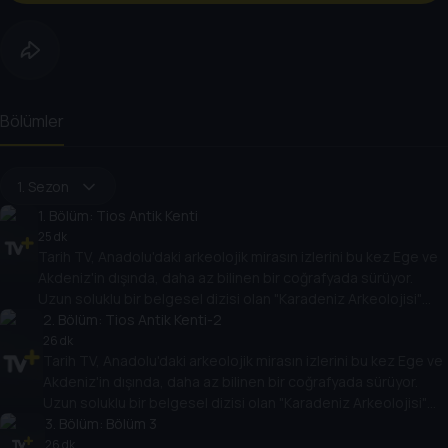
Bölümler
1. Sezon
1
. Bölüm:
Tios Antik Kenti
25 dk
Tarih TV, Anadolu'daki arkeolojik mirasın izlerini bu kez Ege ve
Akdeniz'in dışında, daha az bilinen bir coğrafyada sürüyor.
Uzun soluklu bir belgesel dizisi olan "Karadeniz Arkeolojisi"
antik çağlara bakışı değiştirecek.
2
. Bölüm:
Tios Antik Kenti-2
26 dk
Tarih TV, Anadolu'daki arkeolojik mirasın izlerini bu kez Ege ve
Akdeniz'in dışında, daha az bilinen bir coğrafyada sürüyor.
Uzun soluklu bir belgesel dizisi olan "Karadeniz Arkeolojisi"
antik çağlara bakışı değiştirecek.
3
. Bölüm:
Bölüm 3
26 dk