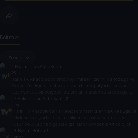
Bölümler
1. Sezon
1
. Bölüm:
Tios Antik Kenti
25 dk
Tarih TV, Anadolu'daki arkeolojik mirasın izlerini bu kez Ege ve
Akdeniz'in dışında, daha az bilinen bir coğrafyada sürüyor.
Uzun soluklu bir belgesel dizisi olan "Karadeniz Arkeolojisi"
antik çağlara bakışı değiştirecek.
2
. Bölüm:
Tios Antik Kenti-2
26 dk
Tarih TV, Anadolu'daki arkeolojik mirasın izlerini bu kez Ege ve
Akdeniz'in dışında, daha az bilinen bir coğrafyada sürüyor.
Uzun soluklu bir belgesel dizisi olan "Karadeniz Arkeolojisi"
antik çağlara bakışı değiştirecek.
3
. Bölüm:
Bölüm 3
26 dk