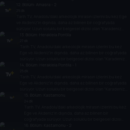
12
Arkeolojisi" antik çağlara bakışı değiştirecek.
. Bölüm:
Amasra - 2
25 dk
Tarih TV, Anadolu'daki arkeolojik mirasın izlerini bu kez Ege
ve Akdeniz'in dışında, daha az bilinen bir coğrafyada
sürüyor. Uzun soluklu bir belgesel dizisi olan "Karadeniz
Arkeolojisi" antik çağlara bakışı değiştirecek.
13
. Bölüm:
Herakleia Pontila
27 dk
Tarih TV, Anadolu'daki arkeolojik mirasın izlerini bu kez
Ege ve Akdeniz'in dışında, daha az bilinen bir coğrafyada
sürüyor. Uzun soluklu bir belgesel dizisi olan "Karadeniz
Arkeolojisi" antik çağlara bakışı değiştirecek.
14
. Bölüm:
Herakleia Pontila - 1
25 dk
Tarih TV, Anadolu'daki arkeolojik mirasın izlerini bu kez
Ege ve Akdeniz'in dışında, daha az bilinen bir coğrafyada
sürüyor. Uzun soluklu bir belgesel dizisi olan "Karadeniz
Arkeolojisi" antik çağlara bakışı değiştirecek.
15
. Bölüm:
Kastamonu
24 dk
Tarih TV, Anadolu'daki arkeolojik mirasın izlerini bu kez
Ege ve Akdeniz'in dışında, daha az bilinen bir
coğrafyada sürüyor. Uzun soluklu bir belgesel dizisi
olan "Karadeniz Arkeolojisi" antik çağlara bakışı
16
. Bölüm:
Kastamonu - 2