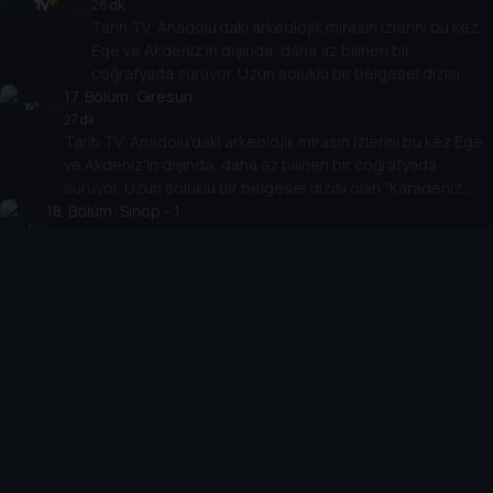
değiştirecek.
26 dk
Tarih TV, Anadolu'daki arkeolojik mirasın izlerini bu kez
Ege ve Akdeniz'in dışında, daha az bilinen bir
coğrafyada sürüyor. Uzun soluklu bir belgesel dizisi
17
. Bölüm:
olan "Karadeniz Arkeolojisi" antik çağlara bakışı
Giresun
değiştirecek.
27 dk
Tarih TV, Anadolu'daki arkeolojik mirasın izlerini bu kez Ege
ve Akdeniz'in dışında, daha az bilinen bir coğrafyada
sürüyor. Uzun soluklu bir belgesel dizisi olan "Karadeniz
18
. Bölüm:
Arkeolojisi" antik çağlara bakışı değiştirecek.
Sinop - 1
29 dk
Tarih TV, Anadolu'daki arkeolojik mirasın izlerini bu kez Ege ve
Akdeniz'in dışında, daha az bilinen bir coğrafyada sürüyor.
Uzun soluklu bir belgesel dizisi olan "Karadeniz Arkeolojisi"
antik çağlara bakışı değiştirecek.
19
. Bölüm:
Sinop - 2
25 dk
Tarih TV, Anadolu'daki arkeolojik mirasın izlerini bu kez Ege ve
Akdeniz'in dışında, daha az bilinen bir coğrafyada sürüyor.
Uzun soluklu bir belgesel dizisi olan "Karadeniz Arkeolojisi"
antik çağlara bakışı değiştirecek.
20
. Bölüm:
Düzce
26 dk
Tarih TV, Anadolu'daki arkeolojik mirasın izlerini bu kez Ege ve