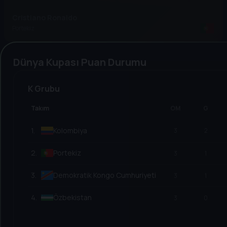
Cristiano Ronaldo
Portekiz
Dünya Kupası Puan Durumu
K Grubu
Takım
OM
G
1
.
Kolombiya
3
2
2
.
Portekiz
3
1
3
.
Demokratik Kongo Cumhuriyeti
3
1
4
.
Özbekistan
3
0