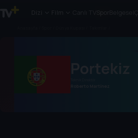
Dizi
Film
Canlı TV
Spor
Belgesel
Ç
Anasayfa
/
Spor
/
Dünya Kupası
/
Takımlar
/
Portekiz
Teknik Direktör
Roberto Martínez