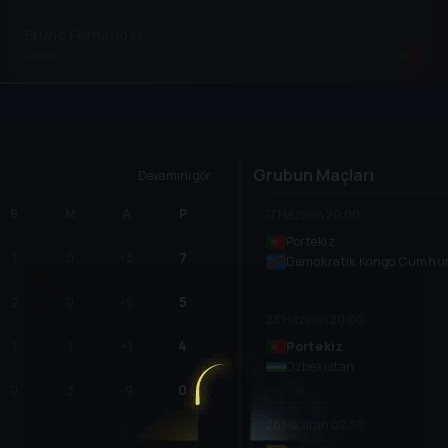
Bruno Fernandes
Portekiz
Grubun Maçları
Devamını gör
B
M
A
P
17 Haziran
20:00
Portekiz
7
1
0
+3
Demokratik Kongo Cumhur
5
2
0
+5
23 Haziran
20:00
4
1
1
+1
Portekiz
Özbekistan
0
0
3
-9
28 Haziran
02:30