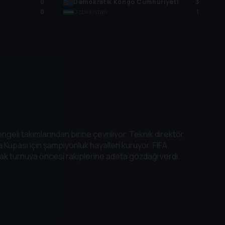
0
Demokratik Kongo Cumhuriyeti
3
0
Özbekistan
1
eli takımlarından birine çevriliyor. Teknik direktör
a Kupası için şampiyonluk hayalleri kuruyor. FIFA
rak turnuva öncesi rakiplerine adeta gözdağı verdi.