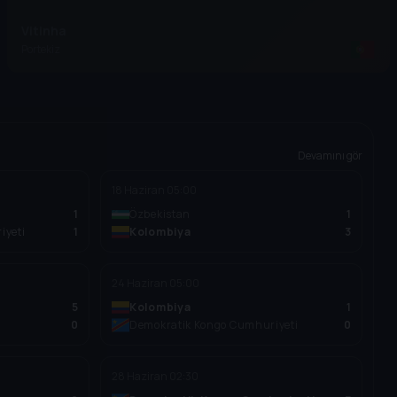
Vitinha
Portekiz
Devamını gör
18 Haziran
05:00
1
Özbekistan
1
iyeti
1
Kolombiya
3
24 Haziran
05:00
5
Kolombiya
1
0
Demokratik Kongo Cumhuriyeti
0
28 Haziran
02:30