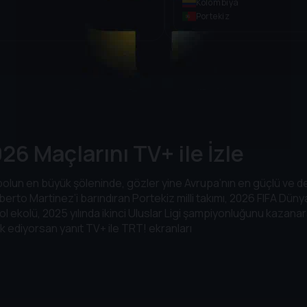
Kolombiya
Portekiz
6 Maçlarını TV+ ile İzle
un en büyük şöleninde, gözler yine Avrupa’nın en güçlü ve deng
erto Martinez’i barındıran Portekiz milli takımı, 2026 FIFA Düny
l ekolü, 2025 yılında ikinci Uluslar Ligi şampiyonluğunu kazana
ak ediyorsan yanıt TV+ ile TRT! ekranları